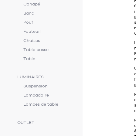
Canapé
Banc
g
Pouf
m
Fauteuil
u
Chaises
L
n
Table basse
P
Table
d
LUMINAIRES
g
Suspension
Lampadaire
d
Lampes de table
s
e
R
OUTLET
c