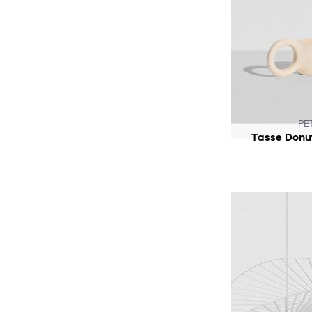
PE
Tasse Donut
AC