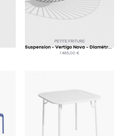
:-(
CE PRODUIT N'EST PLUS EN STOCK :-(
PETITE FRITURE
Suspension - Vertigo Nova - Diamètre 140CM
1 465,00 €
ACHAT EXPRESS