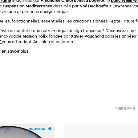
Trame
imaginées par
Amandine Chhor& Aissa Logerot
, le
banc Week-e
la
suspension Mediterranea
dessinée par
Noé Duchaufour Lawrence
vou
vivre une expérience design unique.
elles, fonctionnelles, essentielles, les créations signées Petite Friture
Envie de soutenir une autre marque design française ? Découvrez chez 
l’inoxydable
Maison
Tolix
fondée par
Xavier Pauchard
dans les années 
Y
vous attendent. Au salon et au jardin.
 en savoir plus
TRIER PAR
nouveau