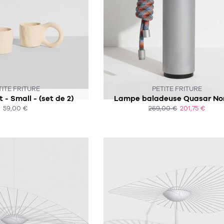
CE PRODUIT N'EST PLUS EN STOCK 
TITE FRITURE
PETITE FRITURE
 - Small - (set de 2)
Lampe baladeuse Quasar N
59,00 €
269,00 €
201,75 €
HAT EXPRESS
ACHAT EXPRESS