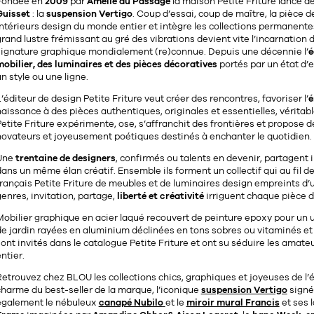
Fondée en
2009
par
Amélie du Passage
la maison Petite Friture lance d
Guisset
: la
suspension Vertigo
. Coup d’essai, coup de maître, la pièce 
intérieurs design du monde entier et intègre les collections permanent
rand lustre frémissant au gré des vibrations devient vite l’incarnation 
signature graphique mondialement (re)connue. Depuis une décennie l’
é
obilier, des luminaires et des pièces décoratives
portés par un état d’e
n style ou une ligne.
’éditeur de design Petite Friture veut créer des rencontres, favoriser l’
é
aissance à des pièces authentiques, originales et essentielles, véritab
etite Friture expérimente, ose, s’affranchit des frontières et propose d
novateurs et joyeusement poétiques destinés à enchanter le quotidien.
Une
trentaine de designers
, confirmés ou talents en devenir, partagent 
ans un même élan créatif. Ensemble ils forment un collectif qui au fil de
français Petite Friture de meubles et de luminaires design empreints d
enres, invitation, partage,
liberté et créativité
irriguent chaque pièce de
Mobilier graphique en acier laqué recouvert de peinture epoxy pour un u
e jardin rayées en aluminium déclinées en tons sobres ou vitaminés et 
ont invités dans le catalogue Petite Friture et ont su séduire les ama
ntier.
etrouvez chez BLOU les collections chics, graphiques et joyeuses de l’é
harme du best-seller de la marque, l’iconique
suspension Vertigo
sign
également le nébuleux
canapé Nubilo
et le
miroir mural Francis
et ses 