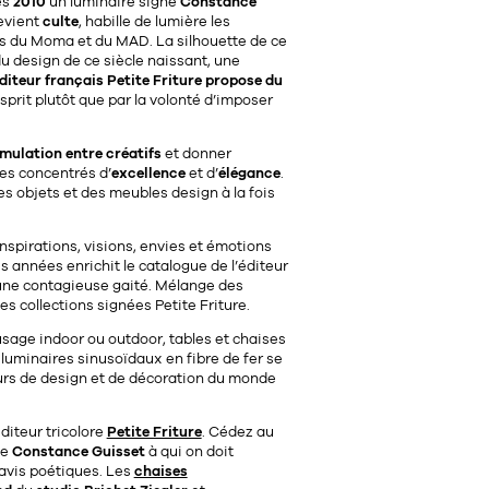
ès
2010
un luminaire signé
Constance
devient
culte
, habille de lumière les
es du Moma et du MAD. La silhouette de ce
du design de ce siècle naissant, une
diteur français Petite Friture propose du
sprit plutôt que par la volonté d’imposer
mulation entre créatifs
et donner
les concentrés d’
excellence
et d’
élégance
.
es objets et des meubles design à la fois
inspirations, visions, envies et émotions
s années enrichit le catalogue de l’éditeur
’une contagieuse gaité. Mélange des
s collections signées Petite Friture.
sage indoor ou outdoor, tables et chaises
luminaires sinusoïdaux en fibre de fer se
teurs de design et de décoration du monde
diteur tricolore
Petite Friture
. Cédez au
ée
Constance Guisset
à qui on doit
lavis poétiques. Les
chaises