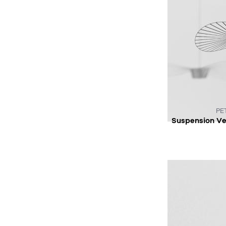
PE
Suspension Ve
AC