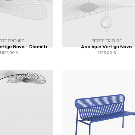
'EST PLUS EN STOCK :-(
CE PRODUIT N'EST PLUS EN STOCK 
TITE FRITURE
PETITE FRITURE
Suspension - Vertigo Nova - Diamètre 190 CM
Applique Vertigo Nova
1 625,00 €
1 795,00 €
HAT EXPRESS
ACHAT EXPRESS