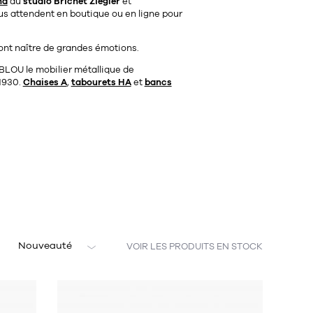
nd
du
studio Brichet Ziegler
et
s attendent en boutique ou en ligne pour
 font naître de grandes émotions.
BLOU le mobilier métallique de
1930.
Chaises A
,
tabourets HA
et
bancs
Nouveauté
VOIR LES PRODUITS EN STOCK