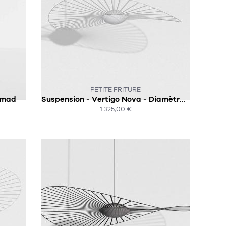
:-(
CE PRODUIT N'EST PLUS EN STOCK :-(
PETITE FRITURE
omad
Suspension - Vertigo Nova - Diamètre 110 CM
1 325,00 €
ACHAT EXPRESS