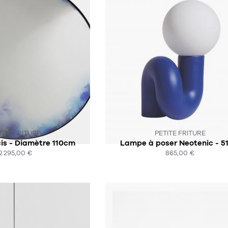
 3-6 SEMAINES
SOUS 6-8 SEMAINES
TITE FRITURE
PETITE FRITURE
cis - Diamètre 110cm
Lampe à poser Neotenic - 5
2 295,00 €
865,00 €
HAT EXPRESS
ACHAT EXPRESS