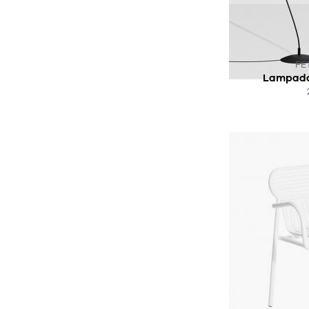
CE PRODUIT N
PE
Lampada
AC