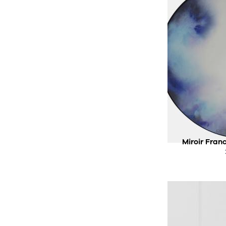
SOUS
PE
Miroir Fran
AC