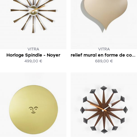
VITRA
VITRA
CE PRODUIT N'EST PLUS EN STOCK
Horloge Spindle - Noyer
relief mural en forme de coeur / Metal Wall Relief Heart
SOUS 5-6 SEMAINES
:-(
499,00 €
689,00 €
ACHAT EXPRESS
ACHAT EXPRESS