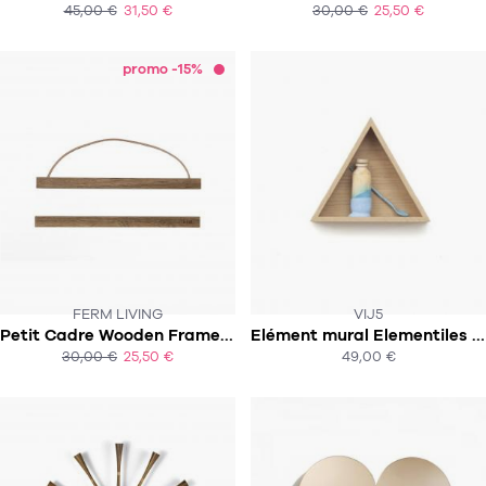
45,00 €
31,50 €
30,00 €
25,50 €
ACHAT EXPRESS
ACHAT EXPRESS
promo -15%
FERM LIVING
VIJ5
Petit Cadre Wooden Frames - Chêne fumé
Elément mural Elementiles cabinet chêne
SOUS 3-4 SEMAINES
30,00 €
25,50 €
49,00 €
ACHAT EXPRESS
ACHAT EXPRESS