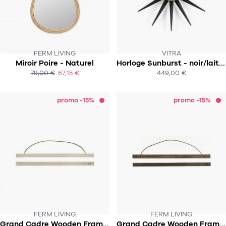
FERM LIVING
VITRA
CE PRODUIT N'EST PLUS EN STOCK
Miroir Poire - Naturel
Horloge Sunburst - noir/laiton
:-(
SOUS 5-7 SEMAINES
79,00 €
67,15 €
449,00 €
ACHAT EXPRESS
ACHAT EXPRESS
promo -15%
promo -15%
FERM LIVING
FERM LIVING
CE PRODUIT N'EST PLUS EN STOCK
CE PRODUIT N'EST PLUS EN STOCK
Grand Cadre Wooden Frames - Erable
Grand Cadre Wooden Frames - Chêne fumé