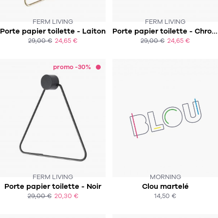
FERM LIVING
FERM LIVING
CE PRODUIT N'EST PLUS EN STOCK
Porte papier toilette - Laiton
Porte papier toilette - Chrome
:-(
29,00 €
24,65 €
29,00 €
24,65 €
ACHAT EXPRESS
ACHAT EXPRESS
promo -30%
FERM LIVING
MORNING
CE PRODUIT N'EST PLUS EN STOCK
Porte papier toilette - Noir
Clou martelé
:-(
29,00 €
20,30 €
14,50 €
ACHAT EXPRESS
ACHAT EXPRESS