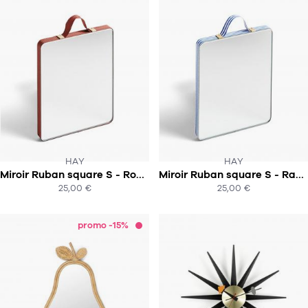
HAY
HAY
CE PRODUIT N'EST PLUS EN STOCK
CE PRODUIT N'EST PLUS EN STOCK
Miroir Ruban square S - Rouille
Miroir Ruban square S - Rayures bleues
:-(
:-(
25,00 €
25,00 €
ACHAT EXPRESS
ACHAT EXPRESS
promo -15%