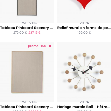
FERM LIVING
VITRA
Tableau Pinboard Scenery - Narrow - Frêne teinté noir
Relief mural en forme de petit coeur rouge / Metal Wall Relief Little Heart - Rouge
SOUS 4-5 SEMAINES
SOUS 8 SEMAINES
279,00 €
237,15 €
199,00 €
ACHAT EXPRESS
ACHAT EXPRESS
promo -15%
FERM LIVING
VITRA
CE PRODUIT N'EST PLUS EN STOCK
Tableau Pinboard Scenery - Large - Chêne naturel
Horloge murale Ball - Hêtre naturel
:-(
SOUS 3-5 SEMAINES