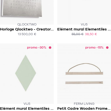
QLOCKTWO
VIJ5
Horloge Qlocktwo - Creator's Edition - 90x90cm - Platinium
Elément mural Elementiles panneau magnétique - abricot
SOUS 4-6 SEMAINES!
13 500,00 €
55,00 €
38,50 €
ACHAT EXPRESS
ACHAT EXPRESS
promo -30%
promo -15%
VIJ5
FERM LIVING
Elément mural Elementiles panneau magnétique - menthe
Petit Cadre Wooden Frames - Erable