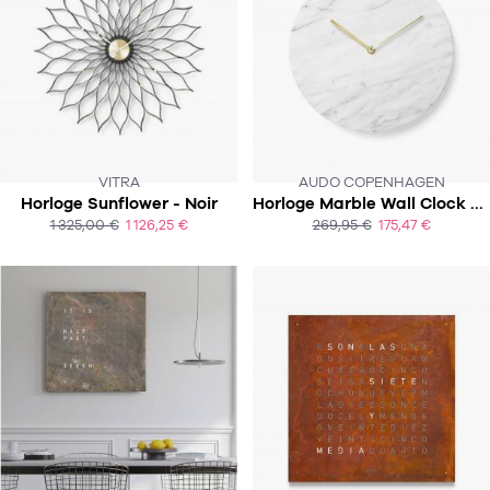
VITRA
AUDO COPENHAGEN
Horloge Sunflower - Noir
Horloge Marble Wall Clock - Blanc
SOUS 3-5 SEMAINES
1 325,00 €
1 126,25 €
269,95 €
175,47 €
ACHAT EXPRESS
ACHAT EXPRESS