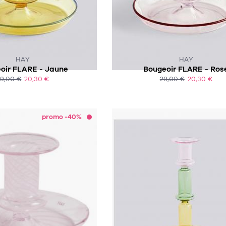
CE PRODUIT N'EST PLUS EN STO
HAY
HAY
oir FLARE - Jaune
Bougeoir FLARE - Ros
29,00 €
20,30 €
29,00 €
20,30 €
ACHAT EXPRESS
ACHAT EXPRESS
promo -40%