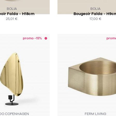
 N'EST PLUS EN STOCK :-(
CE PRODUIT N'EST PLUS EN STO
BOLIA
BOLIA
oir Falda - H18cm
Bougeoir Falda - H9c
25,01 €
17,00 €
ACHAT EXPRESS
ACHAT EXPRESS
promo -15%
prom
DO COPENHAGEN
FERM LIVING