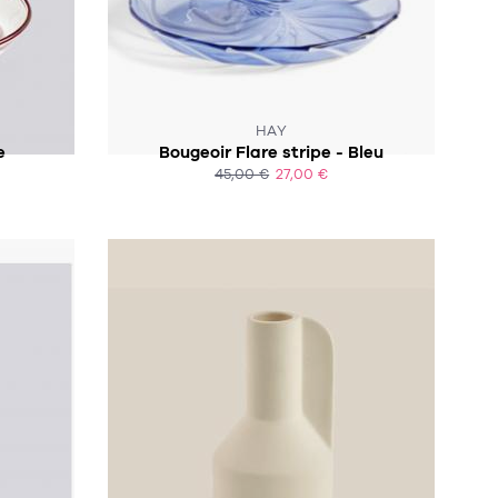
CK :-(
HAY
e
Bougeoir Flare stripe - Bleu
45,00 €
27,00 €
ACHAT EXPRESS