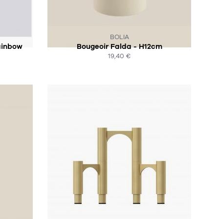
CK :-(
CE PRODUIT N'EST PLUS EN STOCK :-(
BOLIA
ainbow
Bougeoir Falda - H12cm
19,40 €
ACHAT EXPRESS