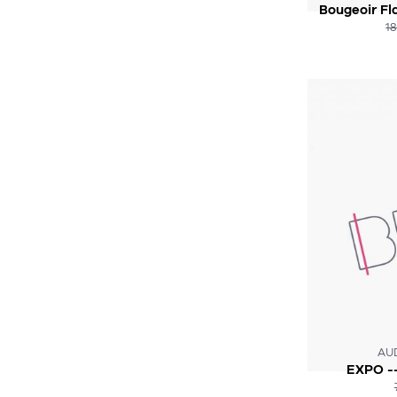
Bougeoir Fl
1
CE PRODUIT
AU
EXPO -