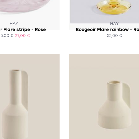
CE PRODUIT N'EST PLUS EN STO
HAY
HAY
r Flare stripe - Rose
Bougeoir Flare rainbow - R
45,00 €
27,00 €
55,00 €
ACHAT EXPRESS
ACHAT EXPRESS