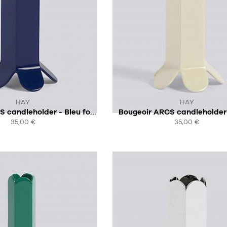
CE PRODUIT N'EST PLUS EN STO
HAY
HAY
Bougeoir ARCS candleholder - Bleu foncé
Bougeoir ARCS candleholder 
35,00 €
35,00 €
ACHAT EXPRESS
ACHAT EXPRESS