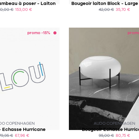
ambeau à poser - Laiton
Bougeoir laiton Block - Large
80,00 €
153,00 €
42,00 €
35,70 €
ACHAT EXPRESS
ACHAT EXPRESS
promo -15%
prom
 N'EST PLUS EN STOCK :-(
CE PRODUIT N'EST PLUS EN STO
DO COPENHAGEN
AUDO COPENHAGEN
- Echasse Hurricane
Bougeoir Echasse Hurri
79,95 €
67,96 €
95,00 €
80,75 €