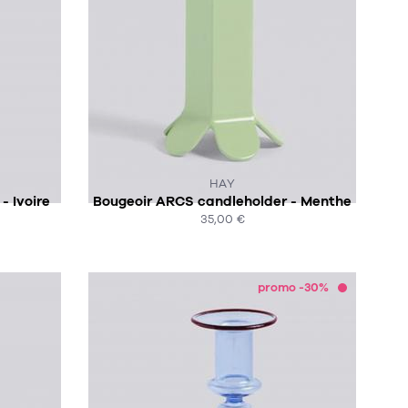
CK :-(
HAY
- Ivoire
Bougeoir ARCS candleholder - Menthe
35,00 €
ACHAT EXPRESS
promo -30%