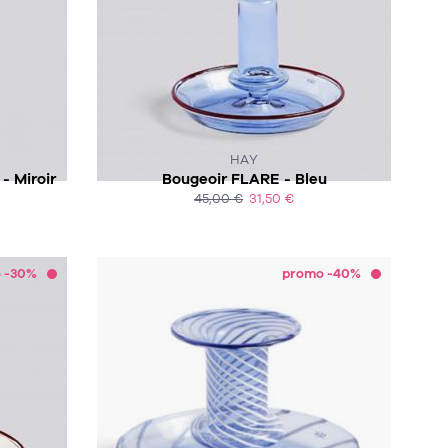
CK :-(
CE PRODUIT N'EST PLUS EN STOCK :-(
HAY
- Miroir
Bougeoir FLARE - Bleu
45,00 €
31,50 €
ACHAT EXPRESS
 -30%
promo -40%