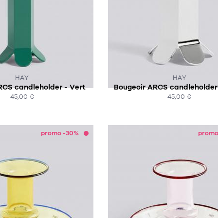
CE PRODUIT N'EST PLUS EN STO
HAY
HAY
RCS candleholder - Vert
Bougeoir ARCS candleholder 
45,00 €
45,00 €
ACHAT EXPRESS
ACHAT EXPRESS
promo -30%
promo