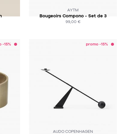
CK :-(
INDISPONIBLE :/
AYTM
m
Bougeoirs Compono - Set de 3
99,00 €
ACHAT EXPRESS
o -15%
promo -15%
SOUS 4 - 6 SEMAINES !
AUDO COPENHAGEN