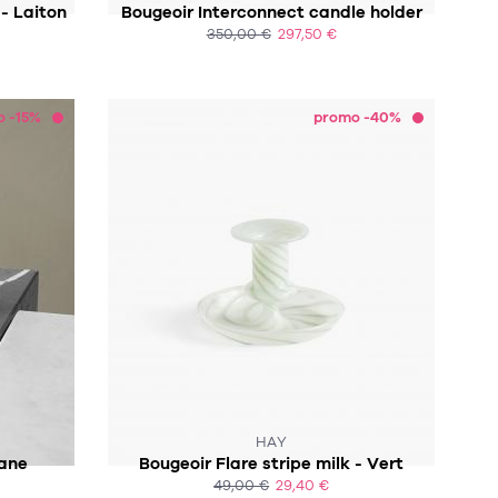
 - Laiton
Bougeoir Interconnect candle holder
350,00 €
297,50 €
ACHAT EXPRESS
o -15%
promo -40%
CK :-(
HAY
cane
Bougeoir Flare stripe milk - Vert
49,00 €
29,40 €