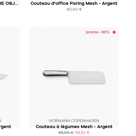
Cuillère a café Nendo - VALERIE OBJECTS
Couteau d'office Paring Mesh - Argent
40,00 €
ACHAT EXPRESS
promo -30%
N
NORMANN COPENHAGEN
rgent
Couteau à légumes Mesh - Argent
85,00 €
59,50 €