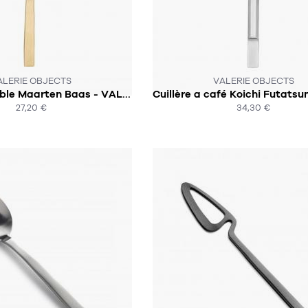
 N'EST PLUS EN STOCK :-(
CE PRODUIT N'EST PLUS EN STO
ALERIE OBJECTS
VALERIE OBJECTS
Cuillère de table Maarten Baas - VALERIE OBJECTS
27,20 €
34,30 €
ACHAT EXPRESS
ACHAT EXPRESS