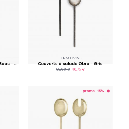
CK :-(
SUR COMMANDE
FERM LIVING
Fourchette de table Maarten Baas - VALERIE OBJECTS
Couverts à salade Obra - Gris
55,00 €
46,75 €
ACHAT EXPRESS
promo -15%