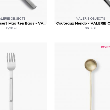
 N'EST PLUS EN STOCK :-(
CE PRODUIT N'EST PLUS EN STO
ALERIE OBJECTS
VALERIE OBJECTS
Cuillère à dessert Maarten Baas - VALERIE OBJECTS
Couteaux Nendo - VALERIE 
15,20 €
36,55 €
ACHAT EXPRESS
ACHAT EXPRESS
prom