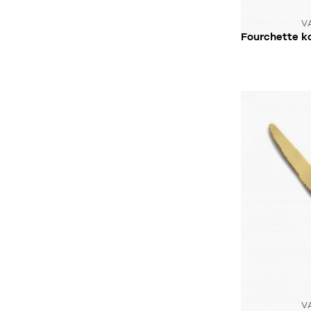
CE PRODUIT
V
S
V