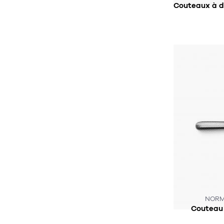
S
NORM
Couteau 