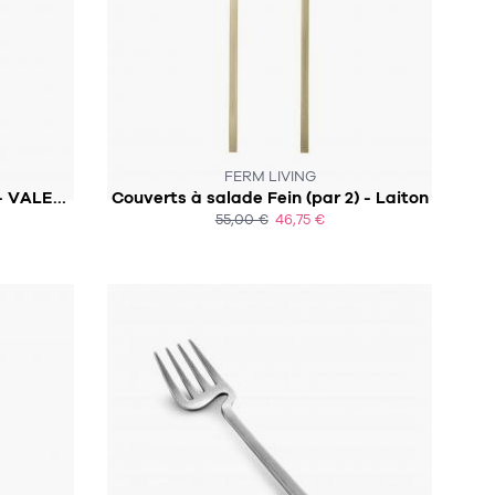
CK :-(
FERM LIVING
Cuillère à café Maarten Baas - VALERIE OBJECTS
Couverts à salade Fein (par 2) - Laiton
55,00 €
46,75 €
ACHAT EXPRESS