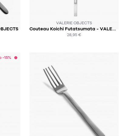
CK :-(
CE PRODUIT N'EST PLUS EN STOCK :-(
VALERIE OBJECTS
OBJECTS
Couteau Koichi Futatsumata - VALERIE OBJECTS
28,95 €
ACHAT EXPRESS
o -15%