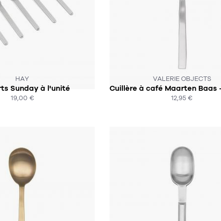
 N'EST PLUS EN STOCK :-(
CE PRODUIT N'EST PLUS EN STO
HAY
VALERIE OBJECTS
ts Sunday à l'unité
19,00 €
12,95 €
ACHAT EXPRESS
ACHAT EXPRESS