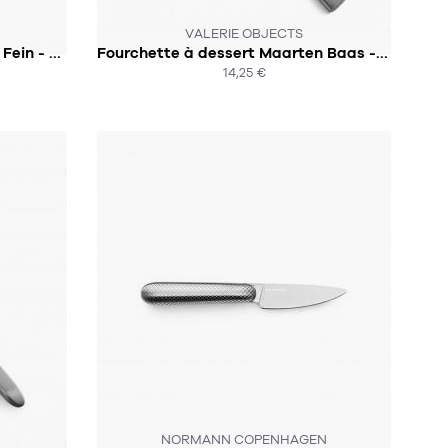
SOUS 2 SEMAINES
VALERIE OBJECTS
Petite cuillère à café en laiton Fein - Laiton
Fourchette à dessert Maarten Baas - VALERIE OBJECTS
14,25 €
ACHAT EXPRESS
CK :-(
SOUS 3 SEMAINES
NORMANN COPENHAGEN