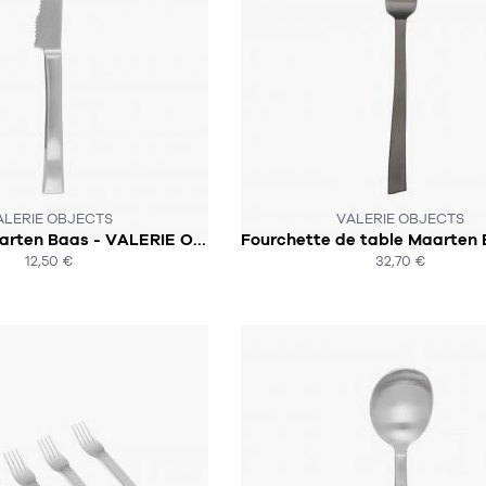
 N'EST PLUS EN STOCK :-(
CE PRODUIT N'EST PLUS EN STO
ALERIE OBJECTS
VALERIE OBJECTS
Couteaux Maarten Baas - VALERIE OBJECTS
12,50 €
32,70 €
ACHAT EXPRESS
ACHAT EXPRESS