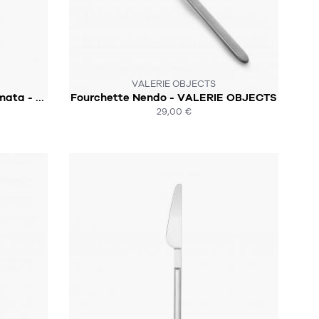
CK :-(
CE PRODUIT N'EST PLUS EN STOCK :-(
VALERIE OBJECTS
Cuillère a café Koichi Futatsumata - VALERIE OBJECTS
Fourchette Nendo - VALERIE OBJECTS
29,00 €
ACHAT EXPRESS