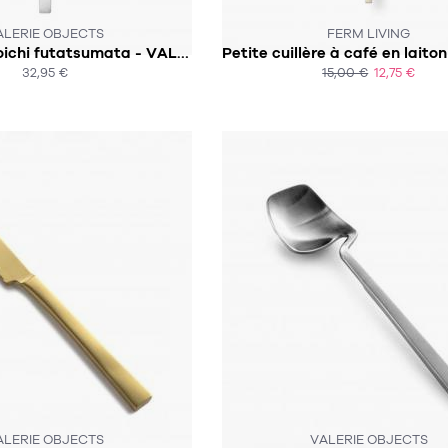
 N'EST PLUS EN STOCK :-(
SOUS 3-4 SEMAINES
ALERIE OBJECTS
FERM LIVING
Fourchette koichi futatsumata - VALERIE OBJECTS
32,95 €
15,00 €
12,75 €
ACHAT EXPRESS
ACHAT EXPRESS
OUS 2 SEMAINES
CE PRODUIT N'EST PLUS EN STO
ALERIE OBJECTS
VALERIE OBJECTS