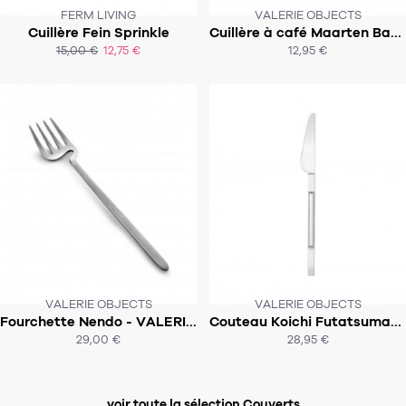
FERM LIVING
VALERIE OBJECTS
CE PRODUIT N'EST PLUS EN STOCK
Cuillère Fein Sprinkle
Cuillère à café Maarten Baas - VALERIE OBJECTS
SOUS 3-4 SEMAINES
:-(
15,00 €
12,75 €
12,95 €
ACHAT EXPRESS
ACHAT EXPRESS
VALERIE OBJECTS
VALERIE OBJECTS
CE PRODUIT N'EST PLUS EN STOCK
CE PRODUIT N'EST PLUS EN STOCK
Fourchette Nendo - VALERIE OBJECTS
Couteau Koichi Futatsumata - VALERIE OBJECTS
:-(
:-(
29,00 €
28,95 €
ACHAT EXPRESS
ACHAT EXPRESS
voir toute la sélection Couverts