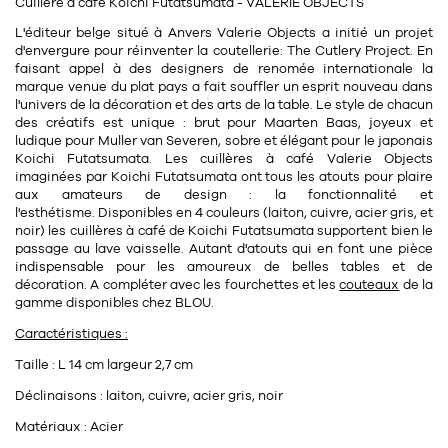
Cuillère a café Koichi Futatsumata - VALERIE OBJECTS
11
Rallonges
objets ludiques
Housse, étui, coque
Set de table
Boîte
L'éditeur belge situé à Anvers
Valerie Objects
a initié un projet
d'envergure pour réinventer la coutellerie:
The Cutlery Project
. En
Table
Travail d'artiste
Corbeille
Tablier
Divers
faisant appel à des designers de renomée internationale la
marque venue du plat pays a fait souffler un esprit nouveau dans
Table basse
Toile enduite au mètre
Poubelle
l'univers de la décoration et des arts de la table. Le style de chacun
des créatifs est unique : brut pour
Maarten Baas,
joyeux et
1
1
décoration
librairie
Tréteaux
ludique pour
Muller van Severen, sobre et élégant
pour
le japonais
Range document
Torchon
Koichi Futatsumata
.
Les cuillères à café Valerie Objects
Table d'appoint
Vases
Livre
imaginées par
Koichi Futatsumata
ont tous les atouts pour plaire
Divers
aux amateurs de design : la fonctionnalité et
14
sel et poivre
l'esthétisme. Disponibles en 4 couleurs (laiton, cuivre, acier gris, et
Revue
noir) les cuillères à café de
Koichi Futatsumata
supportent bien le
39
pour le bureau
132
textile
passage au lave vaisselle. Autant d'atouts qui en font une pièce
Divers
indispensable pour les amoureux de belles tables et de
25
divers
décoration. A compléter avec les
fourchettes
et les
couteaux
de la
Chaises de bureau
Coussin
gamme disponibles chez BLOU.
Bureau
Créature
Caractéristiques :
Meuble à clapets
Taille : L 14 cm largeur 2,7 cm
Literie
Déclinaisons : laiton, cuivre, acier gris, noir
Plaid
15
Matériaux : Acier
pour la chambre