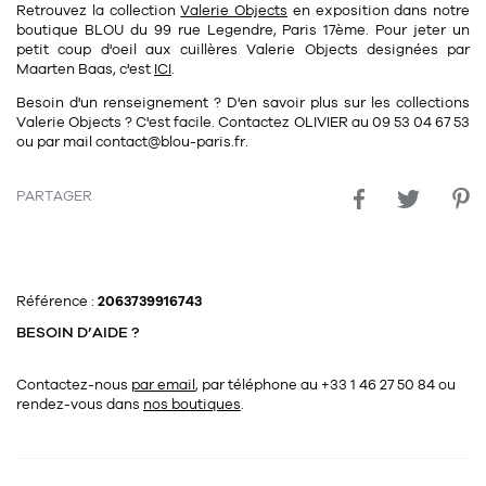
Tapis
Retrouvez la collection
Valerie Objects
en exposition dans notre
Commode
boutique BLOU du 99 rue Legendre, Paris 17ème. Pour jeter un
Rideau de douche
petit coup d'oeil aux
cuillères
Valerie Objects
designées par
Maarten Baas
, c'est
ICI
.
Chevet
Divers
Besoin d'un renseignement ? D'en savoir plus sur les collections
Valerie Objects
? C'est facile. Contactez
OLIVIER
au
09 53 04 67 53
ou par mail
contact@blou-paris.fr.
35
bougie
PARTAGER
Bougie
Candélabre
Bougeoirs
Référence :
2063739916743
Divers
BESOIN D’AIDE ?
Contactez-nous
par email
, par téléphone au +33 1 46 27 50 84
ou
116
accessoire
rendez-vous dans
nos boutiques
.