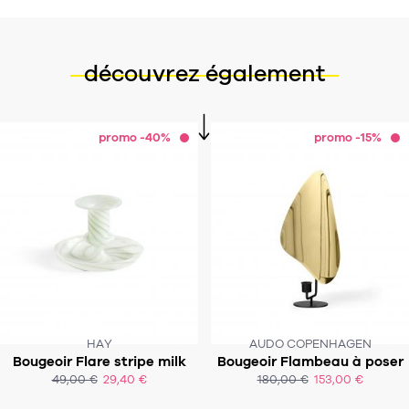
Tapis
Commode
Rideau de douche
Chevet
découvrez également
Divers
35
bougie
promo -40%
promo -15%
Bougie
Candélabre
Bougeoirs
Divers
116
accessoire
HAY
AUDO COPENHAGEN
Bougeoir Flare stripe milk
Bougeoir Flambeau à poser
49,00 €
29,40 €
180,00 €
153,00 €
ACHAT EXPRESS
ACHAT EXPRESS