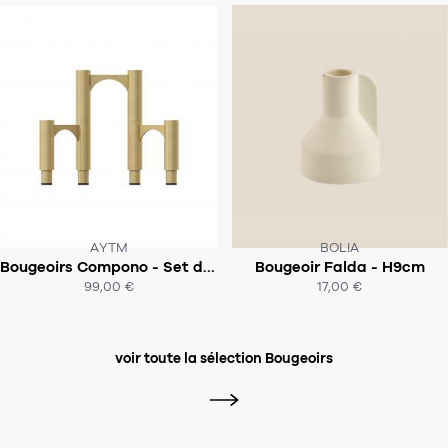
AYTM
BOLIA
CE PRODUIT N'EST PLUS EN STOCK
Bougeoirs Compono - Set de 3
Bougeoir Falda - H9cm
INDISPONIBLE :/
:-(
99,00 €
17,00 €
ACHAT EXPRESS
ACHAT EXPRESS
voir toute la sélection Bougeoirs