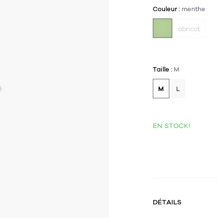
Couleur :
menthe
abricot
Taille :
M
M
L
EN STOCK!
DÉTAILS