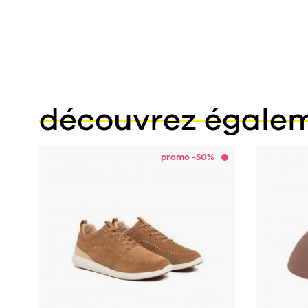
découvrez égale
promo -50%