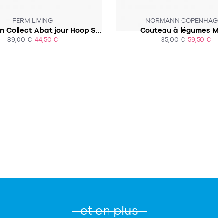
FERM LIVING
NORMANN COPENHAG
Suspension Collect Abat jour Hoop Shade
Couteau à légumes 
89,00 €
44,50 €
85,00 €
59,50 €
ACHAT EXPRESS
ACHAT EXPRESS
et en plus