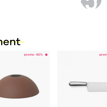
ment
promo -50%
prom