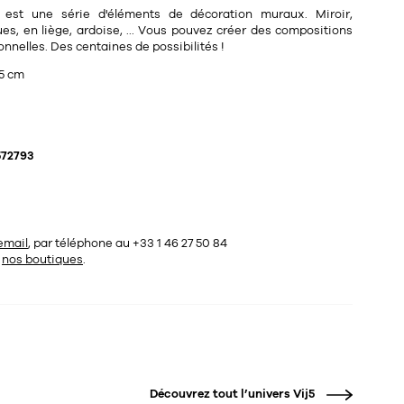
5 est une série d'éléments de décoration muraux. Miroir,
, en liège, ardoise, ... Vous pouvez créer des compositions
onnelles. Des centaines de possibilités !
5 cm
572793
email
, par téléphone au +33 1 46 27 50 84
s
nos boutiques
.
Découvrez tout l’univers
Vij5