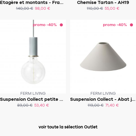
Étagère et montants - Frama Shelf 40x20cm
Chemise Tartan - AH19
140,00 €
98,00 €
110,00 €
55,00 €
ACHAT EXPRESS
ACHAT EXPRESS
promo -40%
promo -40%
FERM LIVING
FERM LIVING
Suspension Collect petite douille
Suspension Collect - Abat jour Cone Shade
89,00 €
53,40 €
119,00 €
71,40 €
ACHAT EXPRESS
ACHAT EXPRESS
voir toute la sélection Outlet