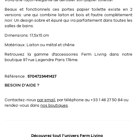
Voilà une façon élégante de dérouler son papier toilette!
Tapis
Commode
Beaux et fonctionnels ces portes papier toilette existe en 2
Rideau de douche
versions: une qui combine laiton et bois et l'autre complètement
Chevet
noir. Un design sobre et épuré qui ira parfaitement dans toutes les
Divers
salles de bains.
Dimensions:
17,5x15 cm
35
bougie
Matériaux:
Laiton ou métal et chêne
Retrouvez la gamme d'accessoires Ferm Living dans notre
Bougie
boutique 97 rue Legendre Paris 17ème.
Candélabre
Référence :
5704723441427
Bougeoirs
BESOIN D’AIDE ?
Divers
Contactez-nous
par email
, par téléphone au +33 1 46 27 50 84
ou
rendez-vous dans
nos boutiques
.
116
accessoire
Découvrez tout l’univers
Ferm Living