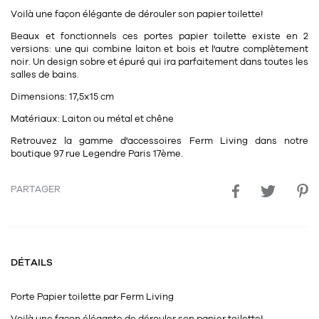
11
Rallonges
Voilà une façon élégante de dérouler son papier toilette!
objets ludiques
Housse, étui, coque
Set de table
Boîte
Beaux et fonctionnels ces portes papier toilette existe en 2
Table
Travail d'artiste
Corbeille
Tablier
Divers
versions: une qui combine laiton et bois et l'autre complètement
noir. Un design sobre et épuré qui ira parfaitement dans toutes les
Table basse
Toile enduite au mètre
Poubelle
salles de bains.
1
1
décoration
librairie
Dimensions:
17,5x15 cm
Tréteaux
Range document
Torchon
Matériaux:
Laiton ou métal et chêne
Table d'appoint
Vases
Livre
Divers
Retrouvez la gamme d'accessoires Ferm Living dans notre
14
sel et poivre
Revue
boutique 97 rue Legendre Paris 17ème.
39
pour le bureau
132
textile
Divers
PARTAGER
25
divers
Chaises de bureau
Coussin
Bureau
Créature
Meuble à clapets
DÉTAILS
Literie
Plaid
Porte Papier toilette par
Ferm Living
15
pour la chambre