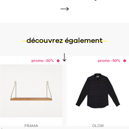
découvrez également
promo -30%
promo -50%
FRAMA
OLOW