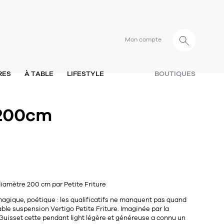
Mon compte
RES
À TABLE
LIFESTYLE
BOUTIQUES
 200cm
iamètre 200 cm par Petite Friture
magique, poétique : les qualificatifs ne manquent pas quand
ble suspension Vertigo Petite Friture. Imaginée par la
Guisset
cette pendant light légère et généreuse a connu un