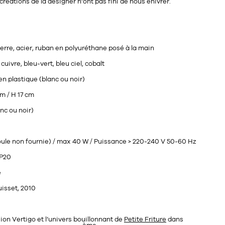
créations de la designer n’ont pas fini de nous enivrer.
verre, acier, ruban en polyuréthane posé à la main
, cuivre, bleu-vert, bleu ciel, cobalt
en plastique (blanc ou noir)
m / H 17 cm
nc ou noir)
poule non fournie) / max 40 W / Puissance > 220-240 V 50-60 Hz
IP20
e
isset, 2010
on Vertigo et l’univers bouillonnant de
Petite Friture
dans