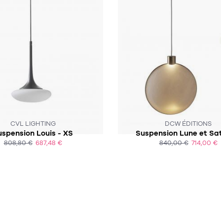
SOUS 6-8 SEMAINES
CE PRODUIT N'EST PLUS EN ST
CVL LIGHTING
DCW ÉDITIONS
uspension Louis - XS
Suspension Lune et Sat
808,80 €
687,48 €
840,00 €
714,00 €
ACHAT EXPRESS
ACHAT EXPRESS