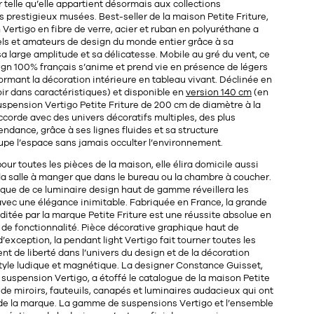
telle qu’elle appartient désormais aux collections
s prestigieux musées.
Best-seller
de la maison Petite Friture,
 Vertigo en
fibre de verre
,
acier
et
ruban en polyuréthane
a
ls et amateurs de design du monde entier grâce à sa
sa large amplitude et sa délicatesse. Mobile au gré du vent, ce
ign 100% français
s’anime et prend vie en présence de légers
formant la décoration intérieure en tableau vivant. Déclinée en
voir dans caractéristiques) et disponible en
version 140 cm
(en
uspension Vertigo Petite Friture de 200 cm de diamètre à la
ccorde avec des univers décoratifs multiples, des plus
tendance, grâce à ses
lignes fluides
et sa structure
upe l’espace sans jamais occulter l’environnement.
our toutes les pièces de la maison, elle élira domicile aussi
 la salle à manger que dans le bureau ou la chambre à coucher.
ique de ce luminaire
design haut de gamme
réveillera les
avec une élégance inimitable.
Fabriquée en France
, la grande
itée par la marque Petite Friture est une réussite absolue en
de fonctionnalité.
Pièce décorative graphique
haut de
exception, la pendant light Vertigo fait tourner toutes les
ent de liberté dans l’univers du design et de la décoration
style ludique et magnétique. La designer
Constance Guisset
,
suspension Vertigo, a étoffé le catalogue de la maison Petite
de miroirs, fauteuils, canapés et luminaires audacieux qui ont
de la marque. La gamme de suspensions Vertigo et l’ensemble