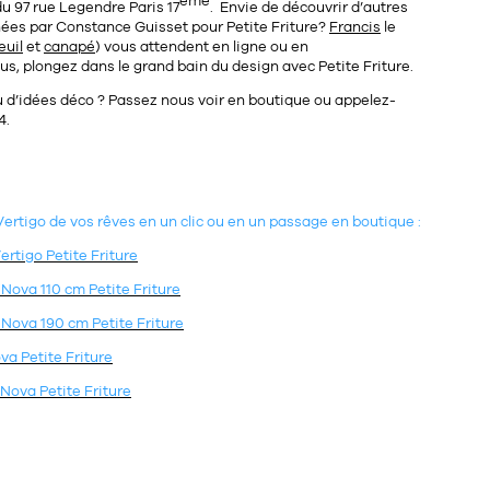
ème
du
97 rue Legendre Paris 17
. Envie de découvrir d’autres
nées par
Constance Guisset
pour
Petite Friture
?
Francis
le
euil
et
canapé
) vous attendent en ligne ou en
us, plongez dans le grand bain du design avec Petite Friture.
u d’idées déco ? Passez nous voir en boutique ou appelez-
4
.
ertigo de vos rêves en un clic ou en un passage en boutique :
rtigo Petite Friture
Nova 110 cm Petite Friture
Nova 190 cm Petite Friture
va Petite Friture
Nova Petite Friture