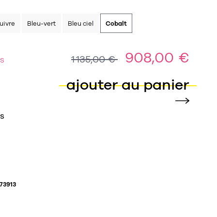
uivre
Bleu-vert
Bleu ciel
Cobalt
908,00 €
1 135,00 €
ES
ajouter au panier
ES
73913