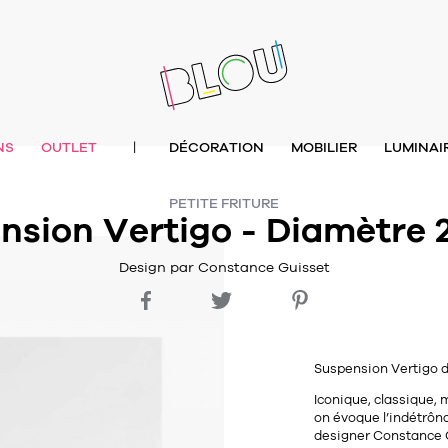
NS
OUTLET
DÉCORATION
MOBILIER
LUMINAI
|
PETITE FRITURE
nsion Vertigo - Diamètre
Design par Constance Guisset
Suspension Vertigo d
Iconique
,
classique
, 
on évoque l’indétrôna
designer
Constance 