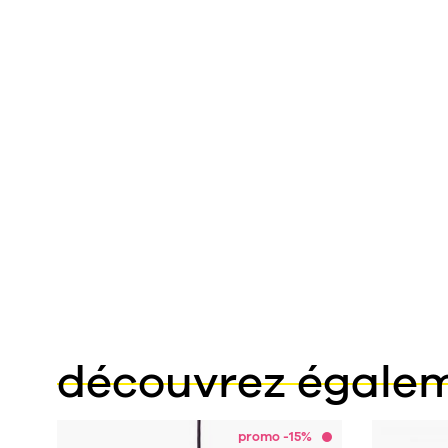
découvrez égale
promo -15%