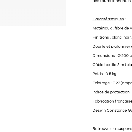
des tourbillonnantes 
Caractéristiques
:
Matériaux : fibre de 
Finitions : blanc, noir
Douille et plafonnier 
Dimensions : Ø 200 c
Câble textile 3 m (bla
Poids : 0.5 kg
Éclairage : E 27 (am
Indice de protection 
Fabrication français
Design Constance Gu
Retrouvez la suspensi