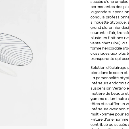
succès d’une ampleur 
permanentes des plu
la grande suspension
conquis professionne
silhouette atypique, 
grand plafonnier des
courants d’air, trans
plusieurs finitions (
vente chez Blou) la s
forme hélicoïdale s’a
classiques aux plus 
transparente qui occ
Solution d’éclairage p
bien dans le salon et
La personnalité atyp
intérieurs endormis 
suspension Vertigo éd
matière de beauté et 
gamme et luminaire d’
têtes et souffler un v
intérieure avec son 
multi-primée pour sa 
Friture d’une gamme 
contribué au succès 