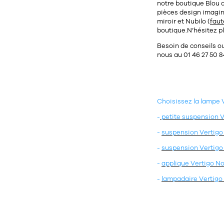
notre
boutique Blou
pièces design imagi
miroir et
Nubilo
(
faut
boutique.N’hésitez pl
Besoin de conseils o
nous au
01 46 27 50 8
Choisissez la lampe V
-
petite
suspension Ve
-
suspension Vertigo 
-
suspension Vertigo 
-
applique Vertigo No
-
lampadaire Vertigo 