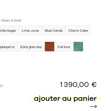
:
Silver & Gold
nilla Sugar
Lime Juice
Blue Candy
Cherry Cake
 plaqué or
Early grey tea
Full Inox
1 390,00 €
S!
ajouter au panier