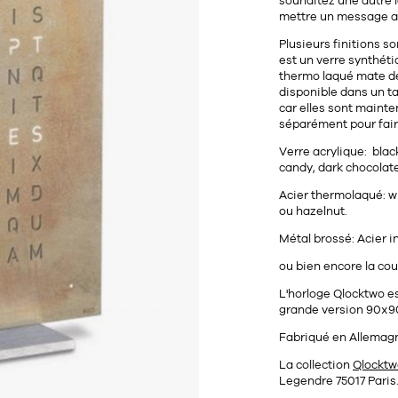
souhaitez une autre
mettre un message av
Plusieurs finitions so
est un verre synthéti
thermo laqué mate dé
disponible dans un ta
car elles sont mainte
séparément pour faire
Verre acrylique: black
candy, dark chocolate
Acier thermolaqué:
w
ou
hazelnut.
Métal brossé: Acier i
ou bien encore la cou
L'horloge Qlocktwo es
grande version 90x
Fabriqué en Allemag
La collection
Qlocktw
Legendre 75017 Paris