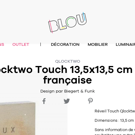
NS
OUTLET
DÉCORATION
MOBILIER
LUMINAI
|
QLOCKTWO
ocktwo Touch 13,5x13,5 cm
française
Design par Biegert & Funk
Réveil Touch Qlockt
Dimensions : 13,5 cm
Sans information de 