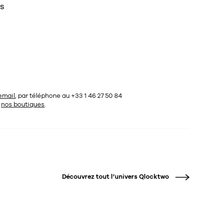
ES
email
, par téléphone au +33 1 46 27 50 84
s
nos boutiques
.
Découvrez tout l’univers
Qlocktwo