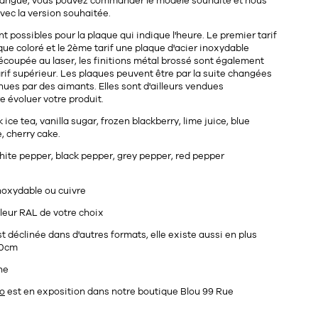
 langue, vous pouvez commander le modèle souhaité et nous
ec la version souhaitée.
nt possibles pour la plaque qui indique l'heure. Le premier tarif
que coloré et le 2ème tarif une plaque d'acier inoxydable
coupée au laser, les finitions métal brossé sont également
rif supérieur. Les plaques peuvent être par la suite changées
nues par des aimants. Elles sont d'ailleurs vendues
 évoluer votre produit.
 ice tea, vanilla sugar, frozen blackberry, lime juice, blue
, cherry cake.
hite pepper, black pepper,
grey pepper,
red pepper
noxydable ou cuivre
leur RAL de votre choix
t déclinée dans d'autres formats, elle existe aussi en plus
90cm
ne
o
est
en exposition dans notre boutique Blou 99 Rue
.