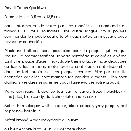
11
Rallonges
objets ludiques
Housse, étui, coque
Set de table
Boîte
Réveil Touch Qlocktwo
Dimensions : 13,5 cm x 13,5 cm
Table
Travail d'artiste
Corbeille
Tablier
Divers
Sans information de votre part, ce modèle est commandé en
Table basse
Toile enduite au mètre
Poubelle
français, si vous souhaitez une autre langue, vous pouvez
commander le modèle souhaité et nous mettre un message avec
1
1
décoration
librairie
Tréteaux
la version souhaitée.
Range document
Torchon
Plusieurs finitions sont possibles pour la plaque qui indique
Table d'appoint
Vases
Livre
Divers
l'heure. Le premier tarif est un verre synthétique coloré et le 2ème
14
sel et poivre
tarif une plaque d'acier inoxydable thermo laqué mate découpée
Revue
au laser, les finitions métal brossé sont également disponible
39
pour le bureau
132
dans un tarif supérieur. Les plaques peuvent être par la suite
textile
Divers
changées car elles sont maintenues par des aimants. Elles sont
25
divers
d'ailleurs vendues séparément pour faire évoluer votre produit.
Chaises de bureau
Coussin
Verre acrylique: black ice tea, vanilla sugar, frozen blackberry,
Bureau
lime juice, blue candy, dark chocolate, cherry cake.
Créature
Acier thermolaqué:
white pepper, black pepper,
grey pepper,
red
Meuble à clapets
Literie
pepper ou
hazelnut.
Plaid
Métal brossé: Acier inoxydable ou cuivre
15
pour la chambre
ou bien encore la couleur RAL de votre choix