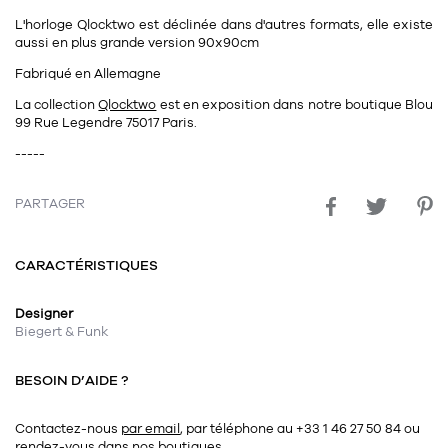
Tapis
L'horloge Qlocktwo est déclinée dans d'autres formats, elle existe
Commode
Rideau de douche
aussi en plus grande version 90x90cm
Chevet
Fabriqué en Allemagne
Divers
La collection
Qlocktwo
est
en exposition dans notre boutique Blou
99 Rue Legendre 75017 Paris.
35
bougie
-----
Bougie
PARTAGER
Candélabre
CARACTÉRISTIQUES
Bougeoirs
Divers
Designer
Biegert & Funk
116
accessoire
BESOIN D’AIDE ?
Contactez-nous
par email
, par téléphone au +33 1 46 27 50 84
ou
rendez-vous dans
nos boutiques
.