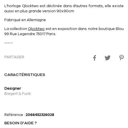
Tapis
L'horloge Qlocktwo est déclinée dans d'autres formats, elle existe
Commode
aussi en plus grande version 90x90cm
Rideau de douche
Chevet
Fabriqué en Allemagne
Divers
La collection
Qlocktwo
est
en exposition dans notre boutique Blou
99 Rue Legendre 75017 Paris.
35
bougie
-----
Bougie
PARTAGER
Candélabre
CARACTÉRISTIQUES
Bougeoirs
Divers
Designer
Biegert & Funk
116
accessoire
Référence :
2066452326028
BESOIN D’AIDE ?