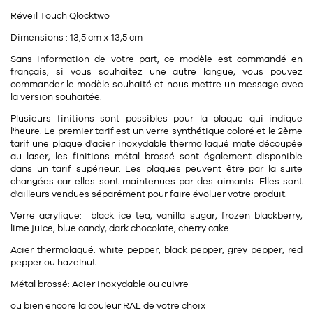
11
Rallonges
objets ludiques
Réveil Touch Qlocktwo
Housse, étui, coque
Set de table
Boîte
Dimensions : 13,5 cm x 13,5 cm
Table
Travail d'artiste
Corbeille
Tablier
Divers
Sans information de votre part, ce modèle est commandé en
Table basse
français, si vous souhaitez une autre langue, vous pouvez
Toile enduite au mètre
Poubelle
commander le modèle souhaité et nous mettre un message avec
1
1
décoration
librairie
Tréteaux
la version souhaitée.
Range document
Torchon
Plusieurs finitions sont possibles pour la plaque qui indique
Table d'appoint
Vases
Livre
Divers
l'heure. Le premier tarif est un verre synthétique coloré et le 2ème
tarif une plaque d'acier inoxydable thermo laqué mate découpée
14
sel et poivre
Revue
au laser, les finitions métal brossé sont également disponible
39
pour le bureau
dans un tarif supérieur. Les plaques peuvent être par la suite
132
textile
Divers
changées car elles sont maintenues par des aimants. Elles sont
25
d'ailleurs vendues séparément pour faire évoluer votre produit.
divers
Chaises de bureau
Coussin
Verre acrylique: black ice tea, vanilla sugar, frozen blackberry,
Bureau
lime juice, blue candy, dark chocolate, cherry cake.
Créature
Acier thermolaqué:
white pepper, black pepper,
grey pepper,
red
Meuble à clapets
Literie
pepper ou
hazelnut.
Métal brossé: Acier inoxydable ou cuivre
Plaid
15
pour la chambre
ou bien encore la couleur RAL de votre choix