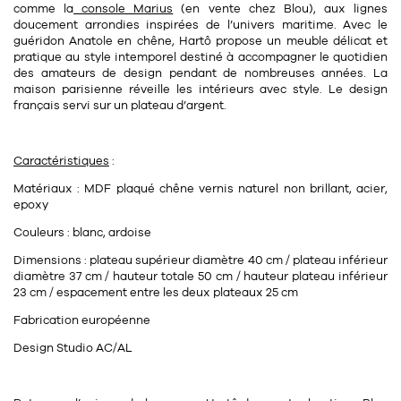
Tapis
comme la
console Marius
(en vente chez Blou), aux lignes
Commode
doucement arrondies inspirées de l’univers maritime. Avec le
Rideau de douche
guéridon Anatole en chêne, Hartô propose un meuble
délicat
et
pratique
au style intemporel destiné à accompagner le quotidien
Chevet
Divers
des amateurs de design pendant de nombreuses années. La
maison parisienne réveille les intérieurs avec style. Le design
français servi sur un plateau d’argent.
35
bougie
Caractéristiques
:
Bougie
Matériaux : MDF plaqué chêne vernis naturel non brillant, acier,
Candélabre
epoxy
Couleurs : blanc, ardoise
Bougeoirs
Dimensions : plateau supérieur diamètre 40 cm / plateau inférieur
Divers
diamètre 37 cm / hauteur totale 50 cm / hauteur plateau inférieur
23 cm / espacement entre les deux plateaux 25 cm
Fabrication européenne
116
accessoire
Design Studio AC/AL