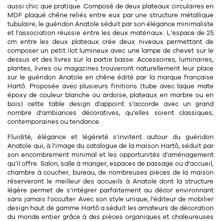
aussi chic que pratique. Composé de
deux plateaux circulaires
en
11
Rallonges
objets ludiques
Housse, étui, coque
Set de table
Boîte
MDF plaqué chêne
reliés entre eux par une
structure métallique
tubulaire
, le guéridon Anatole séduit par son élégance minimaliste
Table
Travail d'artiste
Corbeille
Tablier
Divers
et l’association réussie entre les deux matériaux. L’espace de 25
cm entre les deux plateaux crée
deux niveaux
permettant de
Table basse
composer un petit ilot lumineux avec une lampe de chevet sur le
Toile enduite au mètre
Poubelle
dessus et des livres sur la partie basse. Accessoires, luminaires,
1
1
décoration
librairie
Tréteaux
plantes, livres ou magazines trouveront naturellement leur place
Range document
Torchon
sur le guéridon Anatole en chêne édité par la marque française
Hartô. Proposée avec
plusieurs finitions
(tube avec
laque mate
Table d'appoint
Vases
Livre
Divers
époxy
de couleur blanche ou ardoise, plateaux en marbre ou en
14
sel et poivre
bois) cette table design d’appoint s’accorde avec un grand
Revue
nombre d’ambiances décoratives, qu’elles soient classiques,
39
pour le bureau
132
contemporaines ou tendance.
textile
Divers
25
Fluidité, élégance et légèreté s’invitent autour du guéridon
divers
Chaises de bureau
Coussin
Anatole qui, à l’image du catalogue de la maison Hartô, séduit par
son encombrement minimal et les opportunités d’aménagement
Bureau
Créature
qu’il offre. Salon, salle à manger, espaces de passage ou d’accueil,
chambre à coucher, bureau, de nombreuses pièces de la maison
Meuble à clapets
réserveront le meilleur des accueils à Anatole dont la
structure
Literie
légère
permet de s’intégrer parfaitement au décor environnant
sans jamais l’occulter. Avec son style unique, l’éditeur de mobilier
Plaid
design haut de gamme Hartô a séduit les amateurs de décoration
15
pour la chambre
du monde entier grâce à des pièces organiques et chaleureuses