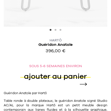
457
chaises et tabourets
T-shirts et polos
Portemanteau
Réveil radio
Verre
3
spots
Chaises
Divers
Maille
Miroir
49
pour le service
Tabouret
Montre
301
lampes à poser
132
7
accessoires
florale
Accessoires
Carafes
Lampadaire
23
HARTÔ
papeterie
Parapluie
Plat
Bac
Guéridon Anatole
308
Lampes de table
meubles de rangement
396,00 €
Plateau
Agenda
Plante
Divers
Buffets, enfilades et armoires
Carnet-cahier
Accessoires
Saladier
Pot
17
accessoires
SOUS 5-6 SEMAINES ENVIRON
Vestiaire
Montres
Carte
Vase
ajouter au panier
Ampoule
6
textile
Accessoires
Masking tape
Divers
Sacs
Étagères et bibliothèques
Manique
Petite maroquinerie
Stylo
Guéridon Anatole par Hartô
82
rangement
Nappe
Divers
Table ronde à
double plateaux
, le guéridon Anatole signé
Studio
276
tables
AC/AL
pour la marque Hartô est un petit meuble
design
4
bagagerie
Serviettes
Bac
contemporain aux lignes fluides et à la silhouette graphique,