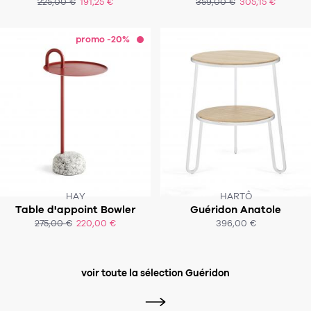
225,00 €
191,25 €
359,00 €
305,15 €
ACHAT EXPRESS
ACHAT EXPRESS
promo -20%
HAY
HARTÔ
Table d'appoint Bowler
Guéridon Anatole
SOUS 2 À 3 SEMAINES
SOUS 5-6 SEMAINES ENVIRON
275,00 €
220,00 €
396,00 €
ACHAT EXPRESS
ACHAT EXPRESS
voir toute la sélection Guéridon