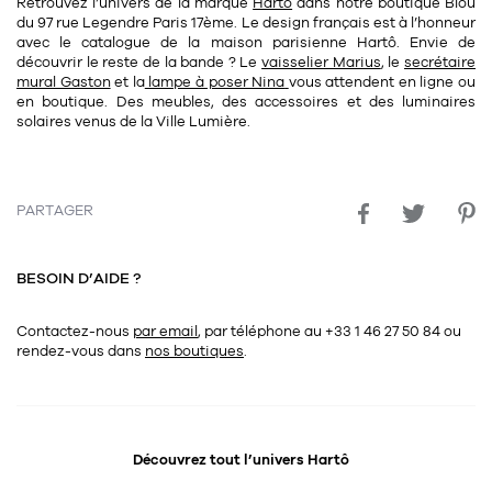
Retrouvez l’univers de la marque
Hartô
dans notre
boutique Blou
du
97 rue Legendre Paris 17ème
. Le design français est à l’honneur
avec le catalogue de la maison parisienne Hartô. Envie de
découvrir le reste de la bande ? Le
vaisselier Marius
, le
secrétaire
mural Gaston
et la
lampe à poser Nina
vous attendent en ligne ou
en boutique. Des meubles, des accessoires et des luminaires
solaires venus de la Ville Lumière.
PARTAGER
BESOIN D’AIDE ?
Contactez-nous
par email
, par téléphone au +33 1 46 27 50 84
ou
rendez-vous dans
nos boutiques
.
Découvrez tout l’univers
Hartô