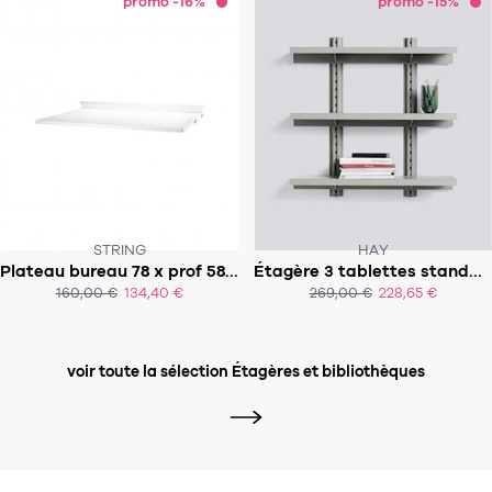
promo -16%
promo -15%
STRING
HAY
CE PRODUIT N'EST PLUS EN STOCK
Plateau bureau 78 x prof 58 cm - Système STRING
Étagère 3 tablettes standard issue 90 cm
:-(
SOUS 3-4 SEMAINES ...
160,00 €
134,40 €
269,00 €
228,65 €
ACHAT EXPRESS
ACHAT EXPRESS
voir toute la sélection Étagères et bibliothèques