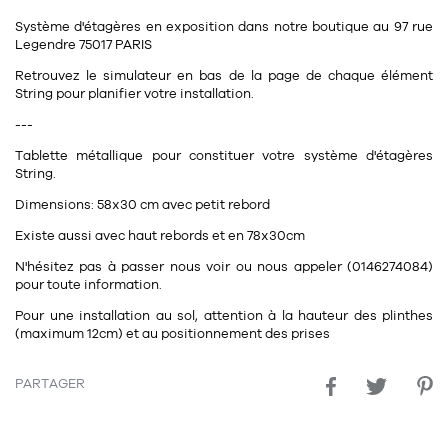
11
Rallonges
objets ludiques
Housse, étui, coque
Set de table
Boîte
Système d'étagères en exposition dans notre boutique au 97 rue
Legendre 75017 PARIS
Table
Travail d'artiste
Corbeille
Tablier
Divers
Retrouvez le simulateur en bas de la page de chaque élément
String pour planifier votre installation.
Table basse
Toile enduite au mètre
Poubelle
---
1
1
décoration
librairie
Tréteaux
Range document
Torchon
Tablette métallique pour constituer votre système d'étagères
String.
Table d'appoint
Vases
Livre
Divers
Dimensions: 58x30 cm avec petit rebord
14
sel et poivre
Revue
Existe aussi avec haut rebords et en 78x30cm
39
pour le bureau
132
textile
Divers
N'hésitez pas à passer nous voir ou nous appeler (0146274084)
25
divers
pour toute information.
Chaises de bureau
Coussin
Pour une installation au sol, attention à la hauteur des plinthes
Bureau
Créature
(maximum 12cm) et au positionnement des prises
Meuble à clapets
Literie
PARTAGER
Plaid
15
pour la chambre