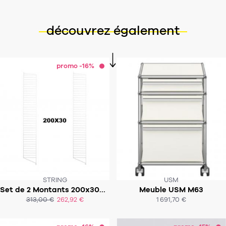
découvrez également
promo -16%
STRING
USM
Set de 2 Montants 200x30cm - Système String
Meuble USM M63
SOUS 2-3 SEMAINES
313,00 €
262,92 €
1 691,70 €
ACHAT EXPRESS
ACHAT EXPRESS