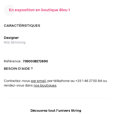
Tapis
Commode
En exposition en boutique Blou 1
Rideau de douche
Chevet
Divers
CARACTÉRISTIQUES
35
bougie
Designer
Nils Strinning
Bougie
Candélabre
Référence :
7350038272690
Bougeoirs
BESOIN D’AIDE ?
Divers
Contactez-nous
par email
, par téléphone au +33 1 46 27 50 84
ou
rendez-vous dans
nos boutiques
.
116
accessoire
Découvrez tout l’univers
String