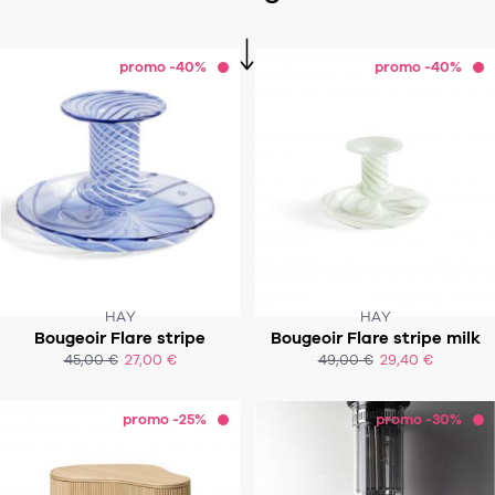
promo -40%
promo -40%
HAY
HAY
Bougeoir Flare stripe
Bougeoir Flare stripe milk
45,00 €
27,00 €
49,00 €
29,40 €
ACHAT EXPRESS
ACHAT EXPRESS
promo -25%
promo -30%