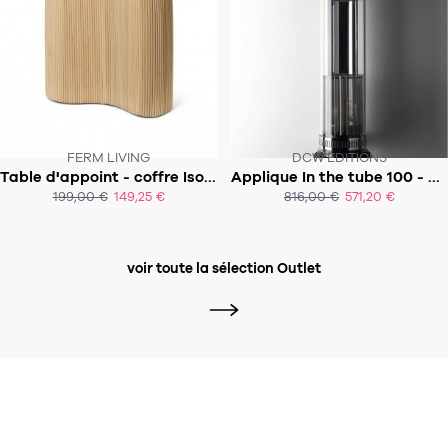
FERM LIVING
DCW ÉDITIONS
Table d'appoint - coffre Isola
Applique In the tube 100 - 500
199,00 €
149,25 €
816,00 €
571,20 €
ACHAT EXPRESS
voir toute la sélection Outlet