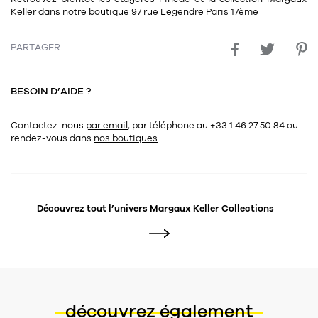
Tapis
Keller dans notre boutique 97 rue Legendre Paris 17ème
Commode
Rideau de douche
Chevet
PARTAGER
Divers
BESOIN D’AIDE ?
35
bougie
Contactez-nous
par email
, par téléphone au +33 1 46 27 50 84
ou
Bougie
rendez-vous dans
nos boutiques
.
Candélabre
Bougeoirs
Découvrez tout l’univers
Margaux Keller Collections
Divers
116
accessoire
découvrez également