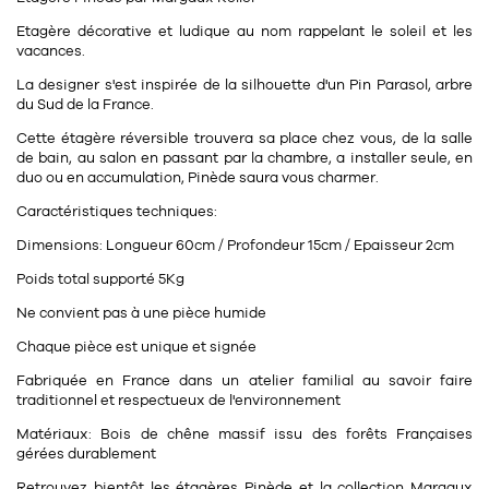
11
Rallonges
objets ludiques
Housse, étui, coque
Set de table
Boîte
Etagère décorative et ludique au nom rappelant le soleil et les
vacances.
Table
Travail d'artiste
Corbeille
Tablier
Divers
La designer s'est inspirée de la silhouette d'un Pin Parasol, arbre
du Sud de la France.
Table basse
Toile enduite au mètre
Poubelle
Cette étagère réversible trouvera sa place chez vous, de la salle
1
1
décoration
librairie
Tréteaux
Range document
Torchon
de bain, au salon en passant par la chambre, a installer seule, en
duo ou en accumulation, Pinède saura vous charmer.
Table d'appoint
Vases
Livre
Divers
Caractéristiques techniques:
14
sel et poivre
Revue
Dimensions: Longueur 60cm / Profondeur 15cm / Epaisseur 2cm
39
pour le bureau
132
textile
Divers
Poids total supporté 5Kg
25
divers
Chaises de bureau
Ne convient pas à une pièce humide
Coussin
Chaque pièce est unique et signée
Bureau
Créature
Fabriquée en France dans un atelier familial au savoir faire
Meuble à clapets
traditionnel et respectueux de l'environnement
Literie
Matériaux: Bois de chêne massif issu des forêts Françaises
Plaid
gérées durablement
15
pour la chambre
Retrouvez bientôt les étagères Pinède et la collection Margaux