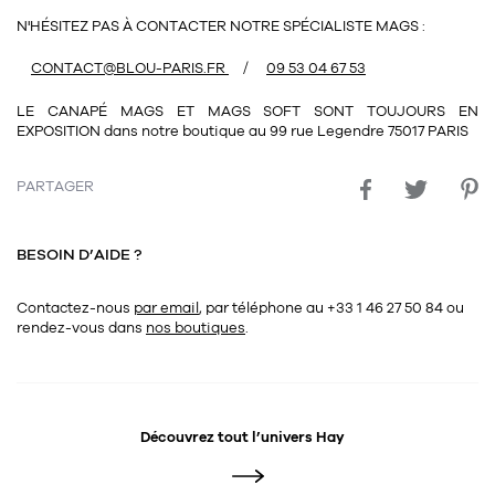
Tapis
N'HÉSITEZ PAS À CONTACTER NOTRE SPÉCIALISTE MAGS :
Commode
Rideau de douche
/
CONTACT@BLOU-PARIS.FR
09 53 04 67 53
Chevet
Divers
LE CANAPÉ
MAGS
ET
MAGS SOFT
SONT TOUJOURS EN
EXPOSITION dans notre boutique au 99 rue Legendre 75017 PARIS
35
bougie
PARTAGER
Bougie
Candélabre
BESOIN D’AIDE ?
Bougeoirs
Contactez-nous
par email
, par téléphone au +33 1 46 27 50 84
ou
rendez-vous dans
nos boutiques
.
Divers
116
accessoire
Découvrez tout l’univers
Hay