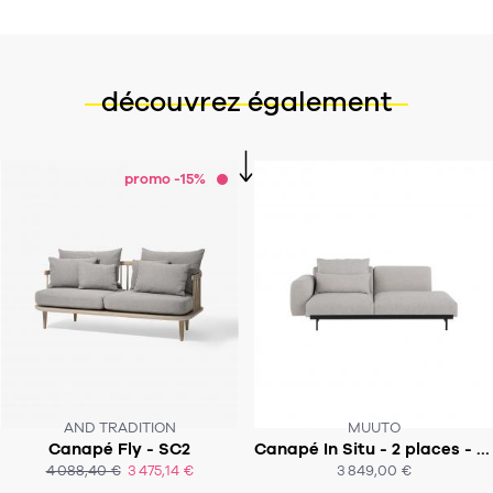
découvrez également
promo -15%
AND TRADITION
MUUTO
Canapé Fly - SC2
Canapé In Situ - 2 places - Configuration 3
SOUS 8 À 10 SEMAINES
SOUS 8-9 SEMAINES
4 088,40 €
3 475,14 €
3 849,00 €
ACHAT EXPRESS
ACHAT EXPRESS