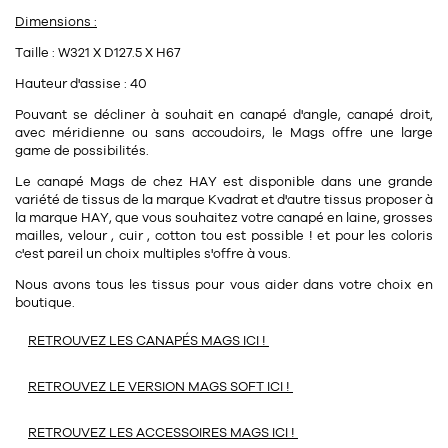
11
Rallonges
objets ludiques
Dimensions :
Housse, étui, coque
Set de table
Boîte
Taille :
W321 X D127.5 X H67
Table
Travail d'artiste
Corbeille
Tablier
Divers
Hauteur d'assise : 40
Table basse
Toile enduite au mètre
Poubelle
Pouvant se décliner à souhait en canapé d'angle, canapé droit,
1
1
décoration
librairie
avec méridienne ou sans accoudoirs, le Mags offre une large
Tréteaux
Range document
Torchon
game de possibilités.
Table d'appoint
Vases
Livre
Le canapé Mags de chez HAY est disponible dans une grande
Divers
variété de tissus de la marque Kvadrat et d'autre tissus proposer à
14
sel et poivre
Revue
la marque HAY, que vous souhaitez votre canapé en laine, grosses
mailles, velour , cuir , cotton tou est possible ! et pour les coloris
39
pour le bureau
132
textile
Divers
c'est pareil un choix multiples s'offre à vous.
25
divers
Nous avons tous les tissus pour vous aider dans votre choix en
Chaises de bureau
Coussin
boutique.
Bureau
Créature
RETROUVEZ LES CANAPÉS MAGS ICI !
Meuble à clapets
Literie
RETROUVEZ LE VERSION MAGS SOFT ICI !
Plaid
15
pour la chambre
RETROUVEZ LES ACCESSOIRES MAGS ICI !