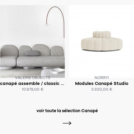
VALERIE OBJECTS
NORR11
FABRIQUÉ À LA COMMANDE SOUS 3
canapé assemble / classic _ open
Modules Canapé Studio
MOIS
SOUS 6 - 8 SEMAINES
10 879,00 €
3 300,00 €
ACHAT EXPRESS
ACHAT EXPRESS
voir toute la sélection Canapé