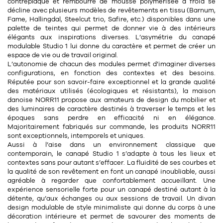
Tapis
contreplaqué et rembourré de mousse polymérisée à froid se
décline avec plusieurs modèles de revêtements en tissu (Barnum,
Commode
Fame, Hallingdal, Steelcut trio, Safire, etc.) disponibles dans une
Rideau de douche
palette de teintes qui permet de donner vie à des intérieurs
Chevet
élégants aux inspirations diverses. L’asymétrie du canapé
Divers
modulable Studio 1 lui donne du caractère et permet de créer un
espace de vie ou de travail original.
L’autonomie de chacun des modules permet d’imaginer diverses
35
bougie
configurations, en fonction des contextes et des besoins.
Réputée pour son savoir-faire exceptionnel et la grande qualité
des matériaux utilisés (écologiques et résistants), la maison
Bougie
danoise NORR11 propose aux amateurs de design du mobilier et
des luminaires de caractère destinés à traverser le temps et les
Candélabre
époques sans perdre en efficacité ni en élégance.
Majoritairement fabriqués sur commande, les produits NORR11
Bougeoirs
sont exceptionnels, intemporels et uniques.
Aussi à l’aise dans un environnement classique que
Divers
contemporain, le canapé Studio 1 s’adapte à tous les lieux et
contextes sans pour autant s’effacer. La fluidité de ses courbes et
la qualité de son revêtement en font un canapé inoubliable, aussi
agréable à regarder que confortablement accueillant. Une
116
accessoire
expérience sensorielle forte pour un canapé destiné autant à la
détente, qu’aux échanges ou aux sessions de travail. Un divan
design modulable de style minimaliste qui donne du corps à une
décoration intérieure et permet de savourer des moments de