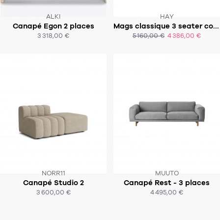
ALKI
HAY
Canapé Egon 2 places
Mags classique 3 seater combination 4
SOUS 6 - 8 SEMAINES !
SOUS 6 À 8 SEMAINES
3 318,00 €
5 160,00 €
4 386,00 €
ACHAT EXPRESS
ACHAT EXPRESS
NORR11
MUUTO
Canapé Studio 2
Canapé Rest - 3 places
SOUS 6 - 8 SEMAINES
SOUS 8-10 SEMAINES
3 600,00 €
4 495,00 €
ACHAT EXPRESS
ACHAT EXPRESS