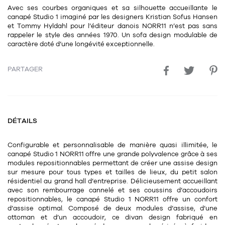
Avec ses courbes organiques et sa silhouette accueillante le
11
Rallonges
objets ludiques
Housse, étui, coque
Set de table
Boîte
canapé Studio 1 imaginé par les designers Kristian Sofus Hansen
et Tommy Hyldahl pour l’éditeur danois NORR11 n’est pas sans
Table
Travail d'artiste
Corbeille
Tablier
Divers
rappeler le style des années 1970. Un sofa design modulable de
caractère doté d’une longévité exceptionnelle.
Table basse
Toile enduite au mètre
Poubelle
1
1
décoration
librairie
Tréteaux
PARTAGER
Range document
Torchon
Table d'appoint
Vases
Livre
Divers
14
sel et poivre
Revue
39
DÉTAILS
pour le bureau
132
textile
Divers
25
divers
Chaises de bureau
Configurable et personnalisable de manière quasi illimitée, le
Coussin
canapé Studio 1 NORR11 offre une grande polyvalence grâce à ses
Bureau
modules repositionnables permettant de créer une assise design
Créature
sur mesure pour tous types et tailles de lieux, du petit salon
résidentiel au grand hall d’entreprise. Délicieusement accueillant
Meuble à clapets
Literie
avec son rembourrage cannelé et ses coussins d’accoudoirs
repositionnables, le canapé Studio 1 NORR11 offre un confort
Plaid
d’assise optimal. Composé de deux modules d’assise, d’une
15
pour la chambre
ottoman et d’un accoudoir, ce divan design fabriqué en