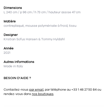
Dimensions
L 240 cm / p 96 cm / h 73 cm / hauteur assise 47 cm
Matière
contreplaqué, mousse polymérisée à froid, tissu
Designer
Kristian Sofus Hansen & Tommy Hyldahl
Année
2021
Autres informations
Made in Italy
BESOIN D’AIDE ?
Contactez-nous
par email
, par téléphone au +33 1 46 27 50 84
ou
rendez-vous dans
nos boutiques
.