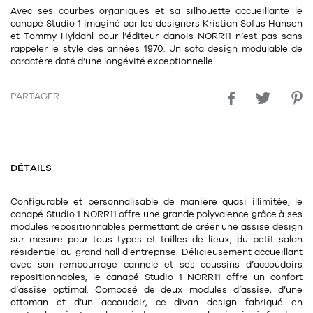
Avec ses courbes organiques et sa silhouette accueillante le
11
Rallonges
objets ludiques
Housse, étui, coque
Set de table
Boîte
canapé Studio 1 imaginé par les designers Kristian Sofus Hansen
et Tommy Hyldahl pour l’éditeur danois NORR11 n’est pas sans
Table
Travail d'artiste
Corbeille
Tablier
Divers
rappeler le style des années 1970. Un sofa design modulable de
caractère doté d’une longévité exceptionnelle.
Table basse
Toile enduite au mètre
Poubelle
1
1
décoration
librairie
Tréteaux
PARTAGER
Range document
Torchon
Table d'appoint
Vases
Livre
Divers
14
sel et poivre
Revue
39
DÉTAILS
pour le bureau
132
textile
Divers
25
divers
Chaises de bureau
Configurable et personnalisable de manière quasi illimitée, le
Coussin
canapé Studio 1 NORR11 offre une grande polyvalence grâce à ses
Bureau
modules repositionnables permettant de créer une assise design
Créature
sur mesure pour tous types et tailles de lieux, du petit salon
résidentiel au grand hall d’entreprise. Délicieusement accueillant
Meuble à clapets
Literie
avec son rembourrage cannelé et ses coussins d’accoudoirs
repositionnables, le canapé Studio 1 NORR11 offre un confort
Plaid
d’assise optimal. Composé de deux modules d’assise, d’une
15
pour la chambre
ottoman et d’un accoudoir, ce divan design fabriqué en