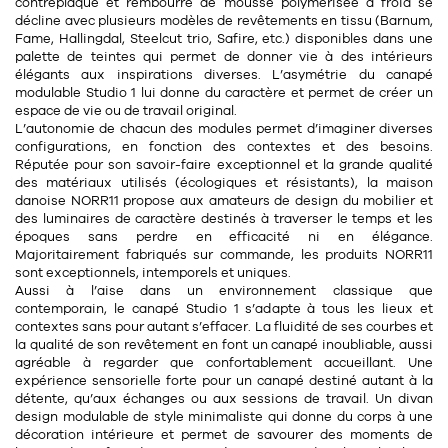
Tapis
contreplaqué et rembourré de mousse polymérisée à froid se
décline avec plusieurs modèles de revêtements en tissu (Barnum,
Commode
Fame, Hallingdal, Steelcut trio, Safire, etc.) disponibles dans une
Rideau de douche
palette de teintes qui permet de donner vie à des intérieurs
Chevet
élégants aux inspirations diverses. L’asymétrie du canapé
Divers
modulable Studio 1 lui donne du caractère et permet de créer un
espace de vie ou de travail original.
L’autonomie de chacun des modules permet d’imaginer diverses
35
bougie
configurations, en fonction des contextes et des besoins.
Réputée pour son savoir-faire exceptionnel et la grande qualité
des matériaux utilisés (écologiques et résistants), la maison
Bougie
danoise NORR11 propose aux amateurs de design du mobilier et
des luminaires de caractère destinés à traverser le temps et les
Candélabre
époques sans perdre en efficacité ni en élégance.
Majoritairement fabriqués sur commande, les produits NORR11
Bougeoirs
sont exceptionnels, intemporels et uniques.
Aussi à l’aise dans un environnement classique que
Divers
contemporain, le canapé Studio 1 s’adapte à tous les lieux et
contextes sans pour autant s’effacer. La fluidité de ses courbes et
la qualité de son revêtement en font un canapé inoubliable, aussi
agréable à regarder que confortablement accueillant. Une
116
accessoire
expérience sensorielle forte pour un canapé destiné autant à la
détente, qu’aux échanges ou aux sessions de travail. Un divan
design modulable de style minimaliste qui donne du corps à une
décoration intérieure et permet de savourer des moments de