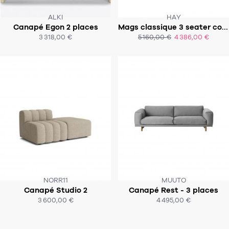
ALKI
HAY
Canapé Egon 2 places
Mags classique 3 seater combination 4
SOUS 6 - 8 SEMAINES !
SOUS 6 À 8 SEMAINES
3 318,00 €
5 160,00 €
4 386,00 €
ACHAT EXPRESS
ACHAT EXPRESS
NORR11
MUUTO
Canapé Studio 2
Canapé Rest - 3 places
SOUS 6 - 8 SEMAINES
SOUS 8-10 SEMAINES
3 600,00 €
4 495,00 €
ACHAT EXPRESS
ACHAT EXPRESS