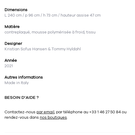
Dimensions
L 240 cm / p 96 cm / h 73 cm / hauteur assise 47 cm
Matière
contreplaqué, mousse polymérisée à froid, tissu
Designer
Kristian Sofus Hansen & Tommy Hyldahl
Année
2021
Autres informations
Made in Italy
BESOIN D’AIDE ?
Contactez-nous
par email
, par téléphone au +33 1 46 27 50 84
ou
rendez-vous dans
nos boutiques
.