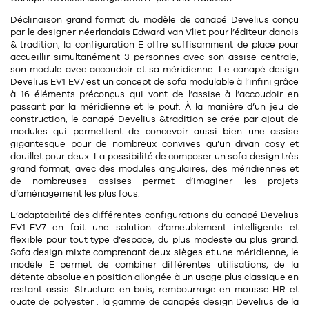
11
Rallonges
objets ludiques
Housse, étui, coque
Set de table
Boîte
Déclinaison grand format du modèle de canapé Develius conçu
par le
designer néerlandais Edward van Vliet
pour l’éditeur danois
Table
& tradition, la configuration E offre suffisamment de place pour
Travail d'artiste
Corbeille
Tablier
Divers
accueillir simultanément 3 personnes avec son
assise centrale
,
Table basse
son
module avec accoudoir
et sa
méridienne
. Le canapé design
Toile enduite au mètre
Poubelle
Develius EV1 EV7 est un
concept de sofa modulable à l’infini
grâce
1
1
décoration
librairie
Tréteaux
à
16 éléments préconçus
qui vont de l’assise à l’accoudoir en
Range document
Torchon
passant par la méridienne et le pouf. À la manière d’un jeu de
construction, le canapé Develius &tradition se crée par ajout de
Table d'appoint
Vases
Livre
Divers
modules qui permettent de concevoir aussi bien une assise
14
sel et poivre
gigantesque pour de nombreux convives qu’un divan cosy et
Revue
douillet pour deux. La possibilité de composer un sofa design très
39
pour le bureau
grand format, avec des modules angulaires, des méridiennes et
132
textile
Divers
de nombreuses assises permet d’imaginer les projets
25
divers
d’aménagement les plus fous.
Chaises de bureau
Coussin
L’adaptabilité des différentes configurations du canapé Develius
Bureau
EV1-EV7 en fait une
solution d’ameublement intelligente et
Créature
flexible
pour tout type d’espace, du plus modeste au plus grand.
Meuble à clapets
Sofa design mixte comprenant deux sièges et une méridienne, le
Literie
modèle E permet de combiner différentes utilisations, de la
détente absolue en position allongée à un usage plus classique en
Plaid
restant assis. Structure en
bois
, rembourrage en
mousse HR
et
15
pour la chambre
ouate de polyester
: la gamme de canapés design Develius de la