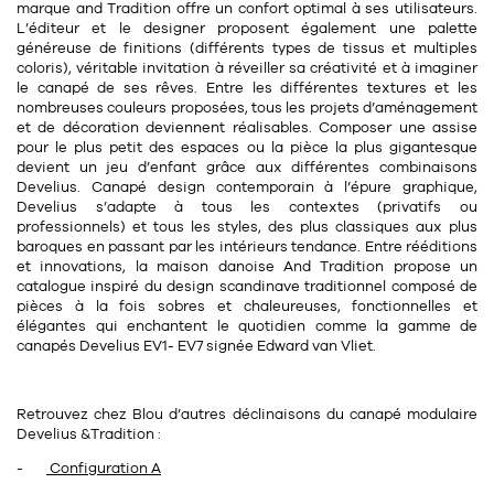
Tapis
marque and Tradition offre un confort optimal à ses utilisateurs.
Commode
L’éditeur et le designer proposent également une
palette
Rideau de douche
généreuse de finitions
(différents types de tissus et multiples
coloris), véritable invitation à réveiller sa créativité et à imaginer
Chevet
Divers
le canapé de ses rêves. Entre les différentes textures et les
nombreuses couleurs proposées, tous les projets d’aménagement
et de décoration deviennent réalisables. Composer une assise
pour le plus petit des espaces ou la pièce la plus gigantesque
35
bougie
devient un jeu d’enfant grâce aux différentes combinaisons
Develius.
Canapé design contemporain
à l’épure graphique,
Develius s’adapte à tous les contextes (privatifs ou
Bougie
professionnels) et tous les styles, des plus classiques aux plus
baroques en passant par les intérieurs tendance. Entre rééditions
Candélabre
et innovations, la maison danoise And Tradition propose un
catalogue inspiré du design scandinave traditionnel composé de
Bougeoirs
pièces à la fois sobres et chaleureuses, fonctionnelles et
élégantes qui enchantent le quotidien comme la gamme de
Divers
canapés Develius EV1- EV7 signée
Edward van Vliet
.
116
accessoire
Retrouvez chez Blou d’autres déclinaisons du canapé modulaire
Develius &Tradition :
-
Configuration A