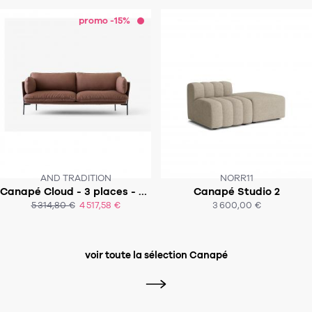
promo -15%
AND TRADITION
NORR11
Canapé Cloud - 3 places - LN3.2
Canapé Studio 2
SOUS 8-9 SEMAINES
SOUS 6 - 8 SEMAINES
5 314,80 €
4 517,58 €
3 600,00 €
ACHAT EXPRESS
ACHAT EXPRESS
voir toute la sélection Canapé