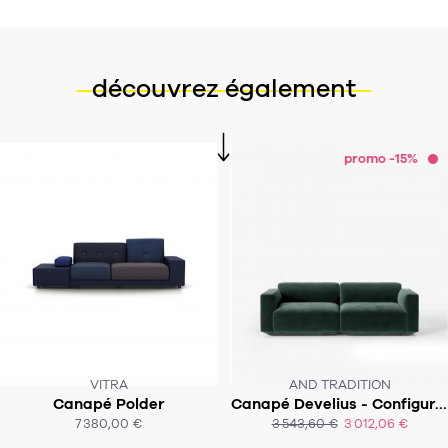
découvrez également
promo -15%
VITRA
AND TRADITION
Canapé Polder
Canapé Develius - Configuration A
SOUS 6 - 8 SEMAINES
SOUS 8 SEMAINES
7 380,00 €
3 543,60 €
3 012,06 €
ACHAT EXPRESS
ACHAT EXPRESS