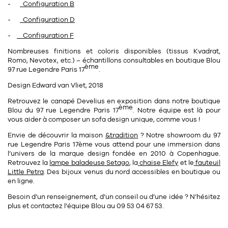
-
Configuration B
-
Configuration D
-
Configuration F
Nombreuses finitions et coloris disponibles (tissus Kvadrat,
Romo, Nevotex, etc.) – échantillons consultables en boutique Blou
ème
97 rue Legendre Paris 17
.
Design Edward van Vliet, 2018
Retrouvez le canapé Develius en exposition dans notre
boutique
ème
Blou
du
97 rue Legendre Paris 17
. Notre équipe est là pour
vous aider à composer un sofa design unique, comme vous !
Envie de découvrir la maison
&tradition
? Notre
showroom
du
97
rue Legendre Paris 17ème
vous attend pour une immersion dans
l’univers de la marque design fondée en 2010 à Copenhague.
Retrouvez la
lampe baladeuse Setago
, la
chaise Elefy
et le
fauteuil
Little Petra
. Des bijoux venus du nord accessibles en boutique ou
en ligne.
Besoin d’un renseignement, d’un conseil ou d’une idée ? N’hésitez
plus et contactez l’
équipe Blou
au
09 53 04 67 53
.