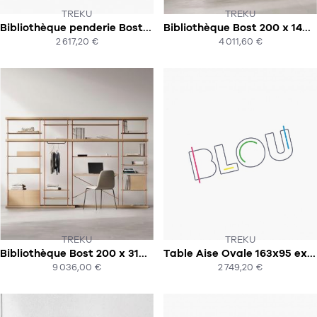
TREKU
TREKU
Bibliothèque penderie Bost 150 x 110 x 43
Bibliothèque Bost 200 x 140 x 35
SOUS 8-10 SEMAINES
SOUS 8-10 SEMAINES
2 617,20 €
4 011,60 €
ACHAT EXPRESS
ACHAT EXPRESS
TREKU
TREKU
Bibliothèque Bost 200 x 310 x 43
Table Aise Ovale 163x95 extensible
SOUS 8-10 SEMAINES
SUR COMMANDE
9 036,00 €
2 749,20 €
ACHAT EXPRESS
ACHAT EXPRESS