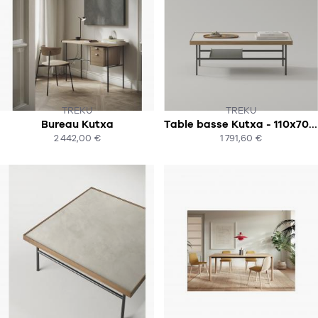
Tapis
Commode
Rideau de douche
Chevet
Divers
35
bougie
TREKU
TREKU
Bureau Kutxa
Table basse Kutxa - 110x70cm
SOUS 10-12 SEMAINES
SOUS 8 - 10 SEMAINES
Bougie
2 442,00 €
1 791,60 €
ACHAT EXPRESS
ACHAT EXPRESS
Candélabre
Bougeoirs
Divers
116
accessoire