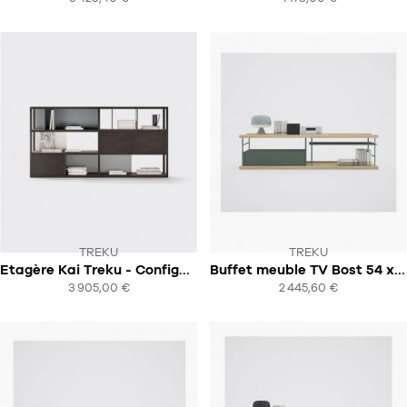
ACHAT EXPRESS
ACHAT EXPRESS
TREKU
TREKU
Etagère Kai Treku - Configuration 1
Buffet meuble TV Bost 54 x 220 x 43
SOUS 8-10 SEMAINES !
SOUS 8-10 SEMAINES
3 905,00 €
2 445,60 €
ACHAT EXPRESS
ACHAT EXPRESS