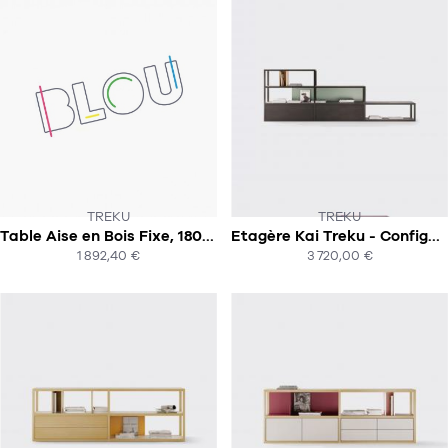
TREKU
TREKU
CE PRODUIT N'EST PLUS EN STOCK
Table Aise en Bois Fixe, 180x90cm Treku
Etagère Kai Treku - Configuration 6
:-(
SOUS 8-10 SEMAINES !
1 892,40 €
3 720,00 €
ACHAT EXPRESS
ACHAT EXPRESS