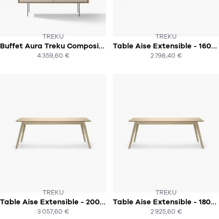
TREKU
TREKU
Buffet Aura Treku Composition 4
Table Aise Extensible - 160x90cm - Treku
SOUS 10-12 SEMAINES
SOUS 6-8 SEMAINES
4 359,60 €
2 798,40 €
ACHAT EXPRESS
ACHAT EXPRESS
TREKU
TREKU
Table Aise Extensible - 200x90cm - Plateau rectangulaire - Treku
Table Aise Extensible - 180x90cm - Plateau rectangulaire - Treku
SOUS 6-8 SEMAINES
SOUS 8-9 SEMAINES
3 057,60 €
2 925,60 €
ACHAT EXPRESS
ACHAT EXPRESS