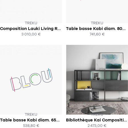
TREKU
TREKU
Composition Lauki Living Room n°1
Table basse Kabi diam. 80cm
SOUS 6-8 SEMAINES
SOUS 7-8 SEMAINES
3 010,00 €
741,60 €
ACHAT EXPRESS
ACHAT EXPRESS
TREKU
TREKU
Table basse Kabi diam. 65cm
Bibliothèque Kai Composition 1
SOUS 6-9 SEMAINES!
SOUS 8- 9 SEMAINES
538,80 €
2 473,00 €
ACHAT EXPRESS
ACHAT EXPRESS