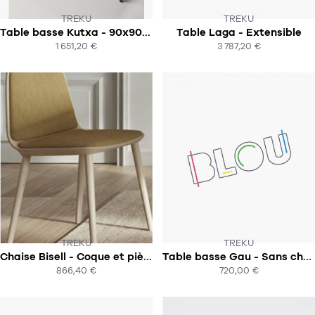
TREKU
TREKU
Table basse Kutxa - 90x90cm
Table Laga - Extensible
SUR COMMANDE
SOUS 8 À 12 SEMAINES
1 651,20 €
3 787,20 €
ACHAT EXPRESS
TREKU
TREKU
Chaise Bisell - Coque et piètement bois - 2 pads
Table basse Gau - Sans chant remontant - Diam 65
SOUS 14 SEMAINES !
SOUS 7-9 SEMAINES
866,40 €
720,00 €
ACHAT EXPRESS