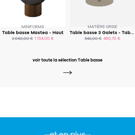
Tapis
Commode
Rideau de douche
Chevet
Divers
MINIFORMS
MATIÈRE GRISE
Table basse Mastea - Haut
Table basse 3 Galets - Table 2
SOUS 8 SEMAINES
2 040,00 €
1 734,00 €
542,00 €
460,70 €
ACHAT EXPRESS
ACHAT EXPRESS
35
bougie
Bougie
voir toute la sélection Table basse
Candélabre
Bougeoirs
Divers
116
accessoire
et en plus