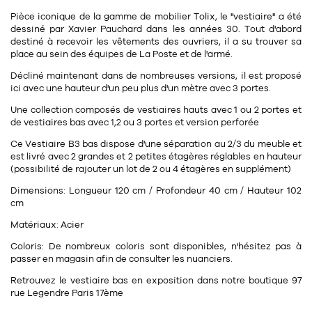
11
Rallonges
objets ludiques
Pièce iconique de la gamme de mobilier Tolix, le "vestiaire" a été
Housse, étui, coque
Set de table
Boîte
dessiné par Xavier Pauchard dans les années 30. Tout d'abord
Table
destiné à recevoir les vêtements des ouvriers, il a su trouver sa
Travail d'artiste
Corbeille
Tablier
Divers
place au sein des équipes de La Poste et de l'armé.
Table basse
Toile enduite au mètre
Poubelle
Décliné maintenant dans de nombreuses versions, il est proposé
ici avec une hauteur d'un peu plus d'un mètre avec 3 portes.
1
1
décoration
librairie
Tréteaux
Range document
Torchon
Une collection composés de vestiaires hauts avec 1 ou 2 portes et
Table d'appoint
Vases
Livre
de vestiaires bas avec 1,2 ou 3 portes et version perforée
Divers
14
Ce Vestiaire B3 bas dispose d'une séparation au 2/3 du meuble et
sel et poivre
Revue
est livré avec 2 grandes et 2 petites étagères réglables en hauteur
39
pour le bureau
(possibilité de rajouter un lot de 2 ou 4 étagères en supplément)
132
textile
Divers
Dimensions:
Longueur 120 cm / Profondeur 40 cm / Hauteur 102
25
divers
Chaises de bureau
cm
Coussin
Matériaux:
Acier
Bureau
Créature
Coloris:
De nombreux coloris sont disponibles, n'hésitez pas à
Meuble à clapets
Literie
passer en magasin afin de consulter les nuanciers.
Retrouvez le vestiaire bas en exposition dans notre boutique 97
Plaid
rue Legendre Paris 17ème
15
pour la chambre