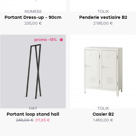
NOMESS
TOLIX
CE PRODUIT N'EST PLUS EN STOCK
Portant Dress-up - 90cm
Penderie vestiaire B2
:-(
SOUS 4-6 SEMAINES
235,00 €
2 195,00 €
ACHAT EXPRESS
ACHAT EXPRESS
promo -15%
HAY
TOLIX
Portant loop stand hall
Casier B2
SOUS 4-6 SEMAINES
SOUS 4-6 SEMAINES
249,00 €
211,65 €
1 450,00 €
ACHAT EXPRESS
ACHAT EXPRESS