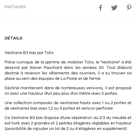
Tapis
PARTAGER
Commode
Rideau de douche
Chevet
Divers
DÉTAILS
35
bougie
Vestiaire
B3 bas
par
Tolix
Bougie
Pièce iconique de la gamme de mobilier Tolix, le "vestiaire" a été
dessiné par Xavier Pauchard dans les années 30. Tout d'abord
Candélabre
destiné à recevoir les vêtements des ouvriers, il a su trouver sa
place au sein des équipes de La Poste et de l'armé.
Bougeoirs
Décliné maintenant dans de nombreuses versions, il est proposé
Divers
ici avec une hauteur d'un peu plus d'un mètre avec 3 portes.
Une collection composés de vestiaires hauts avec 1 ou 2 portes et
de vestiaires bas avec 1,2 ou 3 portes et version perforée
116
accessoire
Ce Vestiaire B3 bas dispose d'une séparation au 2/3 du meuble et
est livré avec 2 grandes et 2 petites étagères réglables en hauteur
(possibilité de rajouter un lot de 2 ou 4 étagères en supplément)