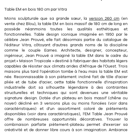
11
Rallonges
objets ludiques
Housse, étui, coque
Set de table
Boîte
Table EM en bois 180 cm par Vitra
Table
Moins sculpturale que sa grande sœur, la
version 260 cm
(en
Travail d'artiste
Corbeille
Tablier
Divers
vente chez Blou), la table EM en
bois massif
de 180 cm de long en
Table basse
possède néanmoins toutes les qualités esthétiques et
Toile enduite au mètre
Poubelle
fonctionnelles. Table design iconique imaginée en
1950
par le
1
1
décoration
librairie
célèbre
Jean Prouvé
, elle fait désormais partie du catalogue de
Tréteaux
Range document
Torchon
l’éditeur Vitra, côtoyant d’autres grands noms de la discipline
comme le couple Eames. Architecte, designer, concepteur,
Table d'appoint
Vases
Livre
Divers
ingénieur,
Jean Prouvé
a imaginé la table EM dans le cadre du
14
projet « Maison Tropicale » destiné à fabriquer des habitats légers
sel et poivre
Revue
capables de résister aux climats arides d’Afrique de l’Ouest. Trois
39
pour le bureau
maisons plus tard l’opération tombe à l’eau mais la table EM est
132
textile
Divers
née. Reconnaissable à son
piètement incliné
fait de
tôle d’acier
25
pliée
et de tube d’acier, cette
table fonctionnelle d’inspiration
divers
Chaises de bureau
Coussin
industrielle
doit sa silhouette légendaire à des contraintes
structurelles et techniques qui sont devenues une véritable
Bureau
Créature
signature design. Dotée d’un
plateau en bois massif
(
chêne ou
noyer
) décliné en
3 versions
plus ou moins foncées (voir dans
Meuble à clapets
caractéristiques) et d’un
assortiment coloré de piètements
Literie
disponibles (voir dans caractéristiques), l’EM Table
Jean Prouvé
offre de nombreuses opportunités décoratives. Trouver la
Plaid
combinaison parfaite piètement-plateau permet d’exercer sa
15
pour la chambre
créativité et de donner libre cours à son imagination. Ambiance