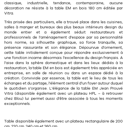
Tapis
classique,
industrielle
, tendance, contemporaine, aucune
Commode
décoration ne résiste à la table EM en bois 180 cm éditée par
Rideau de douche
Vitra.
Chevet
Très prisée des particuliers, elle a trouvé place dans les cuisines,
Divers
salles à manger et bureaux des plus beaux intérieurs design du
monde entier et a également séduit restaurateurs et
professionnels de l’aménagement d’espace par sa personnalité
35
bougie
hors norme, sa
silhouette graphique
, sa force tranquille, sa
présence rassurante et son élégance. Dépourvue d’ornement,
cette table initialement conçue pour répondre exclusivement à
Bougie
une
fonction
incarne désormais l’excellence du
design français
. A
l’aise dans la sphère domestique et dans les lieux dédiés à la
Candélabre
restauration, la table EM en bois est également très appréciée en
entreprise, en salle de réunion ou dans un espace dédié à la
Bougeoirs
création. Conviviale par essence, la table est le lieu de tous les
échanges et du partage, l’élément central d’un foyer autour duquel
Divers
le quotidien s’organise. L’élégance de la table EM
Jean Prouvé
Vitra (disponible également avec un
plateau HPL
– à retrouver
chez Blou) lui permet aussi d’être associée à tous les moments
exceptionnels.
116
accessoire
Table disponible également avec un plateau rectangulaire de 200
cm, 220 cm, 240 cm et 260 cm