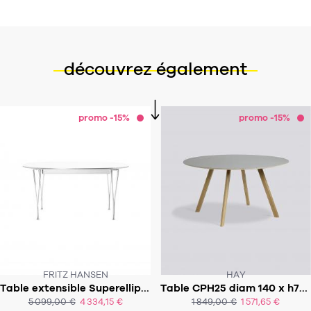
découvrez également
promo -15%
promo -15%
FRITZ HANSEN
HAY
Table extensible Superellipse 170-270x100cm - B620
Table CPH25 diam 140 x h74cm
SOUS 6-8 SEMAINES!
SOUS 6-8 SEMAINES
5 099,00 €
4 334,15 €
1 849,00 €
1 571,65 €
ACHAT EXPRESS
ACHAT EXPRESS