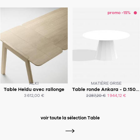
promo -15%
ALKI
MATIÈRE GRISE
Table Heldu avec rallonge
Table ronde Ankara - D.150x76 cm - Indoor
SOUS 8-9 SEMAINES
SOUS 4-5 SEMAINES!
3 612,00 €
2 287,20 €
1 944,12 €
ACHAT EXPRESS
voir toute la sélection Table