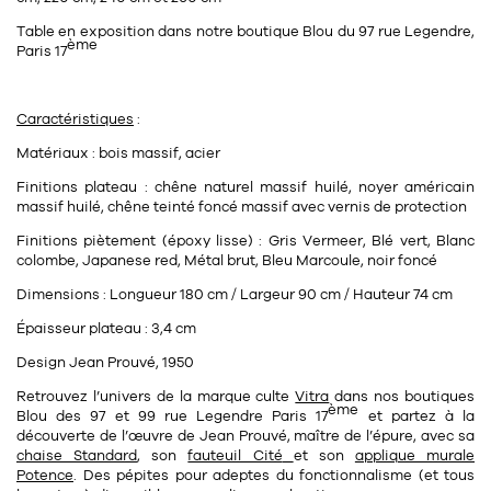
Table en exposition dans notre boutique Blou du 97 rue Legendre,
ème
Paris 17
Caractéristiques
:
Matériaux : bois massif, acier
Finitions plateau : chêne naturel massif huilé, noyer américain
massif huilé, chêne teinté foncé massif avec vernis de protection
Finitions piètement (époxy lisse) : Gris Vermeer, Blé vert, Blanc
colombe, Japanese red, Métal brut, Bleu Marcoule, noir foncé
Dimensions : Longueur 180 cm / Largeur 90 cm / Hauteur 74 cm
Épaisseur plateau : 3,4 cm
Design Jean Prouvé, 1950
Retrouvez l’univers de la marque culte
Vitra
dans nos
boutiques
ème
Blou
des
97 et 99 rue Legendre Paris 17
et partez à la
découverte de l’œuvre de
Jean Prouvé
, maître de l’épure, avec sa
chaise Standard
, son
fauteuil Cité
et son
applique murale
Potence
. Des pépites pour adeptes du fonctionnalisme (et tous