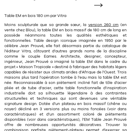
11
Rallonges
objets ludiques
Housse, étui, coque
Set de table
Boîte
Table EM en bois 180 cm par Vitra
Table
Travail d'artiste
Corbeille
Tablier
Divers
Moins sculpturale que sa grande sœur, la
version 260 cm
(en
Table basse
vente chez Blou), la table EM en
bois massif
de 180 cm de long en
Toile enduite au mètre
Poubelle
possède néanmoins toutes les qualités esthétiques et
1
1
décoration
librairie
Tréteaux
fonctionnelles. Table design iconique imaginée en
1950
par le
Range document
Torchon
célèbre
Jean Prouvé
, elle fait désormais partie du catalogue de
l’éditeur Vitra, côtoyant d’autres grands noms de la discipline
Table d'appoint
Vases
Livre
Divers
comme le couple Eames. Architecte, designer, concepteur,
14
sel et poivre
ingénieur,
Jean Prouvé
a imaginé la table EM dans le cadre du
Revue
projet « Maison Tropicale » destiné à fabriquer des habitats légers
39
pour le bureau
132
capables de résister aux climats arides d’Afrique de l’Ouest. Trois
textile
Divers
maisons plus tard l’opération tombe à l’eau mais la table EM est
25
divers
née. Reconnaissable à son
piètement incliné
fait de
tôle d’acier
Chaises de bureau
Coussin
pliée
et de tube d’acier, cette
table fonctionnelle d’inspiration
industrielle
doit sa silhouette légendaire à des contraintes
Bureau
Créature
structurelles et techniques qui sont devenues une véritable
signature design. Dotée d’un
plateau en bois massif
(
chêne ou
Meuble à clapets
Literie
noyer
) décliné en
3 versions
plus ou moins foncées (voir dans
caractéristiques) et d’un
assortiment coloré de piètements
disponibles (voir dans caractéristiques), l’EM Table
Jean Prouvé
Plaid
15
offre de nombreuses opportunités décoratives. Trouver la
pour la chambre
combinaison parfaite piètement-plateau permet d’exercer sa