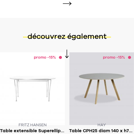
découvrez également
promo -15%
promo -15%
FRITZ HANSEN
HAY
Table extensible Superellipse 170-270x100cm - B620
Table CPH25 diam 140 x h74cm
SOUS 6-8 SEMAINES!
SOUS 6-8 SEMAINES