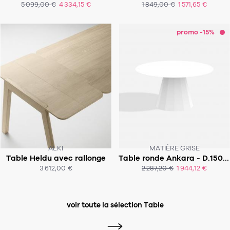
5 099,00 €
4 334,15 €
1 849,00 €
1 571,65 €
ACHAT EXPRESS
ACHAT EXPRESS
promo -15%
ALKI
MATIÈRE GRISE
Table Heldu avec rallonge
Table ronde Ankara - D.150x76 cm - Indoor
SOUS 8-9 SEMAINES
SOUS 4-5 SEMAINES!
3 612,00 €
2 287,20 €
1 944,12 €
ACHAT EXPRESS
voir toute la sélection Table