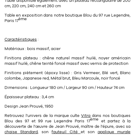
Table disponible également avec un plateau rectangulaire de 200
cm, 220 cm, 240 cm et 260 cm
Table en exposition dans notre boutique Blou du 97 rue Legendre,
ème
Paris 17
Caractéristiques
:
Matériaux : bois massif, acier
Finitions plateau : chêne naturel massif huilé, noyer américain
massif huilé, chêne teinté foncé massif avec vernis de protection
Finitions piètement (époxy lisse) : Gris Vermeer, Blé vert, Blanc
colombe, Japanese red, Métal brut, Bleu Marcoule, noir foncé
Dimensions : Longueur 180 cm / Largeur 90 cm / Hauteur 74 cm
Épaisseur plateau : 3,4 cm
Design Jean Prouvé, 1950
Retrouvez l’univers de la marque culte
Vitra
dans nos
boutiques
ème
Blou
des
97 et 99 rue Legendre Paris 17
et partez à la
découverte de l’œuvre de
Jean Prouvé
, maître de l’épure, avec sa
chaise Standard
, son
fauteuil Cité
et son
applique murale