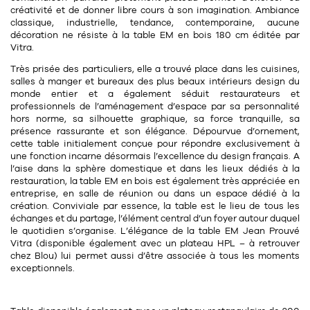
Tapis
créativité et de donner libre cours à son imagination. Ambiance
Commode
classique,
industrielle
, tendance, contemporaine, aucune
Rideau de douche
décoration ne résiste à la table EM en bois 180 cm éditée par
Chevet
Vitra.
Divers
Très prisée des particuliers, elle a trouvé place dans les cuisines,
salles à manger et bureaux des plus beaux intérieurs design du
monde entier et a également séduit restaurateurs et
35
bougie
professionnels de l’aménagement d’espace par sa personnalité
hors norme, sa
silhouette graphique
, sa force tranquille, sa
Bougie
présence rassurante et son élégance. Dépourvue d’ornement,
cette table initialement conçue pour répondre exclusivement à
une
fonction
incarne désormais l’excellence du
design français
. A
Candélabre
l’aise dans la sphère domestique et dans les lieux dédiés à la
restauration, la table EM en bois est également très appréciée en
Bougeoirs
entreprise, en salle de réunion ou dans un espace dédié à la
création. Conviviale par essence, la table est le lieu de tous les
Divers
échanges et du partage, l’élément central d’un foyer autour duquel
le quotidien s’organise. L’élégance de la table EM
Jean Prouvé
Vitra (disponible également avec un
plateau HPL
– à retrouver
116
chez Blou) lui permet aussi d’être associée à tous les moments
accessoire
exceptionnels.