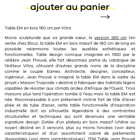
ajouter au panier
11
Rallonges
objets ludiques
Housse, étui, coque
Set de table
Boîte
Table
Travail d'artiste
Corbeille
Tablier
Divers
Table EM en bois 180 cm par Vitra
Table basse
Toile enduite au mètre
Poubelle
Moins sculpturale que sa grande sœur, la
version 260 cm
(en
1
1
décoration
librairie
Tréteaux
vente chez Blou), la table EM en
bois massif
de 180 cm de long en
Range document
Torchon
possède néanmoins toutes les qualités esthétiques et
fonctionnelles. Table design iconique imaginée en
1950
par le
Table d'appoint
Vases
Livre
Divers
célèbre
Jean Prouvé
, elle fait désormais partie du catalogue de
14
sel et poivre
l’éditeur Vitra, côtoyant d’autres grands noms de la discipline
Revue
comme le couple Eames. Architecte, designer, concepteur,
39
pour le bureau
132
ingénieur,
Jean Prouvé
a imaginé la table EM dans le cadre du
textile
Divers
projet « Maison Tropicale » destiné à fabriquer des habitats légers
25
divers
capables de résister aux climats arides d’Afrique de l’Ouest. Trois
Chaises de bureau
Coussin
maisons plus tard l’opération tombe à l’eau mais la table EM est
née. Reconnaissable à son
piètement incliné
fait de
tôle d’acier
Bureau
Créature
pliée
et de tube d’acier, cette
table fonctionnelle d’inspiration
industrielle
doit sa silhouette légendaire à des contraintes
Meuble à clapets
Literie
structurelles et techniques qui sont devenues une véritable
signature design. Dotée d’un
plateau en bois massif
(
chêne ou
noyer
) décliné en
3 versions
plus ou moins foncées (voir dans
Plaid
15
caractéristiques) et d’un
assortiment coloré de piètements
pour la chambre
disponibles (voir dans caractéristiques), l’EM Table
Jean Prouvé