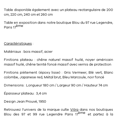
Table disponible également avec un plateau rectangulaire de 200
cm, 220 cm, 240 cm et 260 cm
Table en exposition dans notre boutique Blou du 97 rue Legendre,
ème
Paris 17
Caractéristiques
:
Matériaux : bois massif, acier
Finitions plateau : chêne naturel massif huilé, noyer américain
massif huilé, chêne teinté foncé massif avec vernis de protection
Finitions piètement (époxy lisse) : Gris Vermeer, Blé vert, Blanc
colombe, Japanese red, Métal brut, Bleu Marcoule, noir foncé
Dimensions : Longueur 180 cm / Largeur 90 cm / Hauteur 74 cm
Épaisseur plateau : 3,4 cm
Design Jean Prouvé, 1950
Retrouvez l’univers de la marque culte
Vitra
dans nos
boutiques
ème
Blou
des
97 et 99 rue Legendre Paris 17
et partez à la