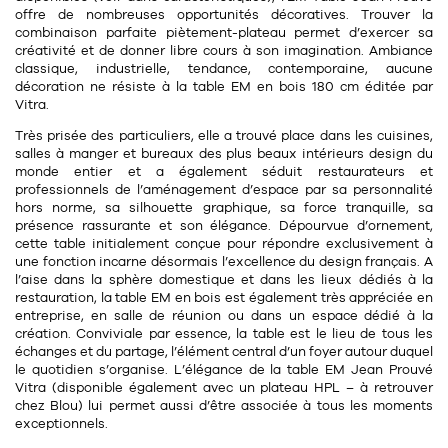
Tapis
offre de nombreuses opportunités décoratives. Trouver la
Commode
combinaison parfaite piètement-plateau permet d’exercer sa
Rideau de douche
créativité et de donner libre cours à son imagination. Ambiance
Chevet
classique,
industrielle
, tendance, contemporaine, aucune
Divers
décoration ne résiste à la table EM en bois 180 cm éditée par
Vitra.
Très prisée des particuliers, elle a trouvé place dans les cuisines,
35
bougie
salles à manger et bureaux des plus beaux intérieurs design du
monde entier et a également séduit restaurateurs et
Bougie
professionnels de l’aménagement d’espace par sa personnalité
hors norme, sa
silhouette graphique
, sa force tranquille, sa
présence rassurante et son élégance. Dépourvue d’ornement,
Candélabre
cette table initialement conçue pour répondre exclusivement à
une
fonction
incarne désormais l’excellence du
design français
. A
Bougeoirs
l’aise dans la sphère domestique et dans les lieux dédiés à la
restauration, la table EM en bois est également très appréciée en
Divers
entreprise, en salle de réunion ou dans un espace dédié à la
création. Conviviale par essence, la table est le lieu de tous les
échanges et du partage, l’élément central d’un foyer autour duquel
116
le quotidien s’organise. L’élégance de la table EM
Jean Prouvé
accessoire
Vitra (disponible également avec un
plateau HPL
– à retrouver
chez Blou) lui permet aussi d’être associée à tous les moments
exceptionnels.