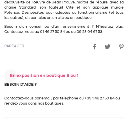
découverte de l’œuvre de
Jean Prouvé
, maître de l’épure, avec sa
chaise Standard
, son
fauteuil Cité
et son
applique murale
Potence
. Des pépites pour adeptes du fonctionnalisme (et tous
les autres), disponibles en un clic ou en boutique.
Besoin d’un conseil ou d’un renseignement ? N’hésitez plus.
Contactez-nous au
01 46 27 50 84
ou au
09 53 04 67 53
.
PARTAGER
En exposition en boutique Blou 1
BESOIN D’AIDE ?
Contactez-nous
par email
, par téléphone au +33 1 46 27 50 84
ou
rendez-vous dans
nos boutiques
.