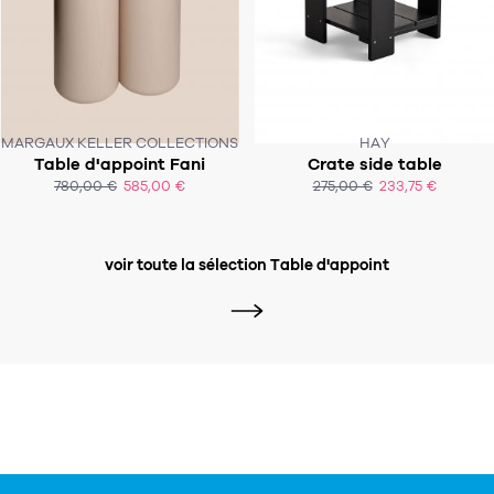
MARGAUX KELLER COLLECTIONS
HAY
CE PRODUIT N'EST PLUS EN STOCK
Table d'appoint Fani
Crate side table
:-(
SOUS 4 À 6 SEMAINES
780,00 €
585,00 €
275,00 €
233,75 €
ACHAT EXPRESS
ACHAT EXPRESS
voir toute la sélection Table d'appoint