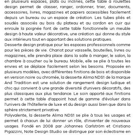
Tapis
en plusieurs espaces, plats ou inclinés, cette table à roulettes
design permet de classer, ranger, ordonner, trier, documents,
Commode
Rideau de douche
accessoires, livres, magazines et papiers accessibles facilement
depuis un bureau ou un espace de création. Les tubes pliés et
Chevet
soudés associés au bois du plateau et au cordon en cuir qui
Divers
enroule la poignée font de cette table fonctionnelle un meuble
design à haute valeur décorative, une création qui donne du style
aux intérieurs tout en apportant des solutions pratiques.
35
bougie
Desserte design pratique pour les espaces professionnels comme
pour les pièces de vie. Chariot pour vaisselle, bouteilles, livres ou
magazines, elle prendra place dans la salle à manger, le salon, la
Bougie
chambre à coucher ou le bureau. Mobile, elle se plie à toutes les
envies et se déplace facilement selon les besoins. Proposée en
Candélabre
plusieurs modèles, avec différentes finitions de bois et disponible
en version noire ou chromée, la desserte Alima NDS1 de la marque
Bougeoirs
And Tradition est une solution de rangement design ludique et
chic qui convient à une grande diversité d’univers décoratifs, des
Divers
plus classiques aux plus tendance. Le soin apporté aux finitions
permet à cette table d’appoint haut de gamme d’évoluer dans
l’univers de l’hôtellerie de luxe et du design aussi bien que dans la
sphère strictement privative.
116
accessoire
Polyvalente, la desserte Alima NDS1 se plie à tous les usages et
permet à chacun de lui donner un rôle, d’inventer de nouveaux
usages. Fondé en 2008 par Johannes Carlström et Cristiano
Pigazzini, Note Design Studio se distingue par son éclectisme en