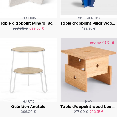
FERM LIVING
&KLEVERING
CE PRODUIT N'EST PLUS EN STOCK
Table d'appoint Mineral Sculptural
Table d'appoint Pillar Wobbly - H65cm
:-(
999,00 €
699,30 €
199,95 €
ACHAT EXPRESS
ACHAT EXPRESS
promo -15%
HARTÔ
HAY
Guéridon Anatole
Table d'appoint wood box coffee table
SOUS 5-6 SEMAINES ENVIRON
SOUS 2-4 SEMAINES
396,00 €
275,00 €
233,75 €
ACHAT EXPRESS
ACHAT EXPRESS