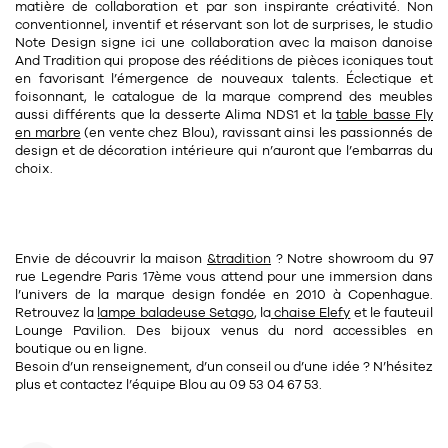
matière de collaboration et par son inspirante créativité. Non
conventionnel, inventif et réservant son lot de surprises, le studio
Note Design signe ici une collaboration avec la maison danoise
And Tradition qui propose des rééditions de pièces iconiques tout
en favorisant l’émergence de nouveaux talents. Éclectique et
foisonnant, le catalogue de la marque comprend des meubles
aussi différents que la desserte Alima NDS1 et la
table basse Fly
en marbre
(en vente chez Blou), ravissant ainsi les passionnés de
design et de décoration intérieure qui n’auront que l’embarras du
choix.
Envie de découvrir la maison
&tradition
? Notre showroom du 97
rue Legendre Paris 17ème vous attend pour une immersion dans
l’univers de la marque design fondée en 2010 à Copenhague.
Retrouvez la
lampe baladeuse Setago
, la
chaise Elefy
et le fauteuil
Lounge Pavilion. Des bijoux venus du nord accessibles en
boutique ou en ligne.
Besoin d’un renseignement, d’un conseil ou d’une idée ? N’hésitez
plus et contactez l’équipe Blou au 09 53 04 67 53.