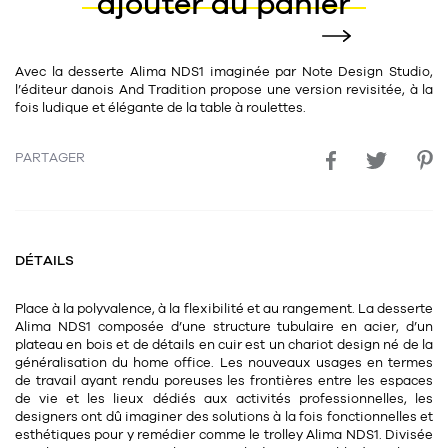
ajouter au panier
11
Rallonges
objets ludiques
Housse, étui, coque
Set de table
Boîte
Table
Travail d'artiste
Corbeille
Tablier
Divers
Avec la desserte Alima NDS1 imaginée par Note Design Studio,
l’éditeur danois And Tradition propose une version revisitée, à la
Table basse
Toile enduite au mètre
Poubelle
fois ludique et élégante de la table à roulettes.
1
1
décoration
librairie
Tréteaux
Range document
Torchon
PARTAGER
Table d'appoint
Vases
Livre
Divers
14
sel et poivre
Revue
39
pour le bureau
132
textile
Divers
DÉTAILS
25
divers
Chaises de bureau
Coussin
Place à la polyvalence, à la flexibilité et au rangement. La desserte
Bureau
Alima NDS1 composée d’une structure tubulaire en acier, d’un
Créature
plateau en bois et de détails en cuir est un chariot design né de la
généralisation du home office. Les nouveaux usages en termes
Meuble à clapets
Literie
de travail ayant rendu poreuses les frontières entre les espaces
de vie et les lieux dédiés aux activités professionnelles, les
Plaid
designers ont dû imaginer des solutions à la fois fonctionnelles et
15
pour la chambre
esthétiques pour y remédier comme le trolley Alima NDS1. Divisée