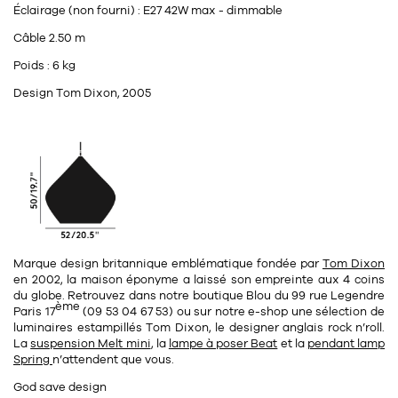
Éclairage (non fourni) : E27 42W max - dimmable
Câble 2.50 m
Poids : 6 kg
Design Tom Dixon, 2005
Marque design britannique emblématique fondée par
Tom Dixon
en 2002, la maison éponyme a laissé son empreinte aux 4 coins
du globe. Retrouvez dans notre
boutique Blou
du
99 rue Legendre
ème
Paris 17
(09 53 04 67 53)
ou sur notre e-shop une sélection de
luminaires estampillés Tom Dixon, le designer anglais rock n’roll.
La
suspension Melt mini
, la
lampe à poser Beat
et la
pendant lamp
Spring
n’attendent que vous.
God save design