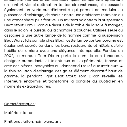
Tapis
un confort visuel optimal en toutes circonstances, elle possède
Commode
également un
variateur d’intensité
qui permet de moduler sa
Rideau de douche
puissance d’éclairage, de choisir entre une ambiance intimiste ou
Chevet
une atmosphère plus festive. On invitera volontiers la suspension
Divers
Beat Stout Tom Dixon au-dessus de la table de la salle à manger,
dans le salon, le bureau ou la chambre à coucher. Utilisée seule ou
associée à une autre lampe de la gamme comme la
suspension
35
Beat Waist
(disponible chez Blou), cette lampe contemporaine est
bougie
également appréciée dans les bars, restaurants et hôtels qu’elle
habille de lumière avec une élégance intemporelle. Fondée en
Bougie
2002, la marque Tom Dixon porte le nom de son fondateur,
designer autodidacte et talentueux qui expérimente, innove et
Candélabre
crée des pièces incroyables qui donnent du relief aux intérieurs. À
la fois solution d’éclairage design et
élément décoratif haut de
Bougeoirs
gamme
, la pendant light Beat Stout Tom Dixon réveille les
intérieurs endormis et transforme la banalité du quotidien en
moments extraordinaires.
Divers
Caractéristiques
:
116
accessoire
Matériau : laiton
Finitions : laiton, noir, blanc, gris