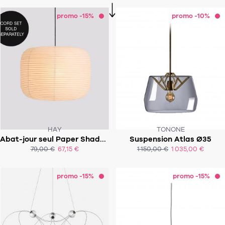
promo -15%
promo -10%
HAY
TONONE
Abat-jour seul Paper Shade - Donut
Suspension Atlas Ø35
SOUS 3-4 SEMAINES
79,00 €
67,15 €
1 150,00 €
1 035,00 €
ACHAT EXPRESS
ACHAT EXPRESS
promo -15%
promo -15%