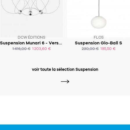
DCW ÉDITIONS
FLOS
Suspension Munari 6 - Version pré-montée
Suspension Glo-Ball S
SUR COMMANDE
SOUS 2-3 SEMAINES
1 416,00 €
1 203,60 €
230,00 €
195,50 €
ACHAT EXPRESS
ACHAT EXPRESS
voir toute la sélection Suspension