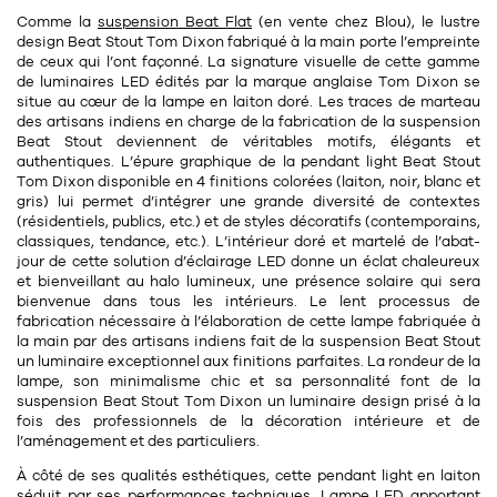
11
Rallonges
Comme la
suspension Beat Flat
(en vente chez Blou), le lustre
objets ludiques
Housse, étui, coque
Set de table
Boîte
design Beat Stout Tom Dixon
fabriqué à la main
porte l’empreinte
de ceux qui l’ont façonné. La signature visuelle de cette gamme
Table
Travail d'artiste
Corbeille
Tablier
Divers
de luminaires LED édités par la marque anglaise Tom Dixon se
situe au cœur de la lampe en laiton doré. Les traces de marteau
Table basse
Toile enduite au mètre
Poubelle
des
artisans indiens
en charge de la fabrication de la suspension
Beat Stout deviennent de véritables motifs, élégants et
1
1
décoration
librairie
Tréteaux
Range document
Torchon
authentiques. L’
épure graphique
de la pendant light Beat Stout
Tom Dixon disponible en
4 finitions
colorées (
laiton, noir, blanc et
Table d'appoint
Vases
Livre
gris
) lui permet d’intégrer une grande diversité de contextes
Divers
(résidentiels, publics, etc.) et de styles décoratifs (contemporains,
14
sel et poivre
Revue
classiques, tendance, etc.). L’intérieur doré et martelé de l’abat-
jour de cette solution d’
éclairage LED
donne un éclat chaleureux
39
pour le bureau
132
textile
Divers
et bienveillant au halo lumineux, une présence solaire qui sera
bienvenue dans tous les intérieurs. Le lent processus de
25
divers
Chaises de bureau
fabrication nécessaire à l’élaboration de cette lampe fabriquée à
Coussin
la main par des artisans indiens fait de la suspension Beat Stout
Bureau
un luminaire exceptionnel aux finitions parfaites. La rondeur de la
Créature
lampe, son minimalisme chic et sa personnalité font de la
suspension Beat Stout Tom Dixon un luminaire design prisé à la
Meuble à clapets
Literie
fois des professionnels de la décoration intérieure et de
l’aménagement et des particuliers.
Plaid
15
pour la chambre
À côté de ses qualités esthétiques, cette pendant light en laiton
séduit par ses performances techniques. Lampe LED apportant