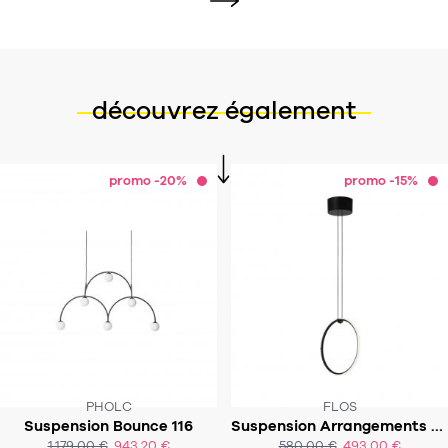
découvrez également
promo -20%
promo -15%
PHOLC
FLOS
CE PRODUIT N'EST PLUS EN STOCK
Suspension Bounce 116
Suspension Arrangements - Round small
:-(
SOUS 4-5 SEMAINES
1 179,00 €
943,20 €
580,00 €
493,00 €