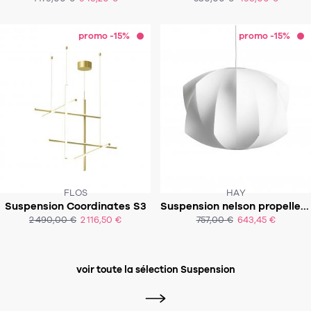
ACHAT EXPRESS
ACHAT EXPRESS
promo -15%
promo -15%
FLOS
HAY
Suspension Coordinates S3
Suspension nelson propeller bubble pendant
SOUS 2-3 SEMAINES
SOUS 10 SEMAINES
2 490,00 €
2 116,50 €
757,00 €
643,45 €
ACHAT EXPRESS
ACHAT EXPRESS
voir toute la sélection Suspension