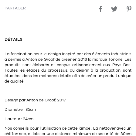
Tapis
Commode
PARTAGER
Rideau de douche
Chevet
Divers
DÉTAILS
35
bougie
La fascination pour le design inspiré par des éléments industriels
Bougie
a permis a Anton de Groof de créer en 2013 la marque Tonone. Les
produits sont élaborés et conçus artisanalement aux Pays-Bas.
Candélabre
Toutes les étapes du processus, du design à la production, sont
étudiées dans les moindres détails afin de créer un produit unique
Bougeoirs
de qualité.
Divers
Design par Anton de Groof, 2017
Diamètre : 35cm
116
accessoire
Hauteur : 24cm
Nos conseils pour l’utilisation de cette lampe : La nettoyer avec un
chiffon sec, et laisser une distance minimum de securité de 30cm