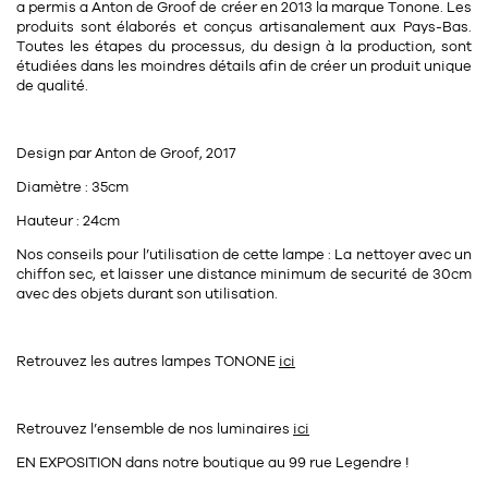
a permis a Anton de Groof de créer en 2013 la marque Tonone. Les
11
Rallonges
objets ludiques
produits sont élaborés et conçus artisanalement aux Pays-Bas.
Housse, étui, coque
Set de table
Boîte
Toutes les étapes du processus, du design à la production, sont
Table
étudiées dans les moindres détails afin de créer un produit unique
Travail d'artiste
Corbeille
Tablier
Divers
de qualité.
Table basse
Toile enduite au mètre
Poubelle
1
1
décoration
librairie
Tréteaux
Design par Anton de Groof, 2017
Range document
Torchon
Diamètre : 35cm
Table d'appoint
Vases
Livre
Divers
Hauteur : 24cm
14
sel et poivre
Revue
Nos conseils pour l’utilisation de cette lampe : La nettoyer avec un
39
pour le bureau
132
textile
chiffon sec, et laisser une distance minimum de securité de 30cm
Divers
avec des objets durant son utilisation.
25
divers
Chaises de bureau
Coussin
Bureau
Créature
Retrouvez les autres lampes TONONE
ici
Meuble à clapets
Literie
Retrouvez l’ensemble de nos luminaires
ici
Plaid
EN EXPOSITION dans notre boutique au 99 rue Legendre !
15
pour la chambre