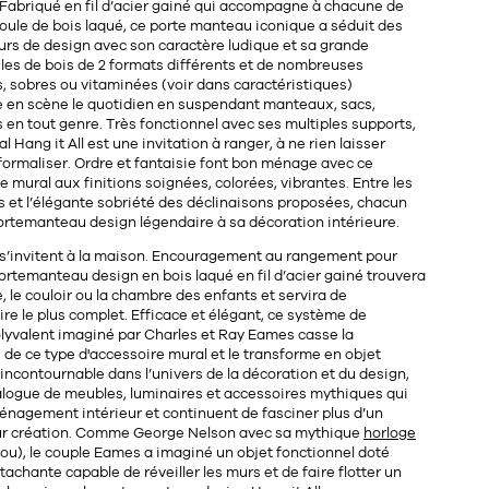
 Fabriqué en
fil d’acier gainé
qui accompagne à chacune de
oule de bois laqué
, ce porte manteau iconique a séduit des
rs de design avec son caractère ludique et sa grande
les de bois
de 2 formats différents et de
nombreuses
s
, sobres ou vitaminées (voir dans caractéristiques)
 en scène le quotidien en suspendant manteaux, sacs,
en tout genre. Très fonctionnel avec ses multiples supports,
Hang it All est une invitation à ranger, à ne rien laisser
formaliser. Ordre et fantaisie font bon ménage avec ce
mural aux finitions soignées, colorées, vibrantes. Entre les
 et l’élégante sobriété des déclinaisons proposées, chacun
ortemanteau design légendaire
à sa décoration intérieure.
 s’invitent à la maison. Encouragement au rangement pour
portemanteau design en bois laqué en fil d’acier gainé trouvera
e, le couloir ou la chambre des enfants et servira de
re le plus complet. Efficace et élégant, ce système de
lyvalent imaginé par
Charles et Ray Eames
casse la
de ce type d'accessoire mural et le transforme en objet
incontournable dans l’univers de la décoration et du
design
,
alogue de meubles, luminaires et accessoires mythiques qui
ménagement intérieur et continuent de fasciner plus d’un
eur création. Comme George Nelson avec sa mythique
horloge
ou), le couple
Eames
a imaginé un objet fonctionnel doté
tachante capable de réveiller les murs et de faire flotter un