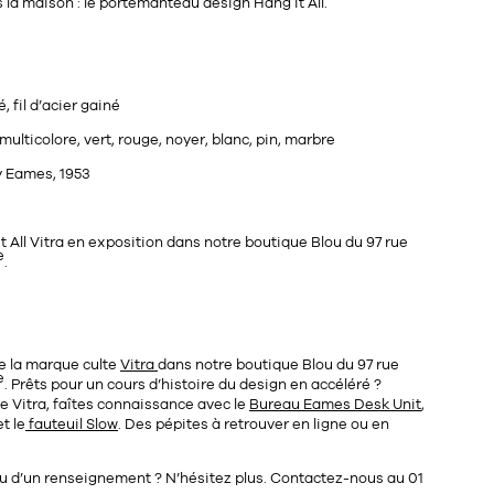
 la maison : le portemanteau design Hang it All.
, fil d’acier gainé
, multicolore, vert, rouge, noyer, blanc, pin, marbre
y Eames, 1953
All Vitra en exposition dans notre boutique Blou du 97 rue
e
.
de la marque culte
Vitra
dans notre
boutique Blou
du
97 rue
e
. Prêts pour un cours d’histoire du design en accéléré ?
ue Vitra, faîtes connaissance avec le
Bureau Eames Desk Unit
,
t le
fauteuil Slow
. Des pépites à retrouver en ligne ou en
ou d’un renseignement ? N’hésitez plus. Contactez-nous au
01