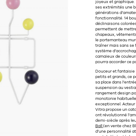
joyeux et graphique.
ses extrémités une
b
générations d’amateu
fonctionnalité.
14 bou
déclinaisons colorée
permettent de mettre
chapeaux, vêtements 
le portemanteau mural 
traîner mais sans se 
système d’accrochage 
camaïeux de couleurs
pourra accorder ce
p
Douceur et fantaisie
petits et grands, ce 
sa place dans l’entré
suspension au vestiai
rangement design po
monotonie habituelle 
exceptionnel. Acteur 
Vitra propose un cat
ont révolutionné l’a
demi-siècle après l
Ball
(en vente chez Bl
d’une personnalité at