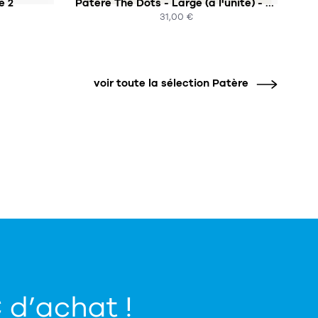
e 2
Patère The Dots - Large (à l'unité) - 17cm
31,00 €
ACHAT EXPRESS
voir toute la sélection Patère
€ d’achat !