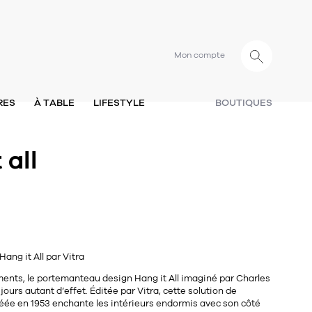
Mon compte
RES
À TABLE
LIFESTYLE
BOUTIQUES
 all
ng it All par Vitra
ents, le portemanteau design Hang it All imaginé par
Charles
jours autant d’effet. Éditée par Vitra, cette solution de
réée en
1953
enchante les intérieurs endormis avec son côté