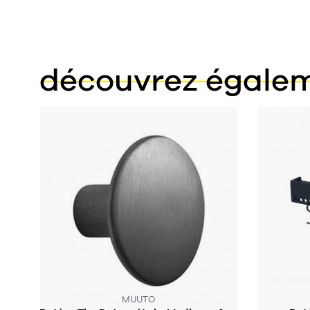
découvrez égale
MUUTO