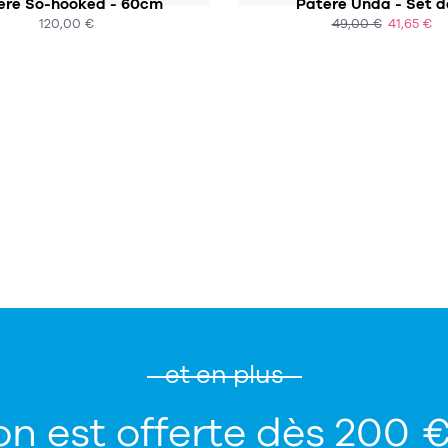
ère So-hooked - 60cm
Patère Unda - Set d
120,00 €
49,00 €
41,65 €
ACHAT EXPRESS
ACHAT EXPRESS
et en plus
on est offerte dès 200 