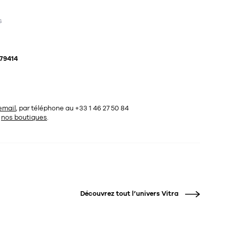
s
79414
email
, par téléphone au +33 1 46 27 50 84
s
nos boutiques
.
Découvrez tout l’univers
Vitra