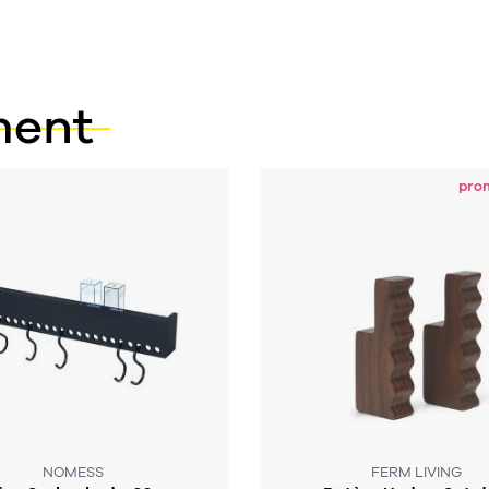
ment
pro
SOUS 4 SEMAINES
SOUS 2 À 4 SEMAINES
NOMESS
FERM LIVING