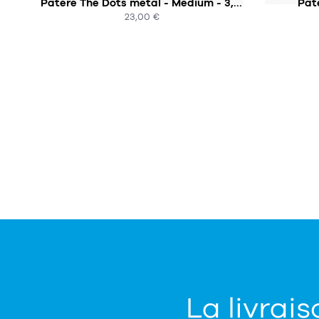
Patère The Dots métal - Medium - 3,9cm (à l'unité)
Pat
23,00 €
ACHAT EXPRESS
La livrais