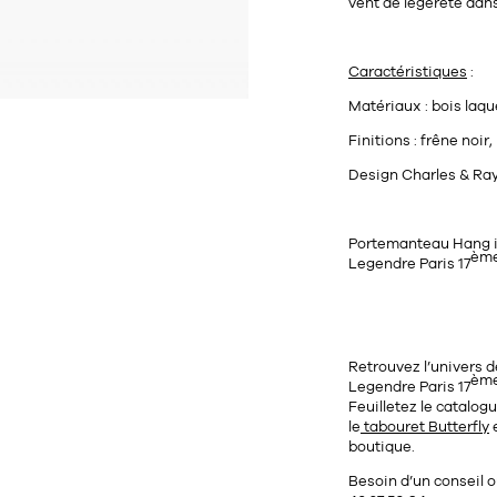
vent de légèreté dans
Caractéristiques
:
Matériaux : bois laqué
Finitions : frêne noir
Design Charles & Ra
Portemanteau Hang it 
èm
Legendre Paris 17
Retrouvez l’univers 
èm
Legendre Paris 17
Feuilletez le catalog
le
tabouret Butterfly
e
boutique.
Besoin d’un conseil 