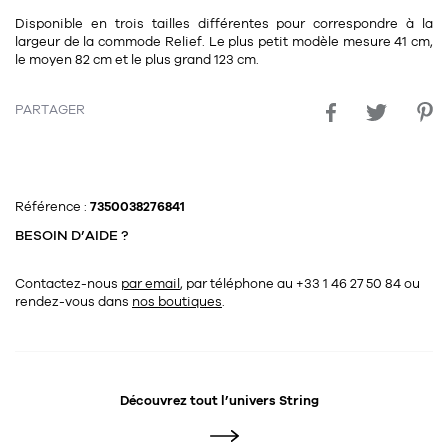
11
Rallonges
objets ludiques
Disponible en trois tailles différentes pour correspondre à la
Housse, étui, coque
Set de table
Boîte
largeur de la commode Relief. Le plus petit modèle mesure 41 cm,
Table
le moyen 82 cm et le plus grand 123 cm.
Travail d'artiste
Corbeille
Tablier
Divers
Table basse
Toile enduite au mètre
Poubelle
PARTAGER
1
1
décoration
librairie
Tréteaux
Range document
Torchon
Table d'appoint
Vases
Livre
Divers
14
Référence :
7350038276841
sel et poivre
Revue
BESOIN D’AIDE ?
39
pour le bureau
132
textile
Divers
25
divers
Contactez-nous
par email
, par téléphone au +33 1 46 27 50 84
ou
Chaises de bureau
Coussin
rendez-vous dans
nos boutiques
.
Bureau
Créature
Meuble à clapets
Literie
Découvrez tout l’univers
String
Plaid
15
pour la chambre