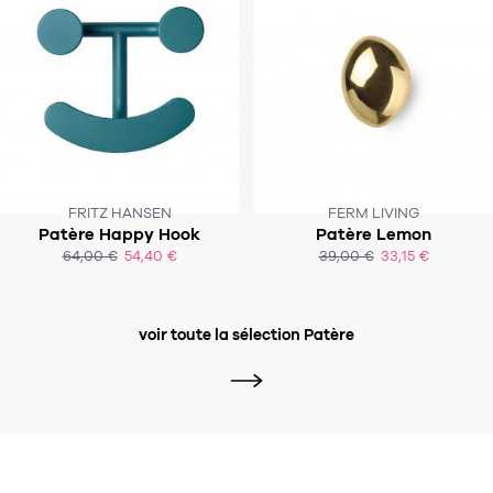
FRITZ HANSEN
FERM LIVING
Patère Happy Hook
Patère Lemon
64,00 €
54,40 €
39,00 €
33,15 €
ACHAT EXPRESS
ACHAT EXPRESS
voir toute la sélection Patère