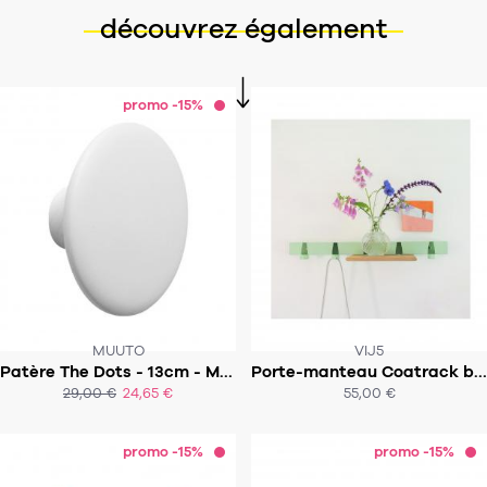
découvrez également
promo -15%
MUUTO
VIJ5
Patère The Dots - 13cm - Medium (à l'unité)
Porte-manteau Coatrack by the Meter 50 cm
29,00 €
24,65 €
55,00 €
ACHAT EXPRESS
ACHAT EXPRESS
promo -15%
promo -15%