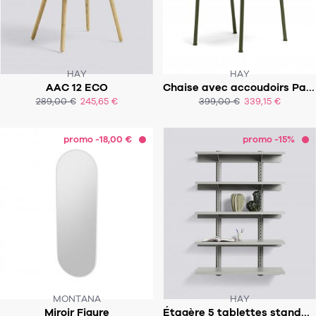
HAY
HAY
AAC 12 ECO
Chaise avec accoudoirs Palissade
3 À 5 SEMAINES
SOUS 7 À 9 SEMAINES
289,00 €
245,65 €
399,00 €
339,15 €
ACHAT EXPRESS
ACHAT EXPRESS
promo -18,00 €
promo -15%
MONTANA
HAY
Miroir Figure
Étagère 5 tablettes standard issue 120 cm