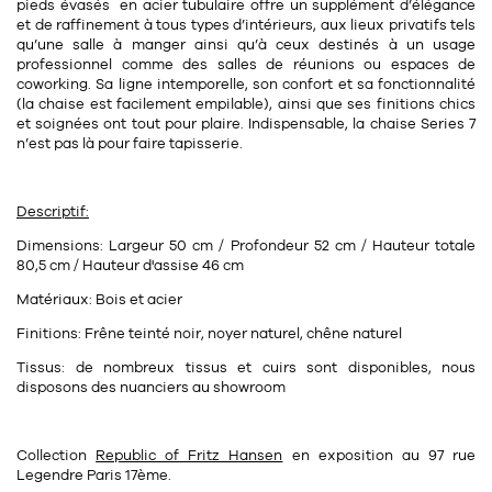
Tapis
pieds évasés en acier tubulaire offre un supplément d’élégance
et de raffinement à tous types d’intérieurs, aux lieux privatifs tels
Commode
Rideau de douche
qu’une salle à manger ainsi qu’à ceux destinés à un usage
professionnel comme des salles de réunions ou espaces de
Chevet
coworking. Sa ligne intemporelle, son confort et sa fonctionnalité
Divers
(la chaise est facilement empilable), ainsi que ses finitions chics
et soignées ont tout pour plaire. Indispensable, la chaise Series 7
n’est pas là pour faire tapisserie.
35
bougie
Bougie
Descriptif:
Dimensions:
Largeur 50 cm / Profondeur 52 cm / Hauteur totale
Candélabre
80,5 cm / Hauteur d'assise 46 cm
Bougeoirs
Matériaux:
Bois et acier
Finitions:
Frêne teinté noir, noyer naturel, chêne naturel
Divers
Tissus:
de nombreux tissus et cuirs sont disponibles, nous
disposons des nuanciers au showroom
116
accessoire
Collection
Republic of Fritz Hansen
en exposition au 97 rue
Legendre Paris 17ème.