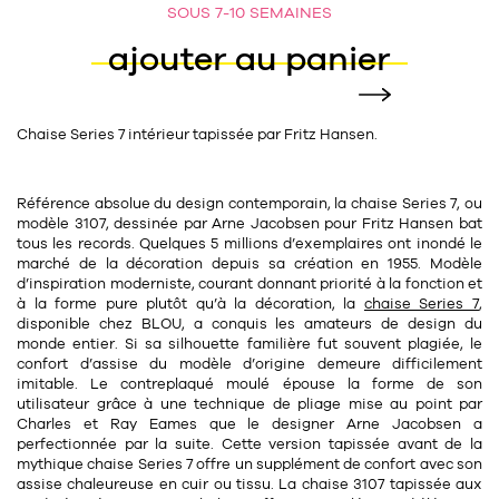
SOUS 7-10 SEMAINES
11
Rallonges
objets ludiques
Housse, étui, coque
Set de table
Boîte
ajouter au panier
Table
Travail d'artiste
Corbeille
Tablier
Divers
Table basse
Toile enduite au mètre
Poubelle
Chaise
Series 7
intérieur tapissée par
Fritz Hansen.
1
1
décoration
librairie
Tréteaux
Range document
Torchon
Table d'appoint
Vases
Livre
Divers
Référence absolue du design contemporain, la chaise Series 7, ou
modèle
3107
, dessinée par
Arne Jacobsen
pour Fritz Hansen bat
14
sel et poivre
Revue
tous les records. Quelques 5 millions d’exemplaires ont inondé le
marché de la décoration depuis sa création en 1955. Modèle
39
pour le bureau
132
textile
Divers
d’inspiration
moderniste
, courant donnant priorité à la fonction et
à la forme pure plutôt qu’à la décoration, la
chaise Series 7
,
25
divers
Chaises de bureau
disponible chez BLOU, a conquis les amateurs de design du
Coussin
monde entier. Si sa silhouette familière fut souvent plagiée, le
Bureau
confort d’assise du modèle d’origine demeure difficilement
Créature
imitable. Le contreplaqué moulé épouse la forme de son
utilisateur grâce à une technique de pliage mise au point par
Meuble à clapets
Literie
Charles et Ray Eames que le designer
Arne Jacobsen
a
perfectionnée par la suite. Cette
version tapissée avant
de la
Plaid
mythique chaise Series 7 offre un supplément de confort avec son
15
pour la chambre
assise chaleureuse en cuir ou tissu. La chaise 3107 tapissée aux