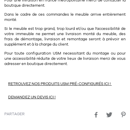
Tapis
Pour une livraison en france métropolitaine merci de contacter la
boutique directement.
Commode
Rideau de douche
Dans le cadre de ces commandes le meuble arrive entièrement
Chevet
monté.
Divers
Si le meuble est trop grand, trop lourd et/ou que l'accessibilité de
votre immeuble ne permet une livraison monté du meuble, des
frais de démontage, livraison et remontage seront à prévoir en
35
bougie
supplément et à la charge du client.
Pour toute configuration USM necessitant du montage ou pour
Bougie
une accessibilité réduite de votre lieux de livraison merci de vous
adresser en boutique directement.
Candélabre
Bougeoirs
RETROUVEZ NOS PRODUITS USM PRÉ-CONFIGURÉS ICI !
Divers
DEMANDEZ UN DEVIS ICI !
116
accessoire
PARTAGER