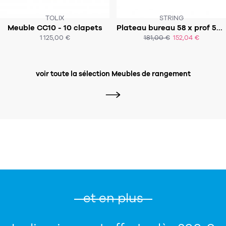
TOLIX
STRING
Meuble CC10 - 10 clapets
Plateau bureau 58 x prof 58 cm - Système STRING
SOUS 6 SEMAINES
1 125,00 €
181,00 €
152,04 €
ACHAT EXPRESS
ACHAT EXPRESS
voir toute la sélection Meubles de rangement
et en plus