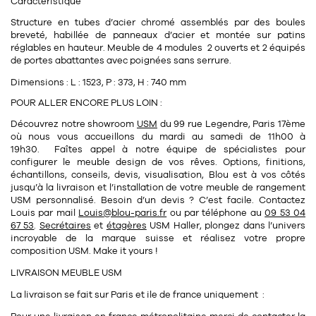
Caractéristique
11
Rallonges
objets ludiques
Housse, étui, coque
Set de table
Boîte
Structure en tubes d’acier chromé assemblés par des boules
breveté, habillée de panneaux d’acier et montée sur patins
Table
Travail d'artiste
Corbeille
Tablier
Divers
réglables en hauteur.
Meuble de 4 modules 2 ouverts et 2 équipés
de portes abattantes avec poignées sans serrure.
Table basse
Toile enduite au mètre
Poubelle
Dimensions :
L : 1523, P : 373, H : 740 mm
1
1
décoration
librairie
Tréteaux
Range document
Torchon
POUR ALLER ENCORE PLUS LOIN :
Table d'appoint
Vases
Livre
Découvrez notre showroom
USM
du 99 rue Legendre, Paris 17ème
Divers
où nous vous accueillons du mardi au samedi de 11h00 à
14
sel et poivre
19h30. Faîtes appel à notre équipe de spécialistes pour
Revue
configurer le meuble design de vos rêves. Options, finitions,
39
pour le bureau
132
textile
échantillons, conseils, devis, visualisation, Blou est à vos côtés
Divers
jusqu’à la livraison et l’installation de votre meuble de rangement
25
divers
USM personnalisé. Besoin d’un devis ? C’est facile. Contactez
Chaises de bureau
Coussin
Louis par mail
Louis
@blou-paris.fr
ou par téléphone au
09 53 04
67 53
.
Secrétaires
et
étagères
USM Haller, plongez dans l’univers
Bureau
Créature
incroyable de la marque suisse et réalisez votre propre
composition USM. Make it yours !
Meuble à clapets
Literie
LIVRAISON MEUBLE USM
Plaid
La livraison se fait sur Paris et ile de france uniquement :
15
pour la chambre