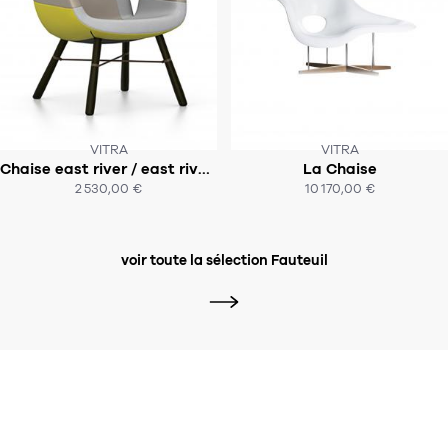
VITRA
VITRA
Chaise east river / east river chair ( tissu )
La Chaise
SOUS 8 SEMAINES
SOUS 6 À 8 SEMAINES
2 530,00 €
10 170,00 €
ACHAT EXPRESS
ACHAT EXPRESS
voir toute la sélection Fauteuil