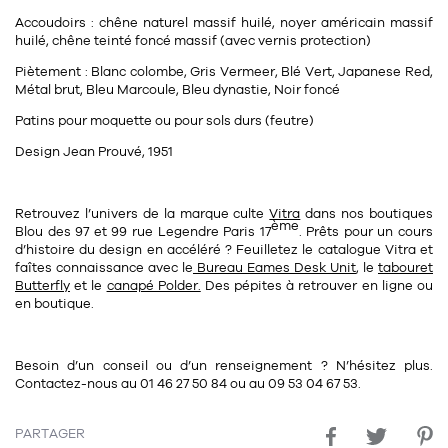
Tapis
Accoudoirs : chêne naturel massif huilé, noyer américain massif
Commode
Rideau de douche
huilé, chêne teinté foncé massif (avec vernis protection)
Chevet
Piètement : Blanc colombe, Gris Vermeer, Blé Vert, Japanese Red,
Divers
Métal brut, Bleu Marcoule, Bleu dynastie, Noir foncé
Patins pour moquette ou pour sols durs (feutre)
35
bougie
Design Jean Prouvé, 1951
Bougie
Retrouvez l’univers de la marque culte
Vitra
dans nos
boutiques
ème
Candélabre
Blou
des
97 et 99 rue Legendre Paris 17
. Prêts pour un cours
d’histoire du design en accéléré ? Feuilletez le catalogue Vitra et
Bougeoirs
faîtes connaissance avec le
Bureau Eames Desk Unit
, le
tabouret
Butterfly
et le
canapé Polder.
Des pépites à retrouver en ligne ou
en boutique.
Divers
Besoin d’un conseil ou d’un renseignement ? N’hésitez plus.
116
accessoire
Contactez-nous au
01 46 27 50 84
ou au
09 53 04 67 53
.
PARTAGER