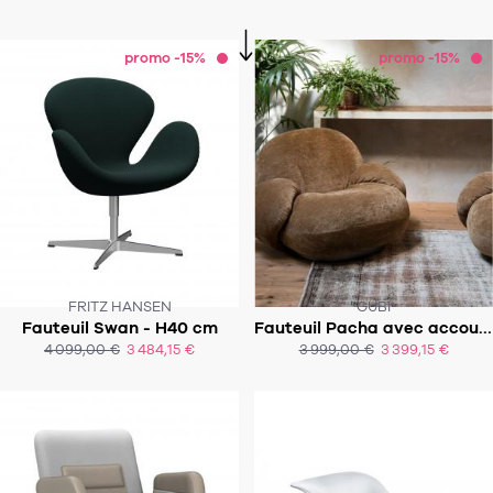
promo -15%
promo -15%
FRITZ HANSEN
GUBI
Fauteuil Swan - H40 cm
Fauteuil Pacha avec accoudoirs
SOUS 8-9 SEMAINES
SOUS 8 À 10 SEMAINES
4 099,00 €
3 484,15 €
3 999,00 €
3 399,15 €