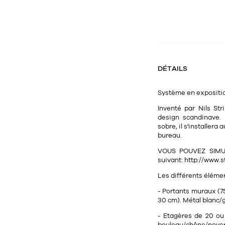
DÉTAILS
Système en expositi
Inventé par Nils St
design scandinave. 
sobre, il s'installer
bureau.
VOUS POUVEZ SIMUL
suivant: http://www.
Les différents éléme
- Portants muraux (7
30 cm). Métal blanc/g
- Etagères de 20 ou