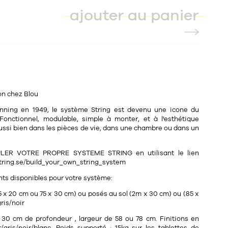
ajouter au panier
on chez Blou
rinning en 1949, le système String est devenu une icone du
Fonctionnel, modulable, simple à monter, et à l'esthétique
a aussi bien dans les pièces de vie, dans une chambre ou dans un
ER VOTRE PROPRE SYSTEME STRING en utilisant le lien
string.se/build_your_own_string_system
nts disponibles pour votre système:
5 x 20 cm ou 75 x 30 cm) ou posés au sol (2m x 30 cm) ou (85 x
ris/noir
 30 cm de profondeur , largeur de 58 ou 78 cm. Finitions en