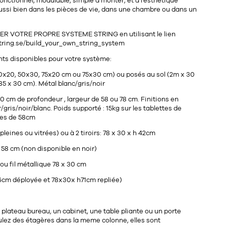
nctionnel, modulable, simple à monter, et à l'esthétique
a aussi bien dans les pièces de vie, dans une chambre ou dans un
R VOTRE PROPRE SYSTEME STRING en utilisant le lien
string.se/build_your_own_string_system
nts disponibles pour votre système:
0x20, 50x30, 75x20 cm ou 75x30 cm) ou posés au sol (2m x 30
85 x 30 cm). Métal blanc/gris/noir
0 cm de profondeur , largeur de 58 ou 78 cm. Finitions en
ris/noir/blanc. Poids supporté : 15kg sur les tablettes de
les de 58cm
pleines ou vitrées) ou à 2 tiroirs: 78 x 30 x h 42cm
 58 cm (non disponible en noir)
 ou fil métallique 78 x 30 cm
96cm déployée et 78x30x h71cm repliée)
 plateau bureau, un cabinet, une table pliante ou un porte
ulez des étagères dans la meme colonne, elles sont