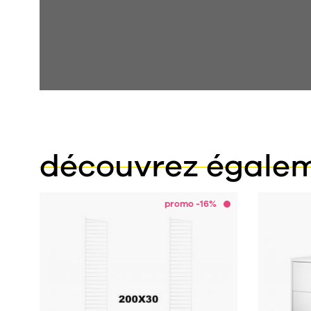
découvrez égale
promo -16%