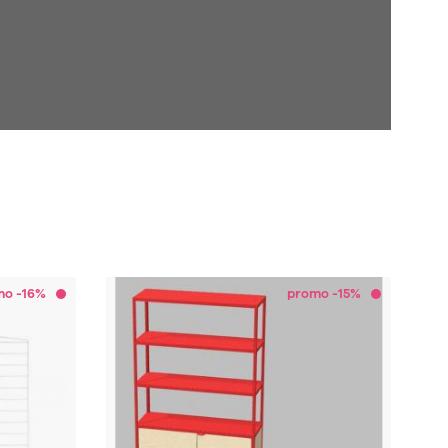
mo -16%
promo -15%