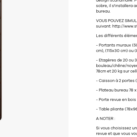
design scandinave. Fo
sobre, il s'installer
bureau.
VOUS POUVEZ SIMULE
suivant: http://www.
Les différents éléme
- Portants muraux (5
cm), (115x30 cm) ou (
- Etagères de 20 ou 3
bouleau/chêne/noyer/g
78cm et 20 kg sur cel
- Caisson à 2 portes (
- Plateau bureau 78 x
- Porte revue en bois
- Table pliante (78x
A NOTER :
Si vous choisissez un
revue et que vous vo