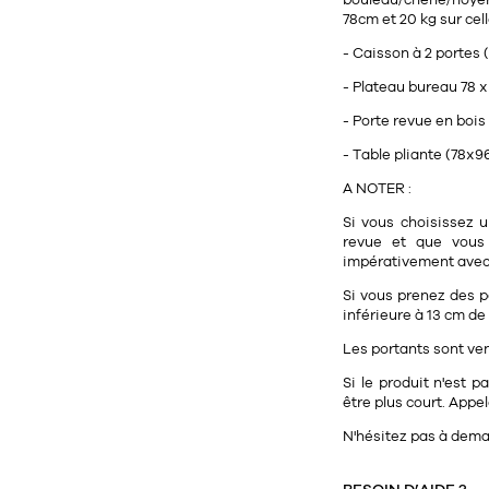
bouleau/chêne/noyer/
78cm et 20 kg sur cel
- Caisson à 2 portes (
- Plateau bureau 78 x
- Porte revue en bois
- Table pliante (78x
A NOTER :
Si vous choisissez u
revue et que vous
impérativement ave
Si vous prenez des p
inférieure à 13 cm de
Les portants sont vend
Si le produit n'est 
être plus court. Appel
N'hésitez pas à deman