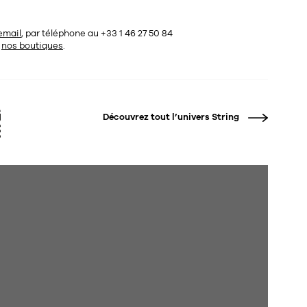
email
, par téléphone au +33 1 46 27 50 84
s
nos boutiques
.
Découvrez tout l’univers
String