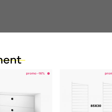
ment
promo -16%
pro