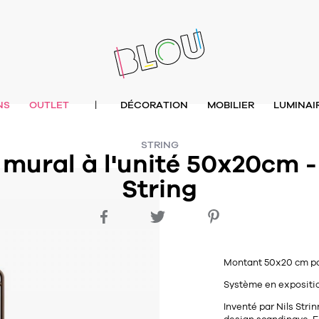
NS
OUTLET
DÉCORATION
MOBILIER
LUMINAI
|
STRING
mural à l'unité 50x20cm 
String
Montant 50x20 cm pou
Système en expositio
Inventé par Nils Stri