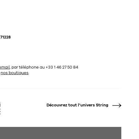
71228
email
, par téléphone au +33 1 46 27 50 84
s
nos boutiques
.
Découvrez tout l’univers
String