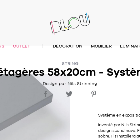
NS
OUTLET
DÉCORATION
MOBILIER
LUMINAI
|
STRING
 étagères 58x20cm - Systè
Design par Nils Strinning
Système en expositi
Inventé par Nils Stri
design scandinave. Fo
sobre, il s'installer