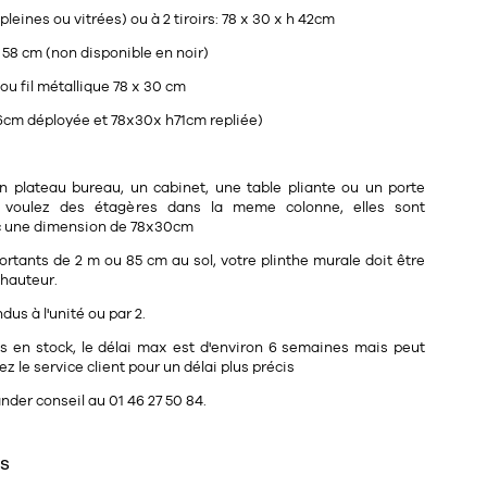
pleines ou vitrées) ou à 2 tiroirs: 78 x 30 x h 42cm
 58 cm (non disponible en noir)
 ou fil métallique 78 x 30 cm
96cm déployée et 78x30x h71cm repliée)
n plateau bureau, un cabinet, une table pliante ou un porte
 voulez des étagères dans la meme colonne, elles sont
c une dimension de 78x30cm
ortants de 2 m ou 85 cm au sol, votre plinthe murale doit être
 hauteur.
us à l'unité ou par 2.
pas en stock, le délai max est d'environ 6 semaines mais peut
ez le service client pour un délai plus précis
der conseil au 01 46 27 50 84.
ES