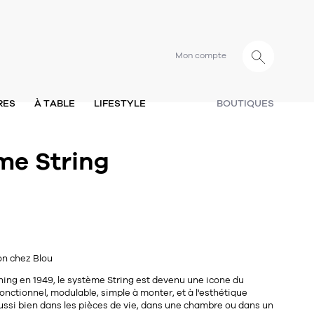
Mon compte
RES
À TABLE
LIFESTYLE
BOUTIQUES
me String
on chez Blou
nning en 1949, le système String est devenu une icone du
nctionnel, modulable, simple à monter, et à l'esthétique
a aussi bien dans les pièces de vie, dans une chambre ou dans un