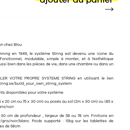
on chez Blou
rinning en 1949, le système String est devenu une icone du
Fonctionnel, modulable, simple à monter, et à l'esthétique
a aussi bien dans les pièces de vie, dans une chambre ou dans un
ER VOTRE PROPRE SYSTEME STRING en utilisant le lien
string.se/build_your_own_string_system
nts disponibles pour votre système:
5 x 20 cm ou 75 x 30 cm) ou posés au sol (2m x 30 cm) ou (85 x
ris/noir
 30 cm de profondeur , largeur de 58 ou 78 cm. Finitions en
gris/noir/blanc. Poids supporté : 15kg sur les tablettes de
les de 58cm