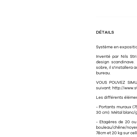
DÉTAILS
Système en expositi
Inventé par Nils St
design scandinave. 
sobre, il s'installer
bureau.
VOUS POUVEZ SIMUL
suivant: http://www.
Les différents éléme
- Portants muraux (7
30 cm). Métal blanc/g
- Etagères de 20 ou
bouleau/chêne/noyer/
78cm et 20 kg sur cel