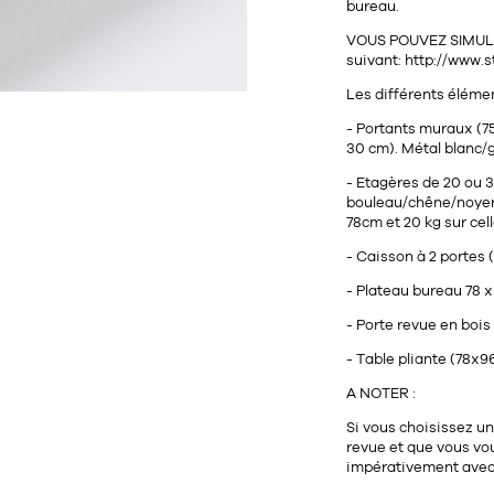
bureau.
VOUS POUVEZ SIMULE
suivant: http://www.
Les différents éléme
- Portants muraux (75
30 cm). Métal blanc/g
- Etagères de 20 ou 3
bouleau/chêne/noyer/g
78cm et 20 kg sur cel
- Caisson à 2 portes (
- Plateau bureau 78 x
- Porte revue en bois
- Table pliante (78x
A NOTER :
Si vous choisissez un
revue et que vous vo
impérativement ave