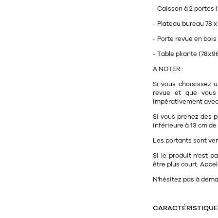
- Caisson à 2 portes (
- Plateau bureau 78 x
- Porte revue en bois
- Table pliante (78x
A NOTER :
Si vous choisissez u
revue et que vous
impérativement ave
Si vous prenez des p
inférieure à 13 cm de
Les portants sont vend
Si le produit n'est 
être plus court. Appel
N'hésitez pas à deman
CARACTÉRISTIQU