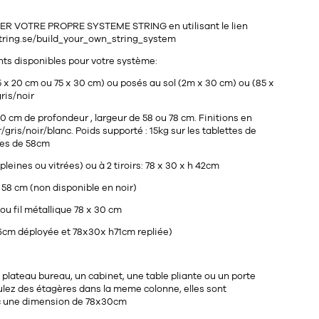
R VOTRE PROPRE SYSTEME STRING en utilisant le lien
string.se/build_your_own_string_system
nts disponibles pour votre système:
 x 20 cm ou 75 x 30 cm) ou posés au sol (2m x 30 cm) ou (85 x
ris/noir
0 cm de profondeur , largeur de 58 ou 78 cm. Finitions en
ris/noir/blanc. Poids supporté : 15kg sur les tablettes de
les de 58cm
pleines ou vitrées) ou à 2 tiroirs: 78 x 30 x h 42cm
 58 cm (non disponible en noir)
 ou fil métallique 78 x 30 cm
96cm déployée et 78x30x h71cm repliée)
 plateau bureau, un cabinet, une table pliante ou un porte
ulez des étagères dans la meme colonne, elles sont
c une dimension de 78x30cm