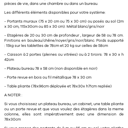
pièces de vie, dans une chambre ou dans un bureau.
Les différents éléments disponibles pour votre système:
- Portants muraux (75 x 20 cm ou 75 x 30 cm) ou posés au sol (2m
x 30 cm, 115x30cm ou 85 x 30 cm). Métal blanc/gris/noir
- Etagères de 20 ou 30 cm de profondeur , largeur de 58 ou 78 cm.
Finitions en bouleau/chêne/noyer/gris/noir/blanc. Poids supporté
: 15kg sur les tablettes de 78cm et 20 kg sur celles de 58cm
- Caisson à 2 portes (pleines ou vitrées) ou à 2 tiroirs: 78 x 30 x h
42cm
- Plateau bureau 78 x 58 cm (non disponible en noir)
- Porte revue en bois ou fil métallique 78 x 30 cm
- Table pliante (78x96cm déployée et 78x30x h71cm repliée)
A NOTER :
Si vous choisissez un plateau bureau, un cabinet, une table pliante
ou un porte revue et que vous voulez des étagères dans la meme
colonne, elles sont impérativement avec une dimension de
78x30cm