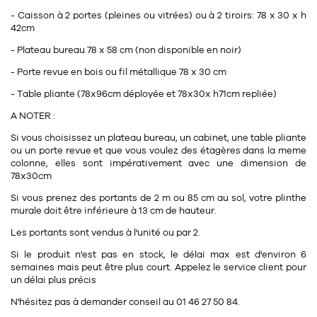
Tapis
- Caisson à 2 portes (pleines ou vitrées) ou à 2 tiroirs: 78 x 30 x h
Commode
Rideau de douche
42cm
Chevet
- Plateau bureau 78 x 58 cm (non disponible en noir)
Divers
- Porte revue en bois ou fil métallique 78 x 30 cm
- Table pliante (78x96cm déployée et 78x30x h71cm repliée)
35
bougie
A NOTER :
Bougie
Si vous choisissez un plateau bureau, un cabinet, une table pliante
ou un porte revue et que vous voulez des étagères dans la meme
Candélabre
colonne, elles sont impérativement avec une dimension de
78x30cm
Bougeoirs
Si vous prenez des portants de 2 m ou 85 cm au sol, votre plinthe
murale doit être inférieure à 13 cm de hauteur.
Divers
Les portants sont vendus à l'unité ou par 2.
Si le produit n'est pas en stock, le délai max est d'environ 6
116
accessoire
semaines mais peut être plus court. Appelez le service client pour
un délai plus précis
N'hésitez pas à demander conseil au 01 46 27 50 84.