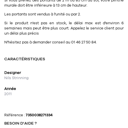
Si vous prenez des portants de 2 m ou 85 cm au sol, votre plinthe
murale doit être inférieure à 13 cm de hauteur.
Les portants sont vendus à l'unité ou par 2.
Si le produit n'est pas en stock, le délai max est d'environ 6
semaines mais peut être plus court. Appelez le service client pour
un délai plus précis
N'hésitez pas à demander conseil au 01 46 27 50 84.
CARACTÉRISTIQUES
Designer
Nils Strinning
Année
2011
Référence :
7350038271334
BESOIN D’AIDE ?