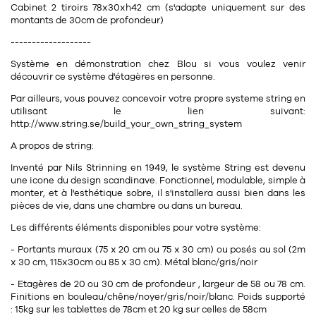
Cabinet 2 tiroirs 78x30xh42 cm (s'adapte uniquement sur des
11
Rallonges
objets ludiques
Housse, étui, coque
Set de table
Boîte
montants de 30cm de profondeur)
Table
-------------------
Travail d'artiste
Corbeille
Tablier
Divers
Système en démonstration chez Blou si vous voulez venir
Table basse
Toile enduite au mètre
Poubelle
découvrir ce système d'étagères en personne.
1
1
décoration
librairie
Tréteaux
Par ailleurs, vous pouvez concevoir votre propre systeme string en
Range document
Torchon
utilisant le lien suivant:
Table d'appoint
Vases
Livre
http://www.string.se/build_your_own_string_system
Divers
14
A propos de string:
sel et poivre
Revue
Inventé par Nils Strinning en 1949, le système String est devenu
39
pour le bureau
132
textile
Divers
une icone du design scandinave. Fonctionnel, modulable, simple à
monter, et à l'esthétique sobre, il s'installera aussi bien dans les
25
divers
Chaises de bureau
pièces de vie, dans une chambre ou dans un bureau.
Coussin
Les différents éléments disponibles pour votre système:
Bureau
Créature
- Portants muraux (75 x 20 cm ou 75 x 30 cm) ou posés au sol (2m
Meuble à clapets
Literie
x 30 cm, 115x30cm ou 85 x 30 cm). Métal blanc/gris/noir
- Etagères de 20 ou 30 cm de profondeur , largeur de 58 ou 78 cm.
Plaid
Finitions en bouleau/chêne/noyer/gris/noir/blanc. Poids supporté
15
pour la chambre
: 15kg sur les tablettes de 78cm et 20 kg sur celles de 58cm