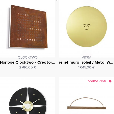
Tapis
Commode
Rideau de douche
Chevet
Divers
35
bougie
Bougie
QLOCKTWO
VITRA
Candélabre
Horloge Qlocktwo - Creator's Edition - 45x45cm
relief mural soleil / Metal Wall Relief, Sun
SOUS 2 SEMAINES!
SOUS 4-5 SEMAINES
2 780,00 €
1 645,00 €
Bougeoirs
ACHAT EXPRESS
ACHAT EXPRESS
Divers
promo -15%
116
accessoire