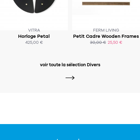
VITRA
FERM LIVING
Horloge Petal
Petit Cadre Wooden Frames
SOUS 5-7 SEMAINES
SOUS 3-4 SEMAINES
425,00 €
30,00 €
25,50 €
ACHAT EXPRESS
ACHAT EXPRESS
voir toute la sélection Divers