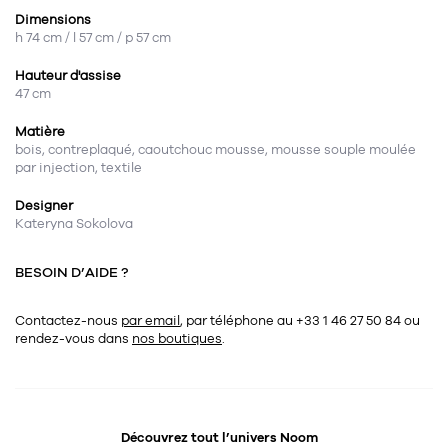
Dimensions
h 74 cm / l 57 cm / p 57 cm
Hauteur d'assise
47 cm
Matière
bois, contreplaqué, caoutchouc mousse, mousse souple moulée
par injection, textile
Designer
Kateryna Sokolova
BESOIN D’AIDE ?
Contactez-nous
par email
, par téléphone au +33 1 46 27 50 84
ou
rendez-vous dans
nos boutiques
.
Découvrez tout l’univers
Noom