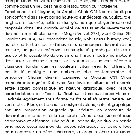
Tapis
marque Noom s’invitera volontiers à table, chez des particuliers
comme dans un lieu destiné à la restauration ou l’hôtellerie.
Commode
Fonctionnelle et élégante, la Gropius Chair CS1 Noom séduit par
Rideau de douche
son confort d’assise et par sa haute valeur décorative. Sculpturale,
Chevet
originale et colorée, cette assise géométrique et généreuse est
Divers
proposée dans une grande variété de tissus et de revêtements
déclinés en multiples coloris (Magic Velvet 2231, wool Calico 29,
Karakorum 004, JAB ascendant boucle, Rohi Sera Chutney, etc.)
35
bougie
qui permettent à chacun d’imaginer une ambiance décorative sur
mesure, unique et créative. La simplicité graphique de cette
assise et la possibilité de choisir une finition neutre permettent
Bougie
d’associer la chaise Gropius CS1 Noom à un univers décoratif
classique tandis que les couleurs vitaminées lui offrent la
Candélabre
possibilité d’intégrer une ambiance plus contemporaine et
tendance. Chaise design tapissée, la Gropius CS1 Chair
Bougeoirs
monochrome signée
Kateryna Sokolova se situe à mi-chemin
entre l’objet domestique et l’œuvre artistique, avec l’épure
Divers
caractéristique de l’École du Bauhaus et sa puissance visuelle.
Déclinée également sous forme de fauteuil (à retrouver
ICI
- en
vente chez Blou), cette chaise design atypique, chic et graphique
est une proposition originale qui séduira les amateurs de
116
accessoire
décoration intérieure à la recherche d’une pièce géométrique
expressive et élégante. Chaise à utiliser seule, en duo, en bande
organisée, accompagnée de pièces identiques ou dépareillées
pour composer un décor chamarré, la Gropius Chair CS1 Noom