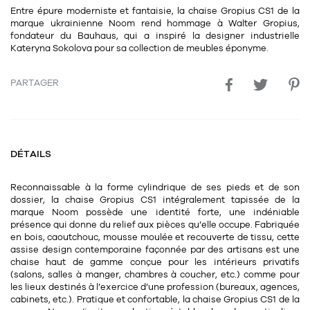
Entre épure moderniste et fantaisie, la chaise Gropius CS1 de la
11
Rallonges
objets ludiques
Housse, étui, coque
Set de table
Boîte
marque ukrainienne Noom rend hommage à Walter Gropius,
fondateur du Bauhaus, qui a inspiré la
designer industrielle
Table
Travail d'artiste
Corbeille
Tablier
Divers
Kateryna Sokolova pour sa collection de meubles éponyme.
Table basse
Toile enduite au mètre
Poubelle
PARTAGER
1
1
décoration
librairie
Tréteaux
Range document
Torchon
Table d'appoint
Vases
Livre
Divers
14
sel et poivre
Revue
DÉTAILS
39
pour le bureau
132
textile
Divers
Reconnaissable à la forme cylindrique de ses pieds et de son
25
divers
Chaises de bureau
dossier, la chaise Gropius CS1 intégralement tapissée de la
Coussin
marque Noom possède une identité forte, une indéniable
Bureau
présence qui donne du relief aux pièces qu’elle occupe. Fabriquée
Créature
en bois, caoutchouc, mousse moulée et recouverte de tissu, cette
assise design contemporaine façonnée par des artisans est une
Meuble à clapets
Literie
chaise haut de gamme conçue pour les intérieurs privatifs
(salons, salles à manger, chambres à coucher, etc.) comme pour
Plaid
les lieux destinés à l’exercice d’une profession (bureaux, agences,
15
pour la chambre
cabinets, etc.). Pratique et confortable, la chaise Gropius CS1 de la