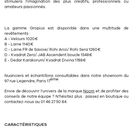
stimulera l’imagination des plus créatifs, professionnels ou
amateurs passionnés.
La gamme Gropius est disponible dans une multitude de
revêtements :
A - Velours 1020€
B - Laine 1140€
C - Laine FR de Savoie/ Rohi Arco/ Rohi Sera 1260€
D - Kvadrat Zero/ JAB Ascendent boucle 1548€
E - Dedar Karakorum/ Kvadrat Divina 1788€
Nuanciers et échantillons consultables dans notre showroom du
ème
97 rue Legendre, Paris 17
.
Envie de découvrir l’univers de la marque
Noom
et de profiter des
conseils de notre équipe ? N’hésitez plus : passez en boutique ou
contactez-nous au 01 46 27 50 84.
CARACTÉRISTIQUES