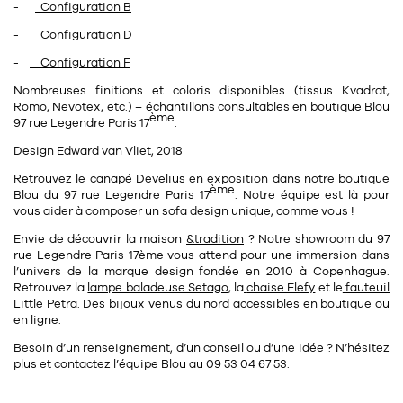
-
Configuration B
-
Configuration D
-
Configuration F
Nombreuses finitions et coloris disponibles (tissus Kvadrat,
Romo, Nevotex, etc.) – échantillons consultables en boutique Blou
ème
97 rue Legendre Paris 17
.
Design Edward van Vliet, 2018
Retrouvez le canapé Develius en exposition dans notre
boutique
ème
Blou
du
97 rue Legendre Paris 17
. Notre équipe est là pour
vous aider à composer un sofa design unique, comme vous !
Envie de découvrir la maison
&tradition
? Notre
showroom
du
97
rue Legendre Paris 17ème
vous attend pour une immersion dans
l’univers de la marque design fondée en 2010 à Copenhague.
Retrouvez la
lampe baladeuse Setago
, la
chaise Elefy
et le
fauteuil
Little Petra
. Des bijoux venus du nord accessibles en boutique ou
en ligne.
Besoin d’un renseignement, d’un conseil ou d’une idée ? N’hésitez
plus et contactez l’
équipe Blou
au
09 53 04 67 53
.