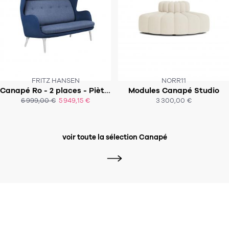
FRITZ HANSEN
NORR11
Canapé Ro - 2 places - Piètement métal
Modules Canapé Studio
SOUS 9-10 SEMAINES
SOUS 6 - 8 SEMAINES
6 999,00 €
5 949,15 €
3 300,00 €
ACHAT EXPRESS
ACHAT EXPRESS
voir toute la sélection Canapé