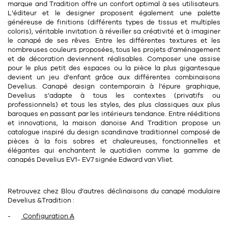
Tapis
marque and Tradition offre un confort optimal à ses utilisateurs.
Commode
L’éditeur et le designer proposent également une
palette
Rideau de douche
généreuse de finitions
(différents types de tissus et multiples
coloris), véritable invitation à réveiller sa créativité et à imaginer
Chevet
Divers
le canapé de ses rêves. Entre les différentes textures et les
nombreuses couleurs proposées, tous les projets d’aménagement
et de décoration deviennent réalisables. Composer une assise
pour le plus petit des espaces ou la pièce la plus gigantesque
35
bougie
devient un jeu d’enfant grâce aux différentes combinaisons
Develius.
Canapé design contemporain
à l’épure graphique,
Develius s’adapte à tous les contextes (privatifs ou
Bougie
professionnels) et tous les styles, des plus classiques aux plus
baroques en passant par les intérieurs tendance. Entre rééditions
Candélabre
et innovations, la maison danoise And Tradition propose un
catalogue inspiré du design scandinave traditionnel composé de
Bougeoirs
pièces à la fois sobres et chaleureuses, fonctionnelles et
élégantes qui enchantent le quotidien comme la gamme de
Divers
canapés Develius EV1- EV7 signée
Edward van Vliet
.
116
accessoire
Retrouvez chez Blou d’autres déclinaisons du canapé modulaire
Develius &Tradition :
-
Configuration A