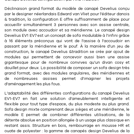
11
Rallonges
objets ludiques
Housse, étui, coque
Set de table
Boîte
Déclinaison grand format du modèle de canapé Develius conçu
par le
designer néerlandais Edward van Vliet
pour l’éditeur danois
Table
& tradition, la configuration E offre suffisamment de place pour
Travail d'artiste
Corbeille
Tablier
Divers
accueillir simultanément 3 personnes avec son
assise centrale
,
Table basse
son
module avec accoudoir
et sa
méridienne
. Le canapé design
Toile enduite au mètre
Poubelle
Develius EV1 EV7 est un
concept de sofa modulable à l’infini
grâce
1
1
décoration
librairie
Tréteaux
à
16 éléments préconçus
qui vont de l’assise à l’accoudoir en
Range document
Torchon
passant par la méridienne et le pouf. À la manière d’un jeu de
construction, le canapé Develius &tradition se crée par ajout de
Table d'appoint
Vases
Livre
Divers
modules qui permettent de concevoir aussi bien une assise
14
sel et poivre
gigantesque pour de nombreux convives qu’un divan cosy et
Revue
douillet pour deux. La possibilité de composer un sofa design très
39
pour le bureau
grand format, avec des modules angulaires, des méridiennes et
132
textile
Divers
de nombreuses assises permet d’imaginer les projets
25
divers
d’aménagement les plus fous.
Chaises de bureau
Coussin
L’adaptabilité des différentes configurations du canapé Develius
Bureau
EV1-EV7 en fait une
solution d’ameublement intelligente et
Créature
flexible
pour tout type d’espace, du plus modeste au plus grand.
Meuble à clapets
Sofa design mixte comprenant deux sièges et une méridienne, le
Literie
modèle E permet de combiner différentes utilisations, de la
détente absolue en position allongée à un usage plus classique en
Plaid
restant assis. Structure en
bois
, rembourrage en
mousse HR
et
15
pour la chambre
ouate de polyester
: la gamme de canapés design Develius de la