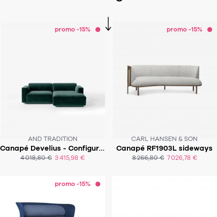
promo -15%
promo -15%
AND TRADITION
CARL HANSEN & SON
Canapé Develius - Configuration B
Canapé RF1903L sideways
SOUS 8 SEMAINES
SOUS 12 - 14 SEMAINES !
4 018,80 €
3 415,98 €
8 266,80 €
7 026,78 €
ACHAT EXPRESS
promo -15%