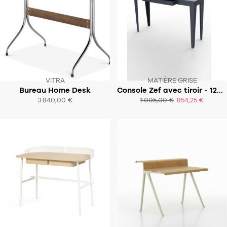
VITRA
MATIÈRE GRISE
Bureau Home Desk
Console Zef avec tiroir - 120x35 cm
SOUS 6-8 SEMAINES
SOUS 4-5 SEMAINES
3 840,00 €
1 005,00 €
854,25 €
ACHAT EXPRESS
ACHAT EXPRESS