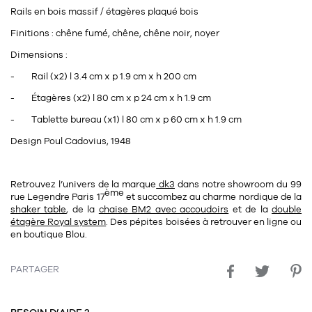
Rails en bois massif / étagères plaqué bois
Finitions : chêne fumé, chêne, chêne noir, noyer
Dimensions :
-
Rail (x2) l 3.4 cm x p 1.9 cm x h 200 cm
-
Étagères (x2) l 80 cm x p 24 cm x h 1.9 cm
-
Tablette bureau (x1) l 80 cm x p 60 cm x h 1.9 cm
Design
Poul Cadovius, 1948
Retrouvez l’univers de la marque
dk3
dans notre
showroom
du
99
ème
rue Legendre Paris 17
et succombez au charme nordique de la
shaker table
, de la
chaise BM2 avec accoudoirs
et de la
double
étagère Royal system
. Des pépites boisées à retrouver en ligne ou
en boutique Blou.
PARTAGER