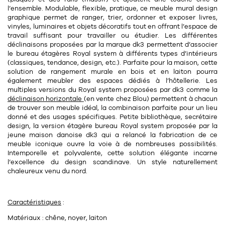
Tapis
l’ensemble. Modulable, flexible, pratique, ce meuble mural design
Commode
graphique permet de ranger, trier, ordonner et exposer livres,
Rideau de douche
vinyles, luminaires et objets décoratifs tout en offrant l’espace de
Chevet
travail suffisant pour travailler ou étudier. Les
différentes
Divers
déclinaisons
proposées par la marque dk3 permettent d’associer
le bureau étagères Royal system à différents types d’intérieurs
(classiques, tendance, design, etc.). Parfaite pour la maison, cette
35
solution de rangement murale en bois et en laiton pourra
bougie
également meubler des espaces dédiés à l’hôtellerie. Les
multiples versions du Royal system proposées par dk3 comme la
Bougie
déclinaison horizontale
(en vente chez Blou) permettent à chacun
de trouver son meuble idéal, la combinaison parfaite pour un lieu
Candélabre
donné et des usages spécifiques. Petite bibliothèque, secrétaire
design, la version étagère bureau Royal system proposée par la
Bougeoirs
jeune maison danoise dk3 qui a relancé la fabrication de ce
meuble iconique
ouvre la voie à de nombreuses possibilités.
Intemporelle et polyvalente, cette solution élégante incarne
Divers
l’excellence du design scandinave. Un style naturellement
chaleureux venu du nord.
116
accessoire
Caractéristiques
:
Matériaux :
chêne, noyer, laiton