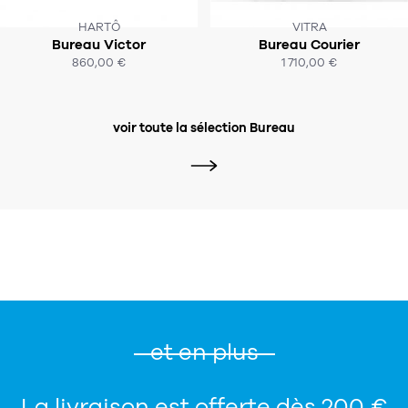
HARTÔ
VITRA
Bureau Victor
Bureau Courier
SOUS 4-5 SEMAINES
SOUS 6-8 SEMAINES
860,00 €
1 710,00 €
ACHAT EXPRESS
ACHAT EXPRESS
voir toute la sélection Bureau
et en plus
La livraison est offerte dès 200 €