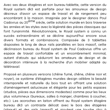
11
Rallonges
Avec ses
deux étagères
et son
bureau tablette
, cette version du
objets ludiques
Housse, étui, coque
Set de table
Boîte
Royal system dk3 est parfaite pour les amoureux de design
désireux d’avoir un
espace de travail
et de
rangement
peu
Table
Travail d'artiste
Corbeille
Tablier
Divers
encombrant
à la maison. Imaginée par le designer danois
Poul
ème
Cadovius
au 20
siècle, cette solution murale en bois traverse
Table basse
Toile enduite au mètre
Poubelle
les années et les styles avec la légèreté des pièces classiques qui
font l’unanimité. Révolutionnaire, le Royal system a connu un
1
1
décoration
librairie
Tréteaux
Range document
Torchon
succès extraordinaire et se décline aujourd’hui encore sous
divers formats et combinaisons
. Composée de 3 tablettes
Table d'appoint
Vases
Livre
disposées le long de
deux rails
parallèles en bois massif, cette
Divers
déclinaison bureau du Royal system de
Poul Cadovius
offre un
14
sel et poivre
Revue
espace de travail confortable et un
encombrement minimal
,
autant d’atouts qui séduiront les amateurs de
design
et de
39
pour le bureau
132
textile
Divers
décoration intérieure à la recherche d’un mobilier adapté au
télétravail.
25
divers
Chaises de bureau
Coussin
Proposé en
plusieurs versions
(chêne fumé, chêne, chêne noir et
noyer), ce système d’étagères murales design célèbre la beauté
Bureau
Créature
intemporelle et naturelle du bois tout en offrant une solution
d’aménagement astucieuse et élégante pour les petits espaces
Meuble à clapets
Literie
(studios, pièces aux dimensions modestes) comme pour les lieux
plus volumineux (bureaux, salles à manger, chambres à coucher,
Plaid
etc.). Les accroches en
laiton
offrent au Royal system étagère
15
pour la chambre
bureau dk3 un contraste délicat avec le bois des étagères
(plaqué) et des rails (massif) et ajoutent une touche chic à