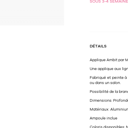
SOUS 3-4 SEMAIN
DÉTAILS
Applique
Ambit
par
M
Une applique aux lig
Fabriqué et peinte à
ou dans un salon.
Possibilité de la bra
Dimensions:
Profonde
Matériaux:
Aluminium
Ampoule inclue
Coloris disponibles:
N