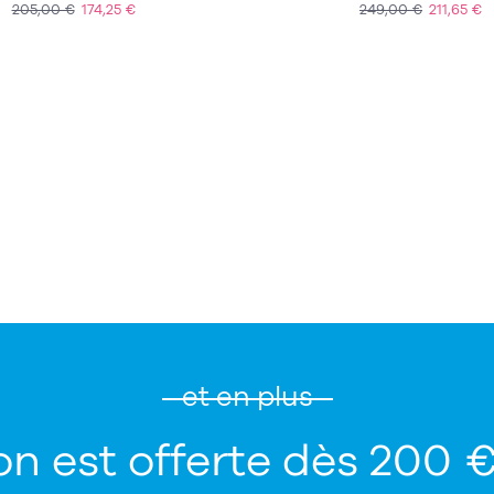
205,00 €
174,25 €
249,00 €
211,65 €
ACHAT EXPRESS
ACHAT EXPRESS
et en plus
on est offerte dès 200 