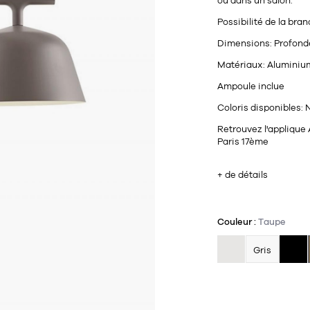
ou dans un salon.
Possibilité de la bra
Dimensions:
Profonde
Matériaux:
Aluminium
Ampoule inclue
Coloris disponibles:
N
Retrouvez l'applique
Paris 17ème
+ de détails
Couleur :
Taupe
Gris