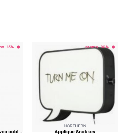
mo -15%
promo -30%
NORTHERN
Applique Arcs wall switch avec cable et interrupteur
Applique Snakkes