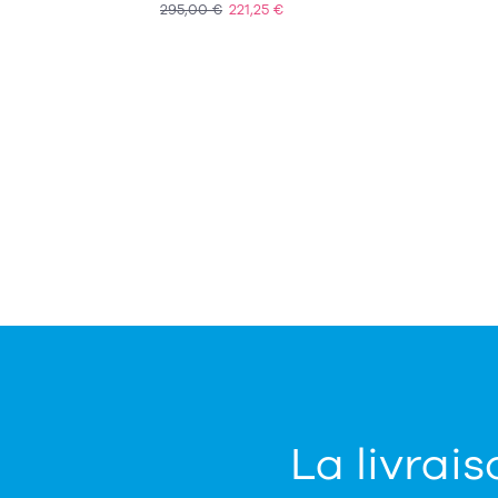
295,00 €
221,25 €
ACHAT EXPRESS
La livrais