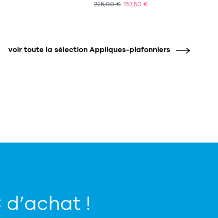
225,00 €
157,50 €
ACHAT EXPRESS
voir toute la sélection Appliques-plafonniers
€ d’achat !