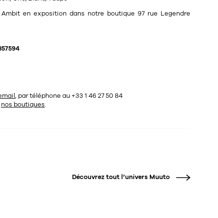
e Ambit en exposition dans notre boutique 97 rue Legendre
357594
email
, par téléphone au +33 1 46 27 50 84
s
nos boutiques
.
Découvrez tout l’univers
Muuto