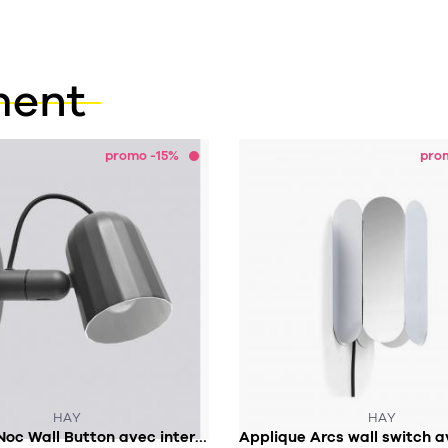
ment
promo -15%
pro
SUR COMMANDE
SOUS 2 À 3 SEMAINES
HAY
HAY
Applique Noc Wall Button avec interrupteur