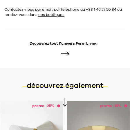
Contactez-nous
par email
, par téléphone au +33 1 46 27 50 84
ou
rendez-vous dans
nos boutiques
.
Découvrez tout l’univers
Ferm Living
découvrez également
promo -25%
promo -15%