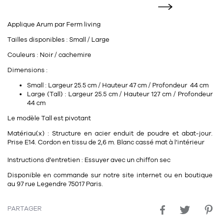
11
Rallonges
objets ludiques
Housse, étui, coque
Set de table
Boîte
Applique
Arum
par
Ferm living
Table
Travail d'artiste
Corbeille
Tablier
Divers
Tailles disponibles
: Small / Large
Table basse
Toile enduite au mètre
Poubelle
Couleurs
: Noir / cachemire
1
1
décoration
librairie
Tréteaux
Dimensions
:
Range document
Torchon
Small :
Largeur
25.5 cm / Hauteur 47 cm / Profondeur 44 cm
Table d'appoint
Vases
Livre
Divers
Large (Tall) : Largeur
25.5 cm / Hauteur 127 cm / Profondeur
14
sel et poivre
44 cm
Revue
39
pour le bureau
Le modèle Tall est pivotant
132
textile
Divers
Matériau(x)
: Structure en acier enduit de poudre et abat-jour.
25
divers
Chaises de bureau
Prise E14. Cordon en tissu de 2,6 m. Blanc cassé mat à l’intérieur
Coussin
Bureau
Instructions d’entretien
: Essuyer avec un chiffon sec
Créature
Disponible en commande sur notre site internet ou en boutique
Meuble à clapets
Literie
au
97 rue Legendre 75017 Paris
.
Plaid
PARTAGER
15
pour la chambre