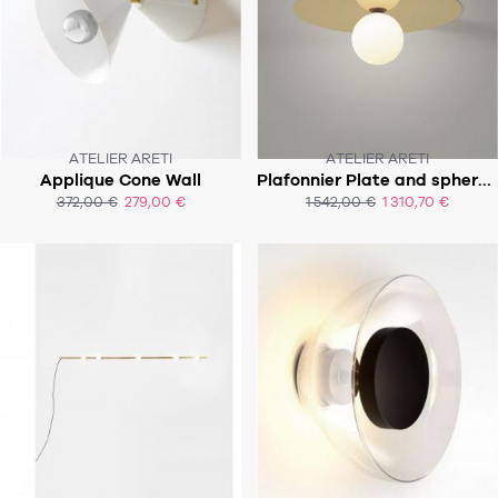
ATELIER ARETI
ATELIER ARETI
Applique Cone Wall
Plafonnier Plate and sphere - Large
SOUS 6-8 SEMAINES
372,00 €
279,00 €
1 542,00 €
1 310,70 €
ACHAT EXPRESS
ACHAT EXPRESS