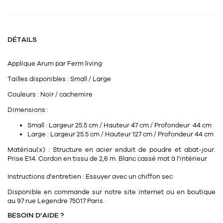
Tapis
Commode
Rideau de douche
Chevet
Divers
DÉTAILS
Applique
Arum
par
Ferm living
35
bougie
Tailles disponibles
: Small / Large
Bougie
Couleurs
: Noir / cachemire
Dimensions
:
Candélabre
Small :
Largeur
25.5 cm / Hauteur 47 cm / Profondeur 44 cm
Bougeoirs
Large : Largeur
25.5 cm / Hauteur 127 cm / Profondeur 44 cm
Matériau(x)
: Structure en acier enduit de poudre et abat-jour.
Divers
Prise E14. Cordon en tissu de 2,6 m. Blanc cassé mat à l’intérieur
Instructions d’entretien
: Essuyer avec un chiffon sec
116
accessoire
Disponible en commande sur notre site internet ou en boutique
au
97 rue Legendre 75017 Paris
.
BESOIN D’AIDE ?