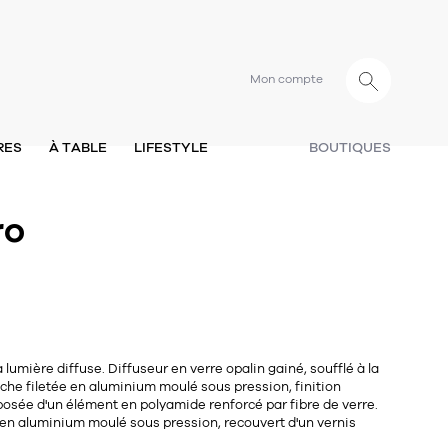
Mon compte
RES
À TABLE
LIFESTYLE
BOUTIQUES
ro
 lumière diffuse. Diffuseur en verre opalin gainé, soufflé à la
ache filetée en aluminium moulé sous pression, finition
osée d'un élément en polyamide renforcé par fibre de verre.
 en aluminium moulé sous pression, recouvert d'un vernis