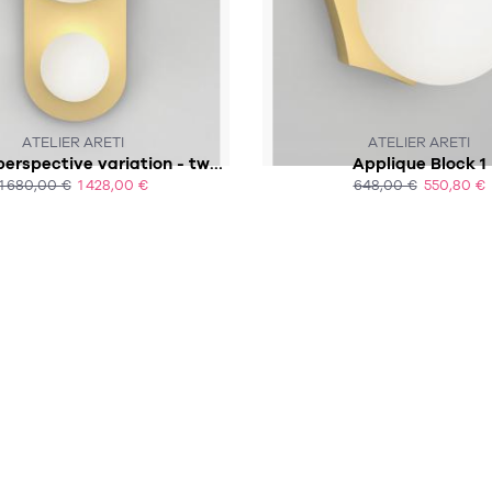
SOUS 7-12 SEMAINES
SOUS 8-10 SEMAINES
ATELIER ARETI
ATELIER ARETI
Applique perspective variation - two globes rounded
Applique Block 1
1 680,00 €
1 428,00 €
648,00 €
550,80 €
ACHAT EXPRESS
ACHAT EXPRESS