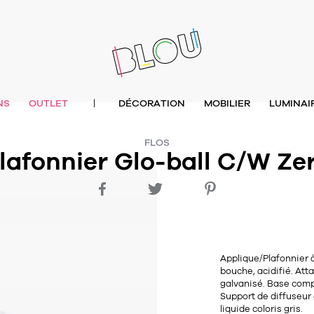
NS
OUTLET
DÉCORATION
MOBILIER
LUMINAI
|
FLOS
lafonnier Glo-ball C/W Ze
Applique/Plafonnier à
bouche, acidifié. Att
galvanisé. Base comp
Support de diffuseur
liquide coloris gris.