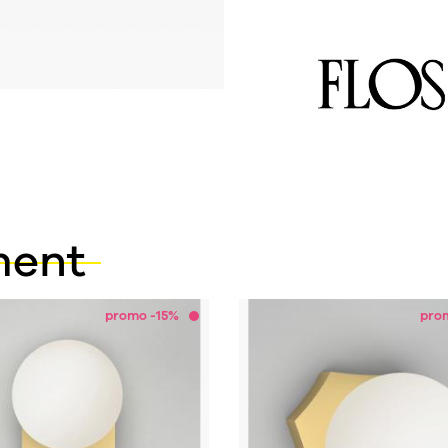
ment
promo -15%
pro