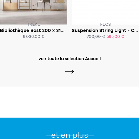
TREKU
FLOS
Bibliothèque Bost 200 x 310 x 43
Suspension String Light - Cone 12m
SOUS 8-10 SEMAINES
SOUS 10-15 JOURS
9 036,00 €
700,00 €
595,00 €
ACHAT EXPRESS
ACHAT EXPRESS
voir toute la sélection Accueil
et en plus