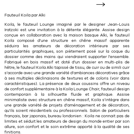
11
Rallonges
objets ludiques
Housse, étui, coque
Set de table
Boîte
Fauteuil Koila par Alki
Table
Travail d'artiste
Corbeille
Tablier
Divers
Koila, le fauteuil Lounge imaginé par le designer
Jean-Louis
Table basse
Iratzoki
est une invitation à la détente élégante. Assise design
Toile enduite au mètre
Poubelle
conçue en collaboration avec la maison basque Alki, le fauteuil
1
1
décoration
librairie
Koila composé d’une
structure en chêne massif apparente
Tréteaux
Range document
Torchon
séduira les amateurs de décoration intérieure par ses
particularités graphiques, son piètement posé sur la coque du
Table d'appoint
Vases
Livre
Divers
dossier comme des mains qui viendraient supporter l’ensemble.
14
Fabriqué en
bois massif
et doté d’un
dossier en multi-plis de
sel et poivre
Revue
hêtre
, le fauteuil Koila Alki
tapissé de tissu, de cuir ou de simili cuir
39
pour le bureau
s’accorde avec une grande variété d’ambiances décoratives grâce
132
textile
Divers
à ses multiples déclinaisons de textures et de coloris (voir dans
25
divers
caractéristiques). La présence de
deux coussins
offre un niveau
Chaises de bureau
Coussin
de
confort
supplémentaire à la Koila Lounge Chair, fauteuil design
contemporain à la silhouette fluide et graphique. Assise
Bureau
Créature
minimaliste avec structure en chêne massif, Koila s’intègre dans
une grande variété de projets d’aménagement et de décoration,
Meuble à clapets
qu’ils soient résidentiels ou professionnels. Salon de particuliers
Literie
français, bar japonais, bureau londonien : Koila ne connait pas de
limites et séduit les amateurs de design du monde entier par son
Plaid
allure, son confort et le soin extrême apporté à la qualité de ses
15
pour la chambre
finitions.