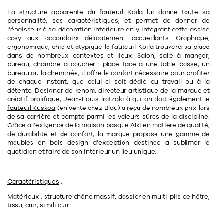
Tapis
La structure apparente du fauteuil Koila lui donne toute sa
Commode
Rideau de douche
personnalité, ses caractéristiques, et permet de donner de
l’épaisseur à sa décoration intérieure en y intégrant cette assise
Chevet
Divers
cosy aux
accoudoirs
délicatement accueillants. Graphique,
ergonomique, chic et atypique le fauteuil Koila trouvera sa place
dans de nombreux contextes et lieux. Salon, salle à manger,
bureau, chambre à coucher : placé face à une table basse, un
35
bougie
bureau ou la cheminée, il offre le confort nécessaire pour profiter
de chaque instant, que celui-ci soit dédié au travail ou à la
détente. Designer de renom, directeur artistique de la marque et
Bougie
créatif prolifique,
Jean-Louis Iratzoki
à qui on doit également le
fauteuil Kuskoa
(en vente chez Blou) a reçu de nombreux prix lors
Candélabre
de sa carrière et compte parmi les valeurs sûres de la discipline.
Grâce à l’exigence de la maison basque Alki en matière de qualité,
Bougeoirs
de durabilité et de confort, la marque propose une gamme de
meubles en bois design d’exception destinée à sublimer le
Divers
quotidien et faire de son intérieur un lieu unique.
116
accessoire
Caractéristiques
:
Matériaux : structure chêne massif, dossier en multi-plis de hêtre,
tissu, cuir, simili cuir