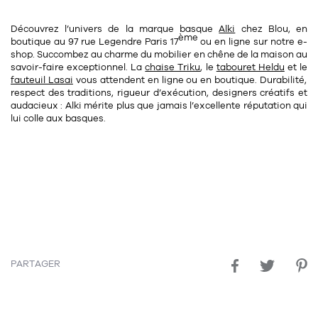
Découvrez l’univers de la marque basque
Alki
chez
Blou
, en
ème
boutique
au
97 rue Legendre Paris 17
ou en ligne sur notre e-
shop. Succombez au charme du mobilier en chêne de la maison au
savoir-faire exceptionnel. La
chaise Triku
, le
tabouret Heldu
et le
fauteuil Lasai
vous attendent en ligne ou en boutique. Durabilité,
respect des traditions, rigueur d’exécution, designers créatifs et
audacieux : Alki mérite plus que jamais l’excellente réputation qui
lui colle aux basques.
PARTAGER