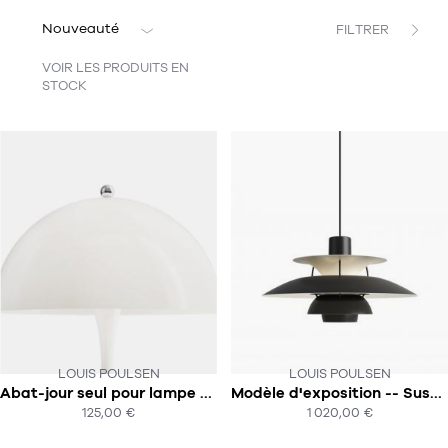
11
Rallonges
objets ludiques
Housse, étui, coque
Set de table
Boîte
Nouveauté
FILTRER
Table
Travail d'artiste
Corbeille
Tablier
Divers
VOIR LES PRODUITS EN
STOCK
Table basse
Toile enduite au mètre
Poubelle
1
1
décoration
librairie
Tréteaux
Range document
Torchon
Table d'appoint
Vases
Livre
Divers
14
sel et poivre
Revue
39
pour le bureau
132
textile
Divers
25
divers
Chaises de bureau
Coussin
Bureau
Créature
Meuble à clapets
Literie
LOUIS POULSEN
LOUIS POULSEN
CE PRODUIT N'EST PLUS EN STOCK
Abat-jour seul pour lampe de table panthella mini 25 cm
Modèle d'exposition -- Suspension PH 5
:-(
SOUS 4-5 SEMAINES !
Plaid
125,00 €
1 020,00 €
ACHAT EXPRESS
ACHAT EXPRESS
15
pour la chambre