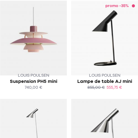
Tapis
promo -35%
Commode
Rideau de douche
Chevet
Divers
35
bougie
Bougie
Candélabre
LOUIS POULSEN
LOUIS POULSEN
CE PRODUIT N'EST PLUS EN STOCK
Suspension PH5 mini
Lampe de table AJ mini
Bougeoirs
:-(
740,00 €
855,00 €
555,75 €
ACHAT EXPRESS
ACHAT EXPRESS
Divers
116
accessoire