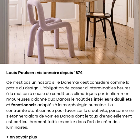
456
chaises et tabourets
T-shirts et polos
Portemanteau
Réveil radio
Verre
3
spots
Chaises
Divers
Maille
Miroir
49
pour le service
Tabouret
Montre
301
lampes à poser
132
7
accessoires
florale
Accessoires
Carafes
Lampadaire
23
papeterie
Parapluie
Plat
Bac
308
Lampes de table
meubles de rangement
Plateau
Agenda
Plante
Divers
Louis Poulsen : visionnaire depuis 1874
Buffets, enfilades et armoires
Carnet-cahier
Accessoires
Saladier
Pot
17
accessoires
Ce n’est pas un hasard si le Danemark est considéré comme la
Vestiaire
patrie du design. L’obligation de passer d’interminables heures
Montres
Carte
Vase
à la maison à cause de conditions climatiques particulièrement
Ampoule
6
textile
rigoureuses a donné aux Danois le goût des
intérieurs douillets
Accessoires
Masking tape
Divers
Sacs
et fonctionnels
adaptés à la morphologie humaine. La
contrainte étant connue pour favoriser la créativité, personne ne
Étagères et bibliothèques
Manique
Petite maroquinerie
Stylo
s’étonnera alors de voir les Danois dont le taux d’ensoleillement
82
est particulièrement faible exceller dans l’art de créer des
rangement
Nappe
Divers
luminaires.
275
tables
4
bagagerie
Serviettes
Bac
+ en savoir plus