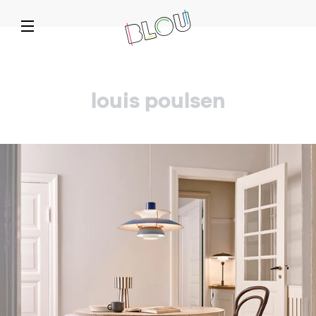
louis poulsen
140
16
19
366
111
288
canapés et fauteuils
suspensions
pour la table
vêtements
high tech
murale
Vestes et manteaux
Casque audio
Guirlande
Assiette
Patère
Banc
Papier peint
Chaussures
Suspension
Dock
Pouf
Bol
Électricité
Coquetier
Chemises
Enceinte
Canapé
Sticker
Couverts
Fauteuil
Sweats
Affiche
Radio
298
appliques-plafonniers
Pantalons et shorts
Tasse-mug-théière
Divers
Réveil