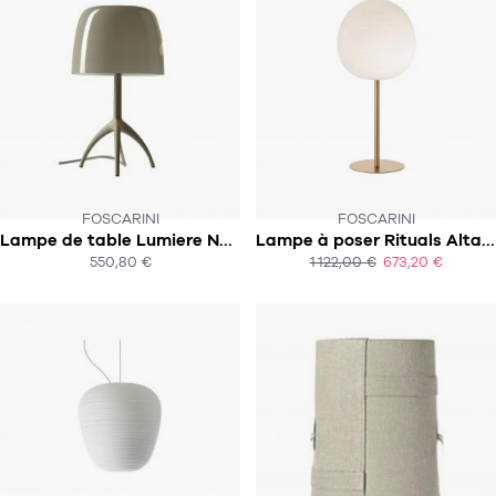
FOSCARINI
FOSCARINI
Lampe de table Lumiere Nuances - Piccola - Variateur
Lampe à poser Rituals Alta XL
550,80 €
1 122,00 €
673,20 €
ACHAT EXPRESS
ACHAT EXPRESS