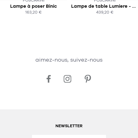
FOSCARINI
FOSCARINI
CE PRODUIT N'EST PLUS EN STOCK
Lampe à poser Binic
Lampe de table Lumiere - Piccola
:-(
SOUS 2-3 SEMAINES
163,20 €
439,20 €
ACHAT EXPRESS
ACHAT EXPRESS
aimez-nous, suivez-nous
NEWSLETTER