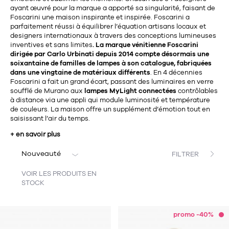
Tapis
ayant œuvré pour la marque a apporté sa singularité, faisant de
Commode
Foscarini une maison inspirante et inspirée. Foscarini a
Rideau de douche
parfaitement réussi à équilibrer l’équation artisans locaux et
Chevet
designers internationaux à travers des conceptions lumineuses
Divers
inventives et sans limites
. La marque vénitienne Foscarini
dirigée par Carlo Urbinati depuis 2014 compte désormais une
soixantaine de familles de lampes à son catalogue, fabriquées
35
dans une vingtaine de matériaux différents
. En 4 décennies
bougie
Foscarini a fait un grand écart, passant des luminaires en verre
soufflé de Murano aux
lampes MyLight connectées
contrôlables
Bougie
à distance via une appli qui module luminosité et température
de couleurs. La maison offre un supplément d’émotion tout en
Candélabre
saisissant l’air du temps.
+ en savoir plus
Bougeoirs
Nouveauté
FILTRER
Divers
VOIR LES PRODUITS EN
STOCK
116
accessoire
promo -40%