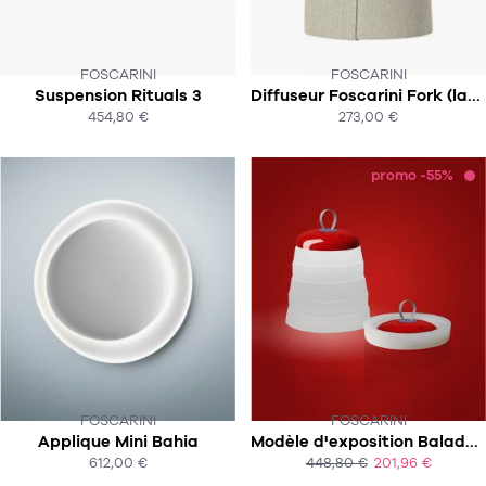
FOSCARINI
FOSCARINI
CE PRODUIT N'EST PLUS EN STOCK
Suspension Rituals 3
Diffuseur Foscarini Fork (lampe de table)
:-(
454,80 €
273,00 €
ACHAT EXPRESS
ACHAT EXPRESS
promo -55%
FOSCARINI
FOSCARINI
Applique Mini Bahia
Modèle d'exposition Baladeuse Cri Cri
SOUS 2-3 SEMAINES
612,00 €
448,80 €
201,96 €
ACHAT EXPRESS
ACHAT EXPRESS