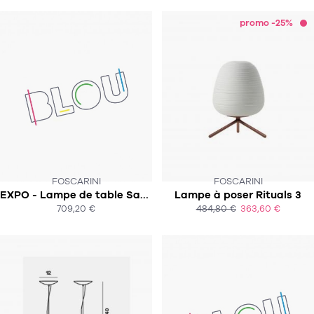
promo -25%
FOSCARINI
FOSCARINI
EXPO - Lampe de table Satellight
Lampe à poser Rituals 3
SOUS 2-4 SEMAINES
709,20 €
484,80 €
363,60 €
ACHAT EXPRESS
ACHAT EXPRESS