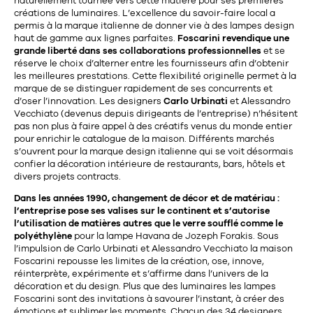
naturellement tournée vers cette matière pour ses premières
11
créations de luminaires. L’excellence du savoir-faire local a
Rallonges
objets ludiques
Housse, étui, coque
Set de table
Boîte
permis à la marque italienne de donner vie à des lampes design
haut de gamme aux lignes parfaites.
Foscarini revendique une
Table
Travail d'artiste
Corbeille
Tablier
Divers
grande liberté dans ses collaborations professionnelles
et se
réserve le choix d’alterner entre les fournisseurs afin d’obtenir
Table basse
Toile enduite au mètre
Poubelle
les meilleures prestations. Cette flexibilité originelle permet à la
marque de se distinguer rapidement de ses concurrents et
1
1
décoration
librairie
Tréteaux
Range document
Torchon
d’oser l’innovation. Les designers
Carlo Urbinati
et Alessandro
Vecchiato (devenus depuis dirigeants de l’entreprise) n’hésitent
Table d'appoint
Vases
Livre
pas non plus à faire appel à des créatifs venus du monde entier
Divers
pour enrichir le catalogue de la maison. Différents marchés
14
sel et poivre
Revue
s’ouvrent pour la marque design italienne qui se voit désormais
confier la décoration intérieure de restaurants, bars, hôtels et
39
pour le bureau
132
textile
divers projets contracts.
Divers
25
divers
Dans les années 1990, changement de décor et de matériau :
Chaises de bureau
Coussin
l’entreprise pose ses valises sur le continent et s’autorise
l’utilisation de matières autres que le verre soufflé comme
le
Bureau
Créature
polyéthylène
pour la lampe Havana de Jozeph Forakis. Sous
l’impulsion de Carlo Urbinati et Alessandro Vecchiato la maison
Meuble à clapets
Literie
Foscarini repousse les limites de la création, ose, innove,
réinterprète, expérimente et s’affirme dans l’univers de la
décoration et du design. Plus que des luminaires les lampes
Plaid
15
Foscarini sont des invitations à savourer l’instant, à créer des
pour la chambre
émotions et sublimer les moments. Chacun des 34 designers