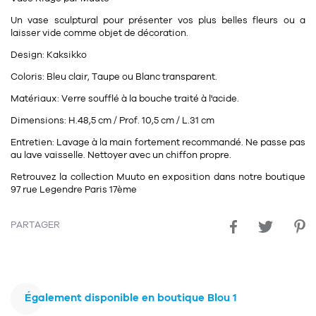
11
Rallonges
objets ludiques
Housse, étui, coque
Set de table
Boîte
Un vase sculptural pour présenter vos plus belles fleurs ou a
laisser vide comme objet de décoration.
Table
Travail d'artiste
Corbeille
Tablier
Divers
Design:
Kaksikko
Table basse
Toile enduite au mètre
Poubelle
Coloris:
Bleu clair, Taupe ou Blanc transparent.
1
1
décoration
librairie
Tréteaux
Matériaux:
Verre soufflé à la bouche traité à l'acide.
Range document
Torchon
Dimensions:
H.48,5 cm / Prof. 10,5 cm / L.31 cm
Table d'appoint
Vases
Livre
Divers
Entretien:
Lavage à la main fortement recommandé. Ne passe pas
14
sel et poivre
Revue
au lave vaisselle. Nettoyer avec un chiffon propre.
39
pour le bureau
132
textile
Retrouvez la collection Muuto en exposition dans notre boutique
Divers
97 rue Legendre Paris 17ème
25
divers
Chaises de bureau
Coussin
PARTAGER
Bureau
Créature
Meuble à clapets
Literie
Plaid
Également disponible en boutique Blou 1
15
pour la chambre