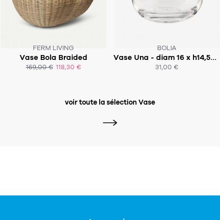
FERM LIVING
BOLIA
Vase Bola Braided
Vase Una - diam 16 x h14,5cm
169,00 €
118,30 €
31,00 €
ACHAT EXPRESS
ACHAT EXPRESS
voir toute la sélection Vase