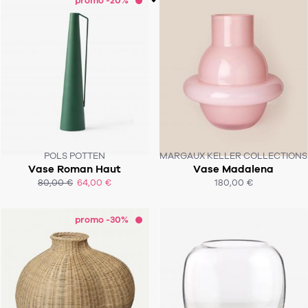
promo -20%
POLS POTTEN
MARGAUX KELLER COLLECTIONS
Vase Roman Haut
Vase Madalena
SOUS 4-5 SEMAINES
80,00 €
64,00 €
180,00 €
ACHAT EXPRESS
ACHAT EXPRESS
promo -30%