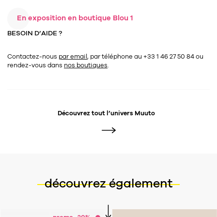
Tapis
Commode
En exposition en boutique Blou 1
Rideau de douche
Chevet
BESOIN D’AIDE ?
Divers
Contactez-nous
par email
, par téléphone au +33 1 46 27 50 84
ou
rendez-vous dans
nos boutiques
.
35
bougie
Bougie
Candélabre
Découvrez tout l’univers
Muuto
Bougeoirs
Divers
116
accessoire
découvrez également