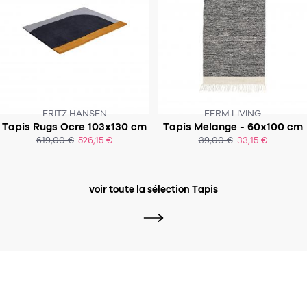
FRITZ HANSEN
FERM LIVING
Tapis Rugs Ocre 103x130 cm
Tapis Melange - 60x100 cm
SOUS 4-5 SEMAINES
SOUS 4-5 SEMAINES
619,00 €
526,15 €
39,00 €
33,15 €
ACHAT EXPRESS
ACHAT EXPRESS
voir toute la sélection Tapis