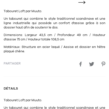
11
Rallonges
objets ludiques
Housse, étui, coque
Set de table
Boîte
Tabouret
Loft
par
Muuto.
Table
Travail d'artiste
Corbeille
Tablier
Divers
Un tabouret qui combine le style traditionnel scandinave et une
ligne industrielle qui possède un confort d'assise grâce à son
Table basse
Toile enduite au mètre
Poubelle
dossier haut afin de soutenir le dos.
1
1
décoration
librairie
Tréteaux
Range document
Torchon
Dimensions:
Largeur 43,5 cm / Profondeur 49 cm / Hauteur
d'assise 75 cm / Hauteur totale 108,5 cm
Table d'appoint
Vases
Livre
Divers
Matériaux:
Structure en acier laqué / Assise et dossier en hêtre
14
sel et poivre
plaqué chêne.
Revue
39
pour le bureau
132
textile
Divers
PARTAGER
25
divers
Chaises de bureau
Coussin
Bureau
Créature
DÉTAILS
Meuble à clapets
Literie
Plaid
Tabouret
Loft
par
Muuto.
15
pour la chambre
Un tabouret qui combine le style traditionnel scandinave et une