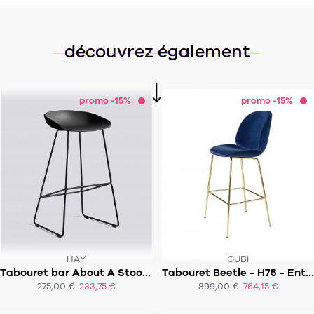
découvrez également
promo -15%
promo -15%
HAY
GUBI
Tabouret bar About A Stool AAS38 - Assise 65cm
Tabouret Beetle - H75 - Entièrement tapissé - Avec dossier
SOUS 5-6 SEMAINES
SOUS 8 SEMAINES
275,00 €
233,75 €
899,00 €
764,15 €
ACHAT EXPRESS