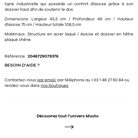
Tapis
ligne industrielle qui possède un confort d'assise grâce à son
Commode
dossier haut afin de soutenir le dos.
Rideau de douche
Dimensions:
Largeur 43,5 cm / Profondeur 49 cm / Hauteur
Chevet
Divers
d'assise 75 cm / Hauteur totale 108,5 cm
Matériaux:
Structure en acier laqué / Assise et dossier en hêtre
plaqué chêne.
35
bougie
Référence :
2046729079376
Bougie
BESOIN D’AIDE ?
Candélabre
Contactez-nous
par email
, par téléphone au +33 1 46 27 50 84
ou
Bougeoirs
rendez-vous dans
nos boutiques
.
Divers
116
accessoire
Découvrez tout l’univers
Muuto